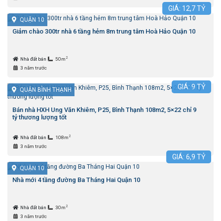
GIÁ:
12,7
TỶ
QUẬN 10
Giảm chào 300tr nhà 6 tầng hẻm 8m trung tâm Hoà Hảo Quận 10
2
Nhà đất bán
50m
3 năm trước
GIÁ:
9
TỶ
QUẬN BÌNH THẠNH
Bán nhà HXH Ung Văn Khiêm, P25, Bình Thạnh 108m2, 5×22 chỉ 9
tỷ thương lượng tốt
2
Nhà đất bán
108m
3 năm trước
GIÁ:
6,9
TỶ
QUẬN 10
Nhà mới 4 tầng đường Ba Tháng Hai Quận 10
2
Nhà đất bán
30m
3 năm trước