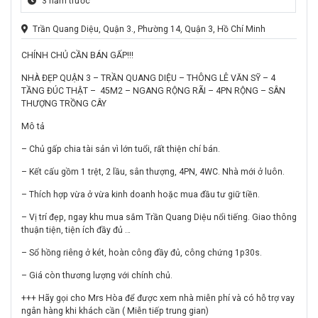
3 năm trước
Trần Quang Diệu, Quận 3., Phường 14, Quận 3, Hồ Chí Minh
CHÍNH CHỦ CẦN BÁN GẤP!!!
NHÀ ĐẸP QUẬN 3 – TRẦN QUANG DIỆU – THÔNG LÊ VĂN SỸ – 4
TẦNG ĐÚC THẬT – 45M2 – NGANG RỘNG RÃI – 4PN RỘNG – SÂN
THƯỢNG TRỒNG CÂY
Mô tả
– Chủ gấp chia tài sản vì lớn tuổi, rất thiện chí bán.
– Kết cấu gồm 1 trệt, 2 lầu, sân thượng, 4PN, 4WC. Nhà mới ở luôn.
– Thích hợp vừa ở vừa kinh doanh hoặc mua đầu tư giữ tiền.
– Vị trí đẹp, ngay khu mua sắm Trần Quang Diệu nổi tiếng. Giao thông
thuận tiện, tiện ích đầy đủ …
– Sổ hồng riêng ở két, hoàn công đầy đủ, công chứng 1p30s.
– Giá còn thương lượng với chính chủ.
+++ Hãy gọi cho Mrs Hòa để được xem nhà miễn phí và có hỗ trợ vay
ngân hàng khi khách cần ( Miễn tiếp trung gian)