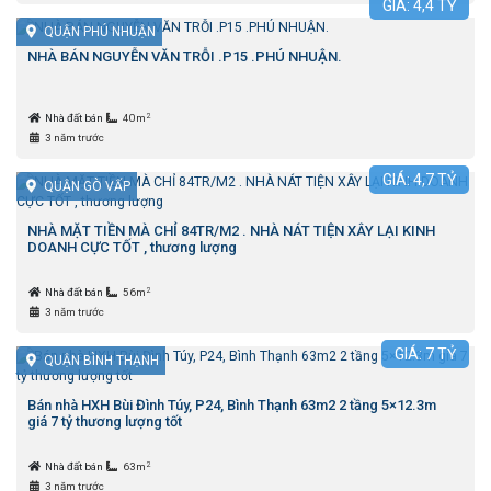
GIÁ:
4,4
TỶ
QUẬN PHÚ NHUẬN
NHÀ BÁN NGUYỄN VĂN TRỖI .P15 .PHÚ NHUẬN.
2
Nhà đất bán
40m
3 năm trước
GIÁ:
4,7
TỶ
QUẬN GÒ VẤP
NHÀ MẶT TIỀN MÀ CHỈ 84TR/M2 . NHÀ NÁT TIỆN XÂY LẠI KINH
DOANH CỰC TỐT , thương lượng
2
Nhà đất bán
56m
3 năm trước
GIÁ:
7
TỶ
QUẬN BÌNH THẠNH
Bán nhà HXH Bùi Đình Túy, P24, Bình Thạnh 63m2 2 tầng 5×12.3m
giá 7 tỷ thương lượng tốt
2
Nhà đất bán
63m
3 năm trước