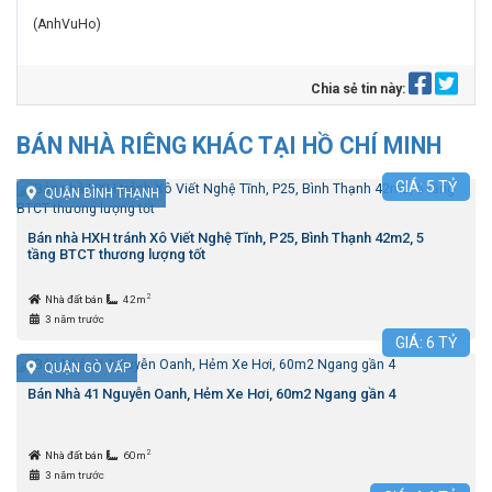
(AnhVuHo)
Chia sẻ tin này:
BÁN NHÀ RIÊNG KHÁC TẠI HỒ CHÍ MINH
GIÁ:
5
TỶ
QUẬN BÌNH THẠNH
Bán nhà HXH tránh Xô Viết Nghệ Tĩnh, P25, Bình Thạnh 42m2, 5
tầng BTCT thương lượng tốt
2
Nhà đất bán
42m
3 năm trước
GIÁ:
6
TỶ
QUẬN GÒ VẤP
Bán Nhà 41 Nguyễn Oanh, Hẻm Xe Hơi, 60m2 Ngang gần 4
2
Nhà đất bán
60m
3 năm trước