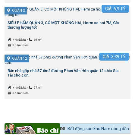
GIÁ:
6,9
TỶ
QUẬN 3
SIÊU PHẨM QUẬN 3, CÓ MỘT KHÔNG HAI, Herm xe hoi 7M, Gía
thương lượng tốt
2
Nhà đất bán
61m
3 năm trước
GIÁ:
3,39
TỶ
QUẬN 12
Bán nhà gấp nhà 57.6m2 đường Phan Văn Hớn quận 12 chia Gia
Tài cho con.
2
Nhà đất bán
57m
3 năm trước
ay lúc mua?
Tin tức 24h BĐS:
Bất động sản khu Nam nóng dần theo lộ tr