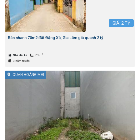
GIÁ:
2
TỶ
Bán nhanh 70m2 đất Đặng Xá, Gia Lâm giá quanh 2 tỷ
2
Nhà đất bán
70m
3 năm trước
QUẬN HOÀNG MAI