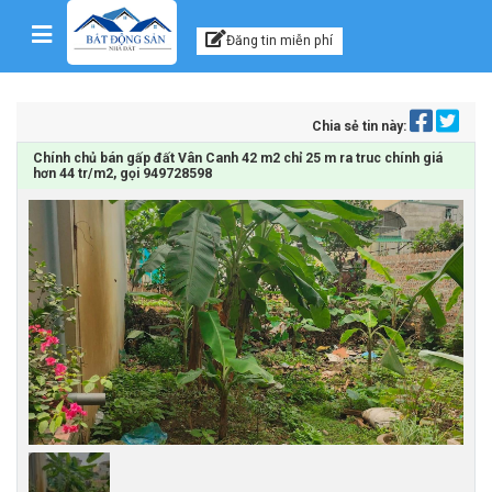
Kênh thông tin, tư vấn
Skip to content
Đăng tin miễn phí
Chia sẻ tin này:
Chính chủ bán gấp đất Vân Canh 42 m2 chỉ 25 m ra truc chính giá
hơn 44 tr/m2, gọi 949728598