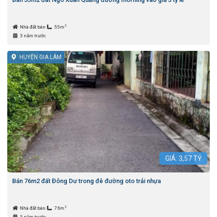
2
Nhà đất bán
55m
3 năm trước
HUYỆN GIA LÂM
GIÁ:
3,57
TỶ
Bán 76m2 đất Đông Dư trong đê đường oto trải nhựa
2
Nhà đất bán
76m
3 năm trước