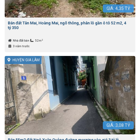
GIÁ:
4,35
TỶ
Bán đất Tân Mai, Hoàng Mai, ngõ thông, phân lô gần ô tô 52 m2, 4
tỷ 350
2
Nhà đất bán
52m
3 năm trước
HUYỆN GIA LÂM
GIÁ:
3,08
TỶ
Bán 55m2 đất Ngô Xuân Quảng đường morning vào giá 3 tỷ lẻ