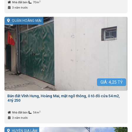
2
Nhà đất bán
70m
3 năm trước
QUẬN HOÀNG MAI
GIÁ:
4,25
TỶ
Bán đất Vĩnh Hưng, Hoàng Mai, mặt ngõ thông, ô tô đỗ cửa 54 m2,
4 tỷ 250
2
Nhà đất bán
54m
3 năm trước
HUYỆN GIA LÂM