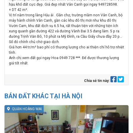
hậu khổ đất cực đẹp. Giá đẹp nhất Vân Canh gọi ngay 949728598.
+ DT 42 m².
Vị trí nằm trong làng Hậu ái . Gần chợ, trường mầm non Vân Canh, bộ
máy hành chính Vân Canh, gần các khu đô thị mới như khu đô thị
Vườn Cam, khu đất dịch vụ 6.5 ha, rất thuận tiện với những tiện ích
xung quanh gần đường 422 và đường Vành Đai 3.5 đang làm. 5 p ra
đường Trịnh Văn Bô, 10 phút ra Mỹ Đình, ra Cầu Giấy chưa đầy 20 p…
Sổ đỏ chính chủ chờ giao dịch.
Giá hơn 44 tr/m² bao phí có thương lượng cho ai thiện chí hỗ trợ nhiệt
tình.
Anh chị xem đất gọi ngay Hoa
0949 728 ***
. Để được thương lượng
giá tốt nhất.
Chia sẻ tin này:
BÁN ĐẤT KHÁC TẠI HÀ NỘI
QUẬN HOÀNG MAI