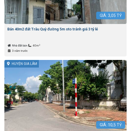
GIÁ:
3,05
TỶ
Bán 40m2 đất Trâu Quỳ đường 5m oto tránh giá 3 tỷ lẻ
2
Nhà đất bán
40m
3 năm trước
HUYỆN GIA LÂM
GIÁ:
10,5
TỶ