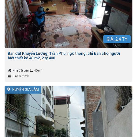
GIÁ:
2,4
TỶ
Bán đất Khuyến Lương, Trần Phú, ngõ thông, chỉ bán cho người
biết thiết kế 40 m2, 2 tỷ 400
2
Nhà đất bán
40m
3 năm trước
HUYỆN GIA LÂM