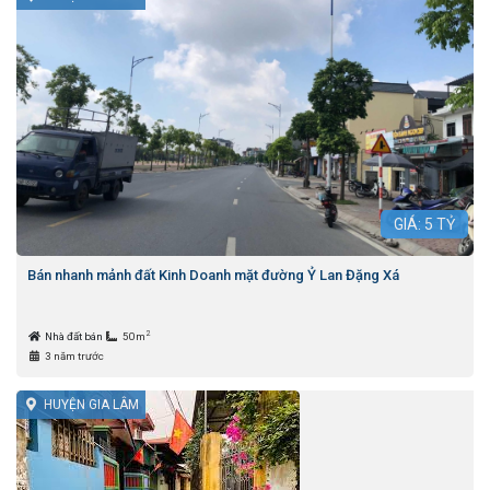
GIÁ:
5
TỶ
Bán nhanh mảnh đất Kinh Doanh mặt đường Ỷ Lan Đặng Xá
2
Nhà đất bán
50m
3 năm trước
HUYỆN GIA LÂM