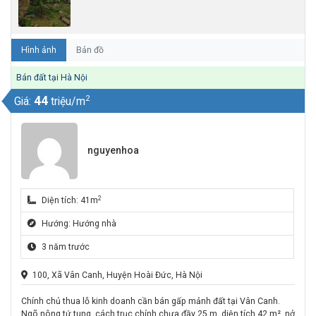
Hình ảnh
Bản đồ
Bán đất tại Hà Nội
2
44
Giá:
triệu/m
nguyenhoa
2
Diện tích: 41m
Hướng: Hướng nhà
3 năm trước
100, Xã Vân Canh, Huyện Hoài Đức, Hà Nội
Chính chủ thua lỗ kinh doanh cần bán gấp mảnh đất tại Vân Canh.
Ngõ nông tứ tung, cách trục chính chưa đầy 25 m, diện tích 42 m², nở