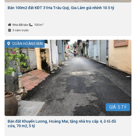
Bán 100m2 đất KĐT 31Ha Trâu Quỳ, Gia Lâm giá nhỉnh 10.5 tỷ
2
Nhà đất bán
100m
3 năm trước
QUẬN HOÀNG MAI
GIÁ:
5
TỶ
Bán đất Khuyến Lương, Hoàng Mai, tặng nhà trọ cấp 4, ô tô đỗ
cửa, 70 m2, 5 tỷ