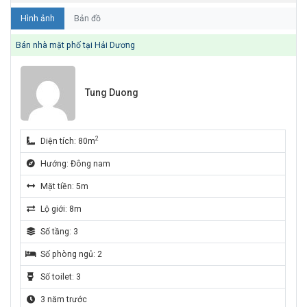
Hình ảnh
Bản đồ
Bán nhà mặt phố tại Hải Dương
Tung Duong
2
Diện tích: 80m
Hướng: Đông nam
Mặt tiền: 5m
Lộ giới: 8m
Số tầng: 3
Số phòng ngủ: 2
Số toilet: 3
3 năm trước