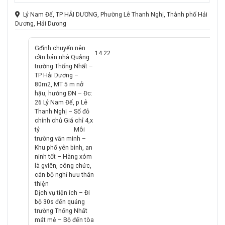
Lý Nam Đế, TP HẢI DƯƠNG, Phường Lê Thanh Nghị, Thành phố Hải
Dương, Hải Dương
Gđình chuyển nên
14:22
cần bán nhà Quảng
trường Thống Nhất –
TP Hải Dương –
80m2, MT 5 m nở
hậu, hướng ĐN – Đc:
26 Lý Nam Đế, p Lê
Thanh Nghị – Sổ đỏ
chính chủ Giá chỉ 4,x
tỷ
🔻
Môi
trường văn minh –
Khu phố yên bình, an
ninh tốt – Hàng xóm
là gviên, công chức,
cán bộ nghỉ hưu thân
thiện
🔻
Dịch vụ tiện ích – Đi
bộ 30s đến quảng
trường Thống Nhất
mát mẻ – Bộ đến tòa