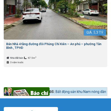
GIÁ:
5,3
TỶ
Bán Nhà 4 tầng đường đôi Phùng Chí Kiên – An phú – phường Tân
Bình , TPHD
2
Nhà đất bán
67.5m
3 năm trước
mua?
Tin tức 24h BĐS:
Bất động sản khu Nam nóng dần theo lộ trình lên