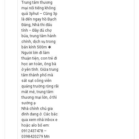
Trung tâm thương
mại nổi tiếng không
quá 3phut – Cũng 3p
là đến ngay hồ Bạch
Đằng, Nhà thi đấu
tỉnh – Đầy đủ chợ
búa, trung tâm hành
chính, dịch vụ trong
bán kính 500m 🍀
Người lớn đi làm
thuận tiện, con trẻ đi
học an toàn, ông bà
ở yên tĩnh. Giữa trung
tâm thành phố mà
sát sạt công viên
quảng trường rộng rãi
mát mẻ, trung tâm
thương mại lớn, ở thì
sướng ạ
☎
Nhà chính chủ gia
đình đang ở. Các bác
qua xem nhà inbox e
hoặc alo bố em:
0912437478 –
0398420279 Mn