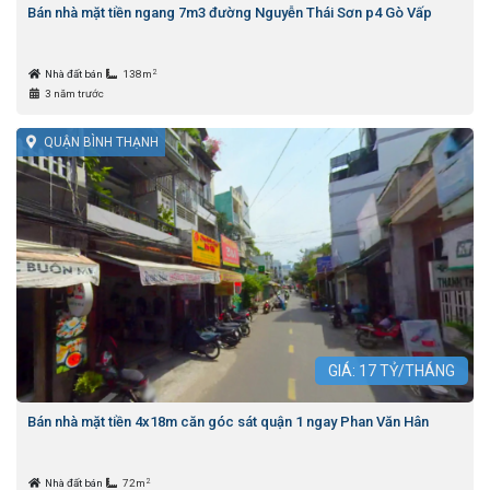
Bán nhà mặt tiền ngang 7m3 đường Nguyễn Thái Sơn p4 Gò Vấp
2
Nhà đất bán
138m
3 năm trước
QUẬN BÌNH THẠNH
GIÁ:
17
TỶ/THÁNG
Bán nhà mặt tiền 4x18m căn góc sát quận 1 ngay Phan Văn Hân
2
Nhà đất bán
72m