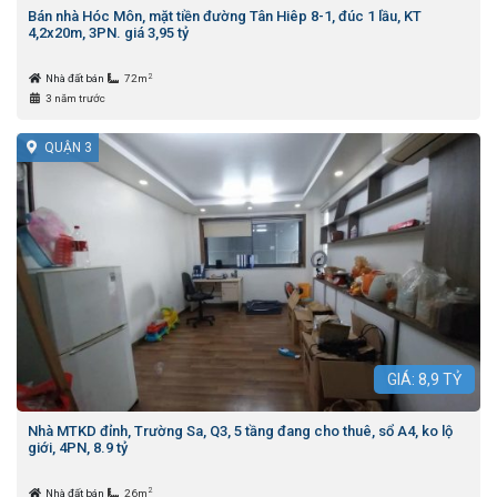
Bán nhà Hóc Môn, mặt tiền đường Tân Hiêp 8-1, đúc 1 lầu, KT
4,2x20m, 3PN. giá 3,95 tỷ
2
Nhà đất bán
72m
3 năm trước
QUẬN 3
GIÁ:
8,9
TỶ
Nhà MTKD đỉnh, Trường Sa, Q3, 5 tầng đang cho thuê, sổ A4, ko lộ
giới, 4PN, 8.9 tỷ
2
Nhà đất bán
26m