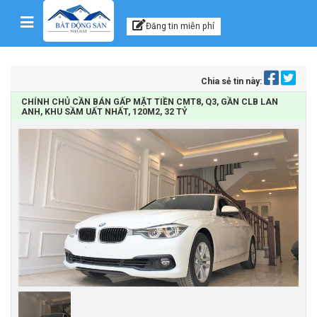
Kênh thông tin, tư vấn
Skip to content
Đăng tin miễn phí
Chia sẻ tin này:
CHÍNH CHỦ CẦN BÁN GẤP MẶT TIỀN CMT8, Q3, GẦN CLB LAN
ANH, KHU SẦM UẤT NHẤT, 120M2, 32 TỶ