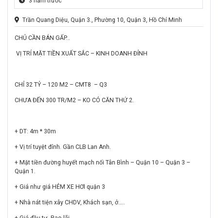
3 năm trước
Trần Quang Diệu, Quận 3., Phường 10, Quận 3, Hồ Chí Minh
CHỦ CẦN BÁN GẤP…
VỊ TRÍ MẶT TIỀN XUẤT SẮC – KINH DOANH ĐỈNH
CHỈ 32 TỶ – 120 M2 – CMT8 – Q3
CHƯA ĐẾN 300 TR/M2 – KO CÓ CĂN THỨ 2.
+ DT: 4m * 30m
+ Vị trí tuyệt đỉnh. Gần CLB Lan Anh.
+ Mặt tiền đường huyết mạch nối Tân Bình – Quận 10 – Quận 3 –
Quận 1.
+ Giá như giá HẺM XE HƠI quận 3
+ Nhà nát tiện xây CHDV, Khách sạn, ở…..
+ Giá đầu tư. Bao lãi.