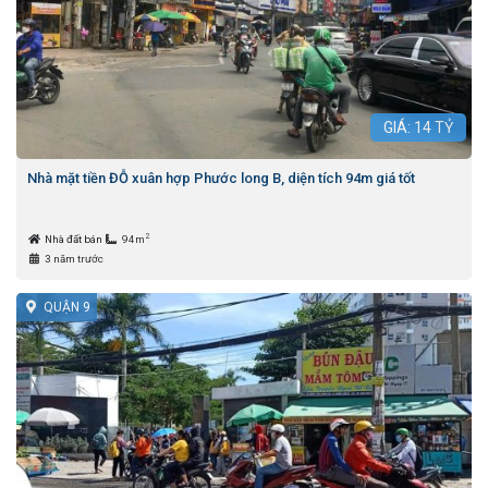
GIÁ:
14
TỶ
Nhà mặt tiền ĐỖ xuân hợp Phước long B, diện tích 94m giá tốt
2
Nhà đất bán
94m
3 năm trước
QUẬN 9