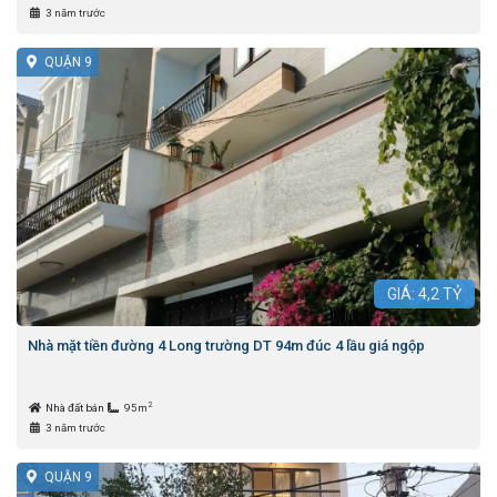
3 năm trước
QUẬN 9
GIÁ:
4,2
TỶ
Nhà mặt tiền đường 4 Long trường DT 94m đúc 4 lầu giá ngộp
2
Nhà đất bán
95m
3 năm trước
QUẬN 9