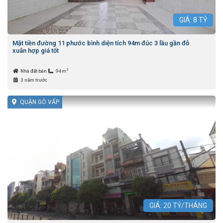
GIÁ:
8
TỶ
Mặt tiền đường 11 phước bình diện tích 94m đúc 3 lầu gần đỗ
xuân hợp giá tốt
2
Nhà đất bán
94m
3 năm trước
QUẬN GÒ VẤP
GIÁ:
20
TỶ/THÁNG