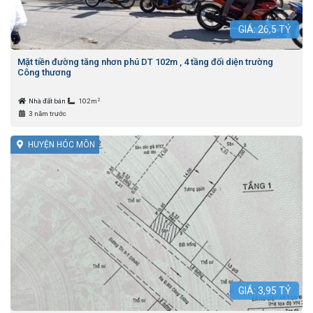
GIÁ:
26,5
TỶ
Mặt tiền đường tăng nhơn phú DT 102m , 4 tầng đối diện trường
Công thương
2
Nhà đất bán
102m
3 năm trước
HUYỆN HÓC MÔN
GIÁ:
3,95
TỶ