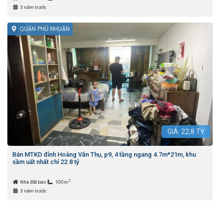
3 năm trước
QUẬN PHÚ NHUẬN
GIÁ:
22,8
TỶ
Bán MTKD đỉnh Hoàng Văn Thụ, p9, 4 tầng ngang 4.7m*21m, khu
sầm uất nhất chỉ 22.8 tỷ
2
Nhà đất bán
100m
3 năm trước