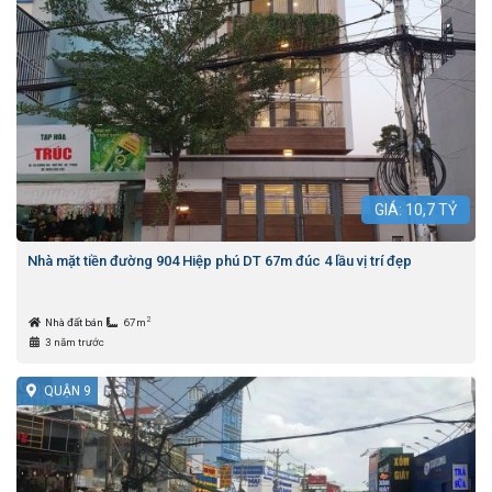
GIÁ:
10,7
TỶ
Nhà mặt tiền đường 904 Hiệp phú DT 67m đúc 4 lầu vị trí đẹp
2
Nhà đất bán
67m
3 năm trước
QUẬN 9