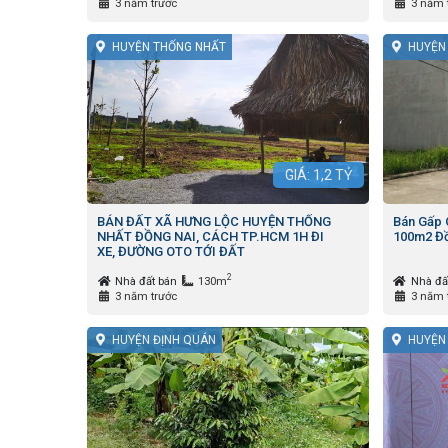
3 năm trước
3 năm 
HUYỆN THỐNG NHẤT
HUYỆN
GIÁ:
1,2
TỶ
BÁN ĐẤT XÃ HƯNG LỘC HUYỆN THỐNG
Bán Gấp 
NHẤT ĐỒNG NAI, CÁCH TP.HCM 1H ĐI
100m2 Đồ
XE, ĐƯỜNG OTO TỚI ĐẤT
2
Nhà đất bán
130m
Nhà đấ
3 năm trước
3 năm 
HUYỆN ĐỊNH QUÁN
HUYỆN