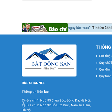
bất động sản lời ngay lúc mua?
Tin tức 24h BĐS:
Bất động sản khu Nam
THÔNG 
Giới thiệ
Quy chế 
Quy định
Quy trình
BĐS CHANNEL
Thông tin liên lạc
Địa chỉ 1: Ngõ 95 Chùa Bộc, Đống Đa, Hà Nội.
Địa chỉ 2: Ngõ 32 Đỗ Đức Dục , Nam Từ Liêm,
Hà Nội