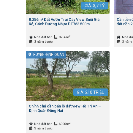
GIÁ:
3,7
TỶ
8.256m² Đất Vườn Trái Cây View Suối Giá
Cần tiền 
Rẻ, Cách Đường Nhựa ĐT763 500m.
đất nền 
2
Nhà đất bán
8256m
Nhà đấ
3 năm trước
3 năm 
HUYỆN ĐỊNH QUÁN
GIÁ:
210
TRIỆU
Chính chủ cần bán lô đất view Hồ Trị An –
Định Quán Đồng Nai
2
Nhà đất bán
6000m
3 năm trước