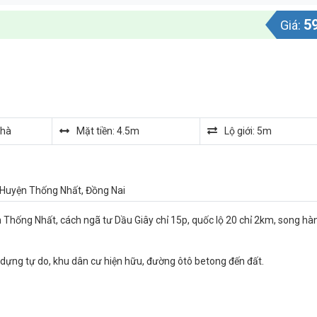
5
Giá:
nhà
Mặt tiền: 4.5m
Lộ giới: 5m
, Huyện Thống Nhất, Đồng Nai
 Thống Nhất, cách ngã tư Dầu Giây chỉ 15p, quốc lộ 20 chỉ 2km, song hà
y dựng tự do, khu dân cư hiện hữu, đường ôtô betong đến đất.