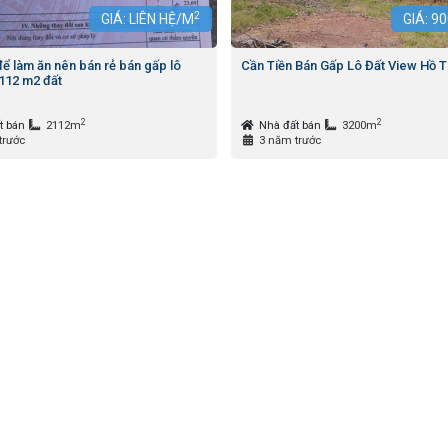
2
GIÁ: LIÊN HỆ/M
GIÁ:
90
để làm ăn nên bán rẻ bán gấp lô
Cần Tiền Bán Gấp Lô Đất View Hồ T
2112 m2 đất
2
2
t bán
2112m
Nhà đất bán
3200m
trước
3 năm trước