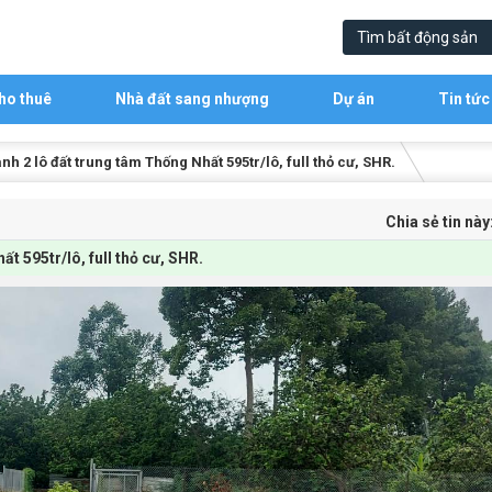
ho thuê
Nhà đất sang nhượng
Dự án
Tin tức
h 2 lô đất trung tâm Thống Nhất 595tr/lô, full thỏ cư, SHR.
Chia sẻ tin này
t 595tr/lô, full thỏ cư, SHR.