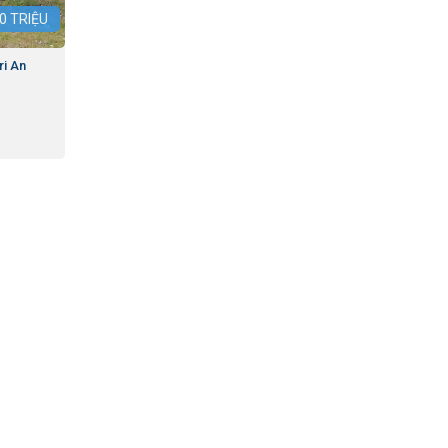
0
TRIỆU
ri An