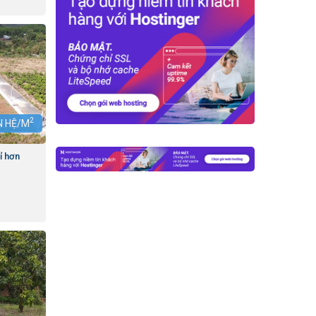
2
ÊN HỆ/M
ỉ hơn