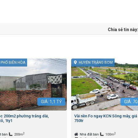
Chia sẻ tin này
 PHỐ BIÊN HÒA
HUYỆN TRẢNG BOM
GIÁ:
1,1
TỶ
GIÁ:
70
óc 200m2 phường trảng dài,
Vài nền Fo ngay KCN Sông mây, giá
ô, 1ty1
750tr
2
2
t bán
200m
Nhà đất bán
100m