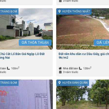
trước
3 năm trước
 TRẢNG BOM
HUYỆN THỐNG NHẤT
GIÁ
THỎA THUẬN
GIÁ: LI
Chủ Cắt Lổ Bán Giá Ngộp Lô Đất
Đất nền khu dân cư Dầu Giây, giá ch
ng Nai
9tr/m2
2
2
t bán
100m
Nhà đất bán
130m
trước
3 năm trước
 TRẢNG BOM
HUYỆN ĐỊNH QUÁN