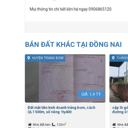
Mọi thông tin chi tiết liên hệ ngay 0906865120.
BÁN ĐẤT KHÁC TẠI ĐỒNG NAI
HUYỆN TRẢNG BOM
THÀNH
GIÁ:
1,4
TỶ
Đất mặt tiền kinh doanh trảng bom, cách
cặp lô g
QL1 500m, sổ riêng 1ty400
đường ô t
2
Nhà đất bán
122m
Nhà đấ