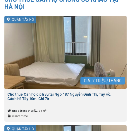
HÀ NỘI
QUẬN TÂY HỒ
GIÁ:
7
TRIỆU/THÁNG
Cho thuê Căn hộ dịch vụ tại Ngõ 187 Nguyễn Đình Thi, Tây Hồ.
Cách hồ Tây 10m. Chỉ 7tr
2
Nhà đất cho thuê
34m
3 năm trước
QUẬN TÂY HỒ