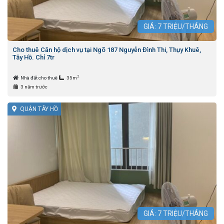
GIÁ:
7
TRIỆU/THÁNG
Cho thuê Căn hộ dịch vụ tại Ngõ 187 Nguyễn Đình Thi, Thụy Khuê,
Tây Hồ. Chỉ 7tr
2
Nhà đất cho thuê
35m
3 năm trước
QUẬN TÂY HỒ
GIÁ:
7
TRIỆU/THÁNG