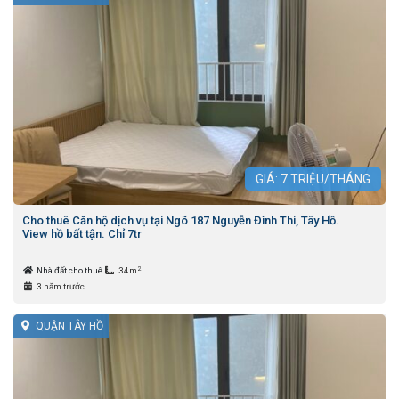
GIÁ:
7
TRIỆU/THÁNG
Cho thuê Căn hộ dịch vụ tại Ngõ 187 Nguyễn Đình Thi, Tây Hồ.
View hồ bất tận. Chỉ 7tr
2
Nhà đất cho thuê
34m
3 năm trước
QUẬN TÂY HỒ