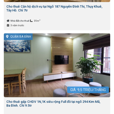
Cho thuê Căn hộ dịch vụ tại Ngõ 187 Nguyễn Đình Thi, Thụy Khuê,
Tây Hồ. Chỉ 7tr
2
Nhà đất cho thuê
35m
3 năm trước
QUẬN BA ĐÌNH
GIÁ:
9,5
TRIỆU/THÁNG
Cho thuê gấp CHDV 1N,1K siêu rộng Full đồ tại ngõ 294 Kim Mã,
Ba Đình. Chỉ 9.5tr