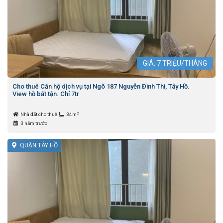
GIÁ:
7
TRIỆU/THÁNG
Cho thuê Căn hộ dịch vụ tại Ngõ 187 Nguyễn Đình Thi, Tây Hồ.
View hồ bất tận. Chỉ 7tr
2
Nhà đất cho thuê
34m
3 năm trước
QUẬN TÂY HỒ