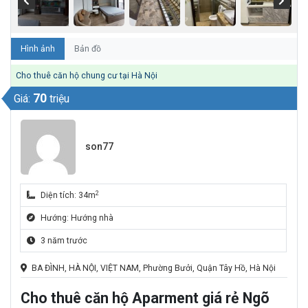
Hình ảnh
Bản đồ
Cho thuê căn hộ chung cư tại Hà Nội
70
Giá:
triệu
son77
2
Diện tích: 34m
Hướng: Hướng nhà
3 năm trước
BA ĐÌNH, HÀ NỘI, VIỆT NAM, Phường Bưởi, Quận Tây Hồ, Hà Nội
Cho thuê căn hộ Aparment giá rẻ Ngõ