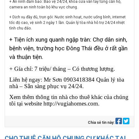
+ An ninh đảm bảo: Bảo vệ 24/24, khóa cửa vân tay từng căn hộ,
camera an ninh toàn bộ khu vực chung.
+ Dịch vụ đầy đủ, trọn gói: Nước sinh hoạt, nước uống bình, internet
tốc độ cao, vệ sinh 2 ngày 1 lần. Quản lý tòa nhà hỗ trợ 24/24 nhiệt
tình chu đáo.
+ Tiện ích xung quanh ngập tràn: Chợ dân sinh,
bệnh viện, trường học Đông Thái đều ở rất gần
và thuận tiện.
+ Gía chỉ: 7 triệu/ tháng – Có thương lượng.
Liên hệ ngay: Mr Sơn 0903418384 Quản lý tòa
nhà – Sẵn sàng phục vụ 24/24.
Xem thêm thông tin nhà cho thuê khác của chúng
tôi tại website http://vugiahomes.com.
Chia sẻ tin này:
CHO THUÊ CĂN HỘ CHUNG CƯ KHÁC TẠI