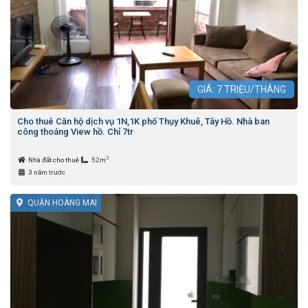
GIÁ:
7
TRIỆU/THÁNG
Cho thuê Căn hộ dịch vụ 1N,1K phố Thụy Khuê, Tây Hồ. Nhà ban
công thoáng View hồ. Chỉ 7tr
2
Nhà đất cho thuê
52m
3 năm trước
QUẬN HOÀNG MAI