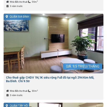
2
Nhà đất cho thuê
56m
3 năm trước
QUẬN BA ĐÌNH
GIÁ:
9,5
TRIỆU/THÁNG
Cho thuê gấp CHDV 1N,1K siêu rộng Full đồ tại ngõ 294 Kim Mã,
Ba Đình. Chỉ 9.5tr
2
Nhà đất cho thuê
30m
3 năm trước
QUẬN TÂY HỒ