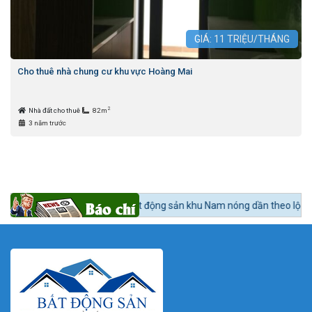
GIÁ:
11
TRIỆU/THÁNG
Cho thuê nhà chung cư khu vực Hoàng Mai
2
Nhà đất cho thuê
82m
3 năm trước
c 24h BĐS:
Bất động sản khu Nam nóng dần theo lộ trình lên quận Nhà B