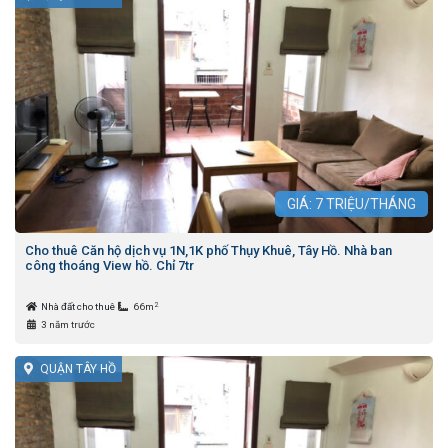
GIÁ:
7
TRIỆU/THÁNG
Cho thuê Căn hộ dịch vụ 1N,1K phố Thụy Khuê, Tây Hồ. Nhà ban
công thoáng View hồ. Chỉ 7tr
2
Nhà đất cho thuê
66m
3 năm trước
QUẬN TÂY HỒ