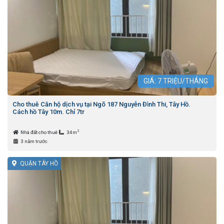
GIÁ:
7
TRIỆU/THÁNG
Cho thuê Căn hộ dịch vụ tại Ngõ 187 Nguyễn Đình Thi, Tây Hồ.
Cách hồ Tây 10m. Chỉ 7tr
2
Nhà đất cho thuê
34m
3 năm trước
QUẬN TÂY HỒ