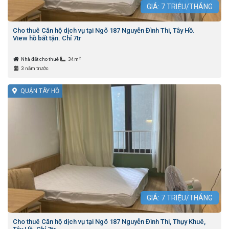
GIÁ:
7
TRIỆU/THÁNG
Cho thuê Căn hộ dịch vụ tại Ngõ 187 Nguyễn Đình Thi, Tây Hồ.
View hồ bất tận. Chỉ 7tr
2
Nhà đất cho thuê
34m
3 năm trước
QUẬN TÂY HỒ
GIÁ:
7
TRIỆU/THÁNG
Cho thuê Căn hộ dịch vụ tại Ngõ 187 Nguyễn Đình Thi, Thụy Khuê,