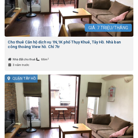
GIÁ:
7
TRIỆU/THÁNG
Cho thuê Căn hộ dịch vụ 1N,1K phố Thụy Khuê, Tây Hồ. Nhà ban
công thoáng View hồ. Chỉ 7tr
2
Nhà đất cho thuê
66m
3 năm trước
QUẬN TÂY HỒ