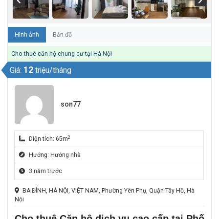
Hình ảnh
Bản đồ
Cho thuê căn hộ chung cư tại Hà Nội
12
Giá:
triệu/tháng
son77
2
Diện tích: 65m
Hướng: Hướng nhà
3 năm trước
BA ĐÌNH, HÀ NỘI, VIỆT NAM, Phường Yên Phụ, Quận Tây Hồ, Hà
Nội
Cho thuê Căn hộ dịch vụ cao cấp tại Phố