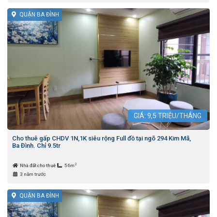
QUẬN BA ĐÌNH
GIÁ:
9,5
TRIỆU/THÁNG
Cho thuê gấp CHDV 1N,1K siêu rộng Full đồ tại ngõ 294 Kim Mã,
Ba Đình. Chỉ 9.5tr
2
Nhà đất cho thuê
56m
3 năm trước
QUẬN BA ĐÌNH