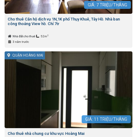
GIÁ:
7
TRIỆU/THÁNG
Cho thuê Căn hộ dịch vụ 1N,1K phố Thụy Khuê, Tây Hồ. Nhà ban
công thoáng View hồ. Chỉ 7tr
2
Nhà đất cho thuê
52m
3 năm trước
QUẬN HOÀNG MAI
GIÁ:
11
TRIỆU/THÁNG
Cho thuê nhà chung cư khu vực Hoàng Mai