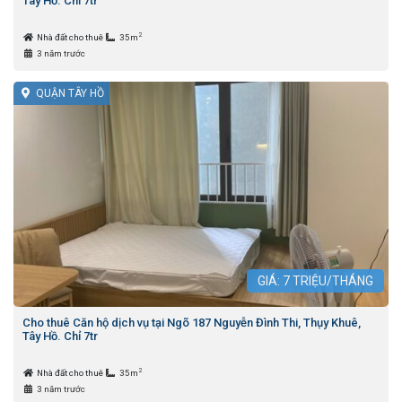
Tây Hồ. Chỉ 7tr
2
Nhà đất cho thuê
35m
3 năm trước
QUẬN TÂY HỒ
GIÁ:
7
TRIỆU/THÁNG
Cho thuê Căn hộ dịch vụ tại Ngõ 187 Nguyễn Đình Thi, Thụy Khuê,
Tây Hồ. Chỉ 7tr
2
Nhà đất cho thuê
35m
3 năm trước