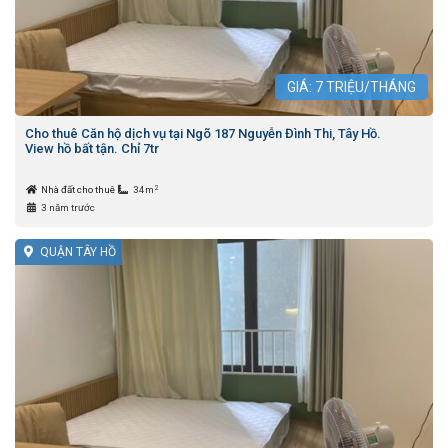
GIÁ:
7
TRIỆU/THÁNG
Cho thuê Căn hộ dịch vụ tại Ngõ 187 Nguyễn Đình Thi, Tây Hồ.
View hồ bất tận. Chỉ 7tr
2
Nhà đất cho thuê
34m
3 năm trước
QUẬN TÂY HỒ