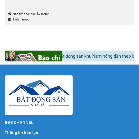
2
Nhà đất cho thuê
82m
3 năm trước
c 24h BĐS:
Bất động sản khu Nam nóng dần theo lộ trình lên quận Nhà B
BĐS CHANNEL
Thông tin liên lạc