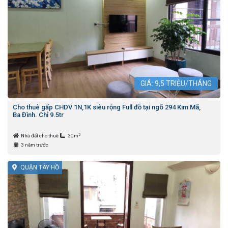
GIÁ:
9,5
TRIỆU/THÁNG
Cho thuê gấp CHDV 1N,1K siêu rộng Full đồ tại ngõ 294 Kim Mã,
Ba Đình. Chỉ 9.5tr
2
Nhà đất cho thuê
30m
3 năm trước
QUẬN TÂY HỒ