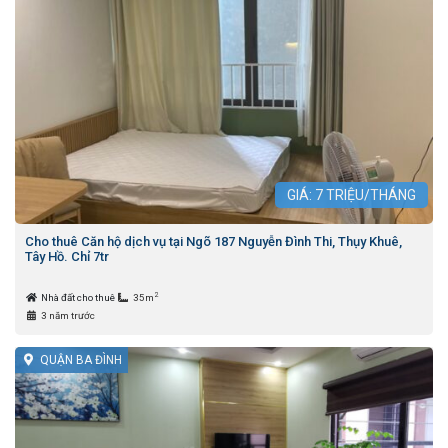
GIÁ:
7
TRIỆU/THÁNG
Cho thuê Căn hộ dịch vụ tại Ngõ 187 Nguyễn Đình Thi, Thụy Khuê,
Tây Hồ. Chỉ 7tr
2
Nhà đất cho thuê
35m
3 năm trước
QUẬN BA ĐÌNH