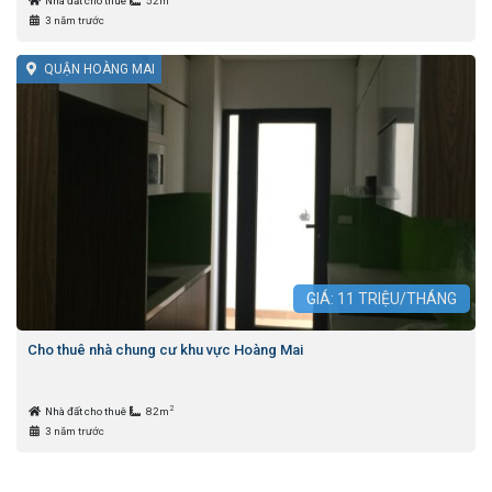
Nhà đất cho thuê
52m
3 năm trước
QUẬN HOÀNG MAI
GIÁ:
11
TRIỆU/THÁNG
Cho thuê nhà chung cư khu vực Hoàng Mai
2
Nhà đất cho thuê
82m
3 năm trước