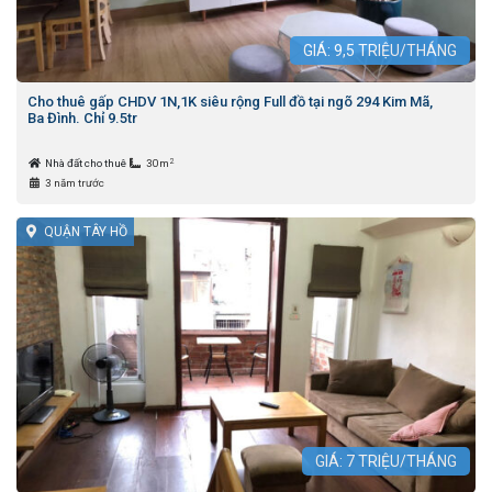
GIÁ:
9,5
TRIỆU/THÁNG
Cho thuê gấp CHDV 1N,1K siêu rộng Full đồ tại ngõ 294 Kim Mã,
Ba Đình. Chỉ 9.5tr
2
Nhà đất cho thuê
30m
3 năm trước
QUẬN TÂY HỒ
GIÁ:
7
TRIỆU/THÁNG