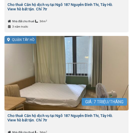
Cho thuê Căn hộ dịch vụ tại Ngõ 187 Nguyễn Đình Thi, Tây Hồ.
View hồ bất tận. Chỉ 7tr
2
Nhà đất cho thuê
34m
3 năm trước
QUẬN TÂY HỒ
GIÁ:
7
TRIỆU/THÁNG
Cho thuê Căn hộ dịch vụ tại Ngõ 187 Nguyễn Đình Thi, Tây Hồ.
View hồ bất tận. Chỉ 7tr
2
Nhà đất cho thuê
34m