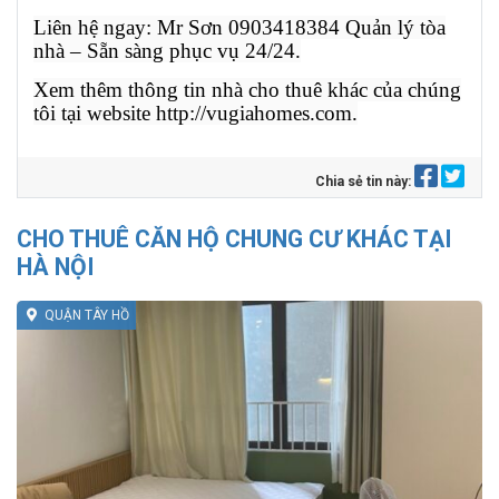
Liên hệ ngay: Mr Sơn 0903418384 Quản lý tòa
nhà – Sẵn sàng phục vụ 24/24.
Xem thêm thông tin nhà cho thuê khác của chúng
tôi tại website http://vugiahomes.com.
Chia sẻ tin này:
CHO THUÊ CĂN HỘ CHUNG CƯ KHÁC TẠI
HÀ NỘI
QUẬN TÂY HỒ