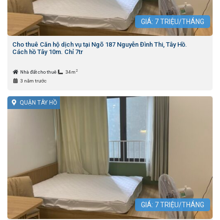
GIÁ:
7
TRIỆU/THÁNG
Cho thuê Căn hộ dịch vụ tại Ngõ 187 Nguyễn Đình Thi, Tây Hồ.
Cách hồ Tây 10m. Chỉ 7tr
2
Nhà đất cho thuê
34m
3 năm trước
QUẬN TÂY HỒ
GIÁ:
7
TRIỆU/THÁNG