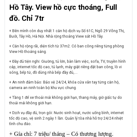
Hồ Tây. View hồ cực thoáng
, Full
đồ
. Chỉ 7tr
+ Bên mình còn duy nhất 1 căn hộ dịch vụ Số 61C, Ngõ 29 Võng Thị,
Bưởi, Tây Hồ, Hà Nội.
Nhà rộng thoáng View sát Hồ Tây.
+ Căn hộ rộng rãi, diện tích từ 37m2. Có ban công riêng từng phòng
View Hồ thoáng sáng.
+ Đầy đủ tiện nghi: Giường, tủ lớn, bàn làm việc, sofa, TV, truyền hình
cáp, internet tốc độ cao, tủ lạnh, máy giặt riêng đặt ban công, lò vi
sóng, bếp từ, đồ dùng nhà bếp đầy đủ,….
+ An ninh đảm bảo: Bảo vệ 24/24, khóa cửa vân tay từng căn hộ,
camera an ninh toàn bộ khu vực chung.
+ Tầng 1 để xe thoải mái không giới hạn, thang máy, giờ giấc tự do
thoải mái không giới hạn.
+ Dịch vụ đầy đủ, trọn gói: Nước sinh hoạt, nước uống bình, internet
tốc độ cao, vệ sinh 2 ngày 1 lần. Quản lý tòa nhà hỗ trợ 24/24 nhiệt
tình chu đáo.
+ Gía chỉ: 7 triệu/ tháng – Có thương lượng.