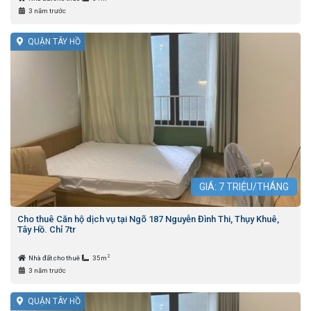
3 năm trước
QUẬN TÂY HỒ
GIÁ:
7
TRIỆU/THÁNG
Cho thuê Căn hộ dịch vụ tại Ngõ 187 Nguyễn Đình Thi, Thụy Khuê,
Tây Hồ. Chỉ 7tr
2
Nhà đất cho thuê
35m
3 năm trước
QUẬN TÂY HỒ