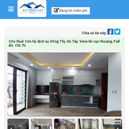
Kênh thông tin, tư vấn
Skip to content
Đăng tin miễn phí
Chia sẻ tin này:
Cho thuê Căn hộ dịch vụ Võng Thị, Hồ Tây. View hồ cực thoáng, Full
đồ. Chỉ 7tr