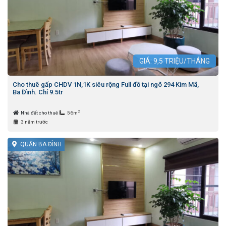
GIÁ:
9,5
TRIỆU/THÁNG
Cho thuê gấp CHDV 1N,1K siêu rộng Full đồ tại ngõ 294 Kim Mã,
Ba Đình. Chỉ 9.5tr
2
Nhà đất cho thuê
56m
3 năm trước
QUẬN BA ĐÌNH