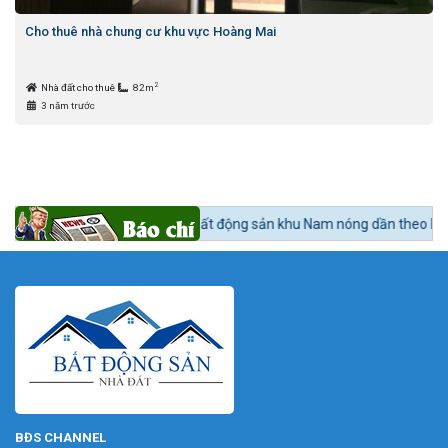
Cho thuê nhà chung cư khu vực Hoàng Mai
2
Nhà đất cho thuê
82m
3 năm trước
ức 24h BĐS:
Bất động sản khu Nam nóng dần theo lộ trình lên quận Nhà 
BĐS CHANNEL