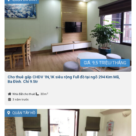
GIÁ:
9,5
TRIỆU/THÁNG
Cho thuê gấp CHDV 1N,1K siêu rộng Full đồ tại ngõ 294 Kim Mã,
Ba Đình. Chỉ 9.5tr
2
Nhà đất cho thuê
30m
3 năm trước
QUẬN TÂY HỒ