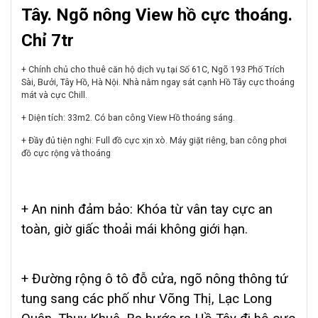
Tây.
Ngõ nông View hồ cực thoáng.
Chỉ 7tr
+ Chính chủ cho thuê căn hộ dịch vụ tại Số 61C, Ngõ 193 Phố Trích
Sài, Bưởi, Tây Hồ, Hà Nội.
Nhà nằm ngay sát cạnh Hồ Tây cực thoáng
mát và cực Chill.
+ Diện tích: 33m2. Có ban công View Hồ thoáng sáng.
+ Đầy đủ tiện nghi: Full đồ cực xịn xò. Máy giặt riêng, ban công phơi
đồ cực rộng và thoáng
+ An ninh đảm bảo: Khóa từ vân tay cực an
toàn, giờ giấc thoải mái không giới hạn.
+ Đường rộng ô tô đỗ cửa, ngõ nông thông tứ
tung sang các phố như Võng Thị, Lạc Long