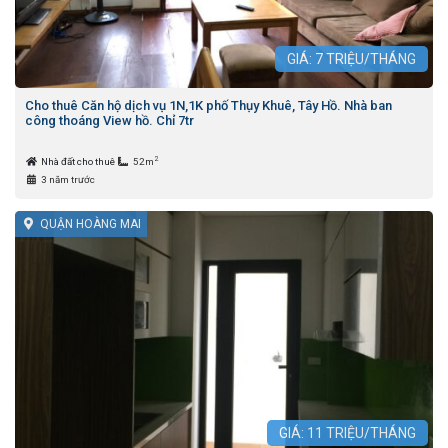
GIÁ:
7
TRIỆU/THÁNG
Cho thuê Căn hộ dịch vụ 1N,1K phố Thụy Khuê, Tây Hồ. Nhà ban
công thoáng View hồ. Chỉ 7tr
2
Nhà đất cho thuê
52m
3 năm trước
QUẬN HOÀNG MAI
GIÁ:
11
TRIỆU/THÁNG