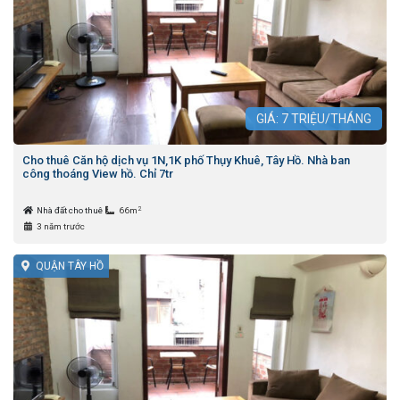
GIÁ:
7
TRIỆU/THÁNG
Cho thuê Căn hộ dịch vụ 1N,1K phố Thụy Khuê, Tây Hồ. Nhà ban
công thoáng View hồ. Chỉ 7tr
2
Nhà đất cho thuê
66m
3 năm trước
QUẬN TÂY HỒ