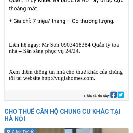
Quân, Thụy Khuê. Ba bước ra Hồ Tây đi bộ cực
thoáng mát.
+ Gía chỉ: 7 triệu/ tháng – Có thương lượng.
Liên hệ ngay: Mr Sơn 0903418384 Quản lý tòa
nhà – Sẵn sàng phục vụ 24/24.
Xem thêm thông tin nhà cho thuê khác của chúng
tôi tại website http://vugiahomes.com.
Chia sẻ tin này:
CHO THUÊ CĂN HỘ CHUNG CƯ KHÁC TẠI
HÀ NỘI
QUẬN TÂY HỒ