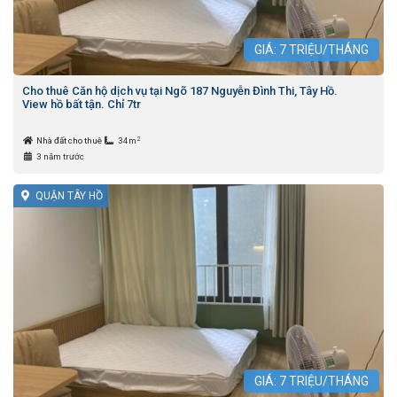
GIÁ:
7
TRIỆU/THÁNG
Cho thuê Căn hộ dịch vụ tại Ngõ 187 Nguyễn Đình Thi, Tây Hồ.
View hồ bất tận. Chỉ 7tr
2
Nhà đất cho thuê
34m
3 năm trước
QUẬN TÂY HỒ
GIÁ:
7
TRIỆU/THÁNG