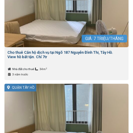
GIÁ:
7
TRIỆU/THÁNG
Cho thuê Căn hộ dịch vụ tại Ngõ 187 Nguyễn Đình Thi, Tây Hồ.
View hồ bất tận. Chỉ 7tr
2
Nhà đất cho thuê
34m
3 năm trước
QUẬN TÂY HỒ