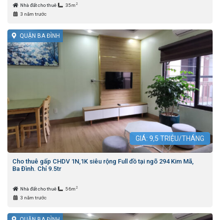
2
Nhà đất cho thuê
35m
3 năm trước
QUẬN BA ĐÌNH
GIÁ:
9,5
TRIỆU/THÁNG
Cho thuê gấp CHDV 1N,1K siêu rộng Full đồ tại ngõ 294 Kim Mã,
Ba Đình. Chỉ 9.5tr
2
Nhà đất cho thuê
56m
3 năm trước
QUẬN BA ĐÌNH