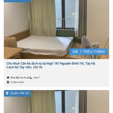
GIÁ:
7
TRIỆU/THÁNG
Cho thuê Căn hộ dịch vụ tại Ngõ 187 Nguyễn Đình Thi, Tây Hồ.
Cách hồ Tây 10m. Chỉ 7tr
2
Nhà đất cho thuê
34m
3 năm trước
QUẬN TÂY HỒ