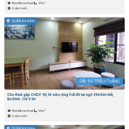
2
Nhà đất cho thuê
35m
3 năm trước
QUẬN BA ĐÌNH
GIÁ:
9,5
TRIỆU/THÁNG
Cho thuê gấp CHDV 1N,1K siêu rộng Full đồ tại ngõ 294 Kim Mã,
Ba Đình. Chỉ 9.5tr
2
Nhà đất cho thuê
56m
3 năm trước
QUẬN BA ĐÌNH