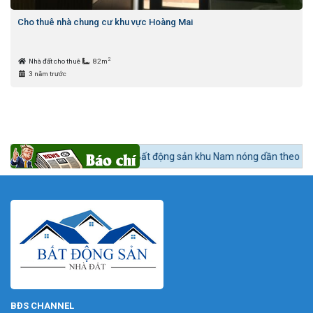
Cho thuê nhà chung cư khu vực Hoàng Mai
2
Nhà đất cho thuê
82m
3 năm trước
n tức 24h BĐS:
Bất động sản khu Nam nóng dần theo lộ trình lên quận N
BĐS CHANNEL