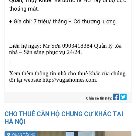
Quân, Thụy Khuê. Ba bước ra Hồ Tây đi bộ cực
thoáng mát.
+ Gía chỉ: 7 triệu/ tháng – Có thương lượng.
Liên hệ ngay: Mr Sơn 0903418384 Quản lý tòa
nhà – Sẵn sàng phục vụ 24/24.
Xem thêm thông tin nhà cho thuê khác của chúng
tôi tại website http://vugiahomes.com.
Chia sẻ tin này:
CHO THUÊ CĂN HỘ CHUNG CƯ KHÁC TẠI
HÀ NỘI
QUẬN TÂY HỒ