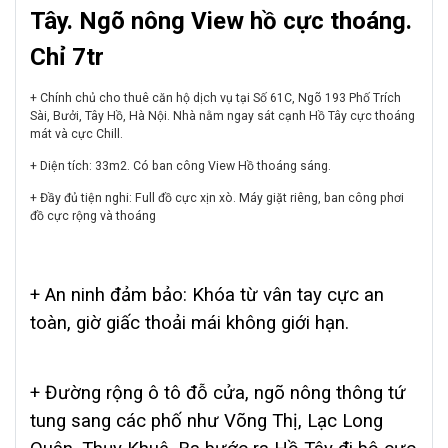
Tây.
Ngõ nông View hồ cực thoáng.
Chỉ 7tr
+ Chính chủ cho thuê căn hộ dịch vụ tại Số 61C, Ngõ 193 Phố Trích
Sài, Bưởi, Tây Hồ, Hà Nội.
Nhà nằm ngay sát cạnh Hồ Tây cực thoáng
mát và cực Chill.
+ Diện tích: 33m2. Có ban công View Hồ thoáng sáng.
+ Đầy đủ tiện nghi: Full đồ cực xịn xò. Máy giặt riêng, ban công phơi
đồ cực rộng và thoáng
+ An ninh đảm bảo: Khóa từ vân tay cực an
toàn, giờ giấc thoải mái không giới hạn.
+ Đường rộng ô tô đỗ cửa, ngõ nông thông tứ
tung sang các phố như Võng Thị, Lạc Long