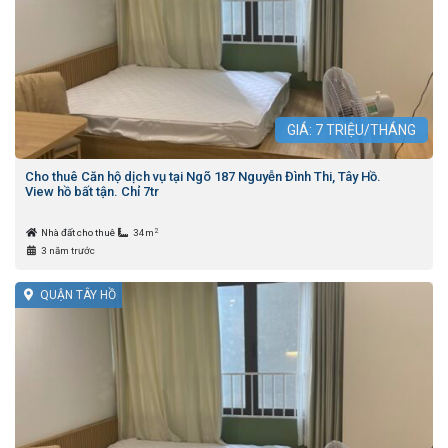
GIÁ:
7
TRIỆU/THÁNG
Cho thuê Căn hộ dịch vụ tại Ngõ 187 Nguyễn Đình Thi, Tây Hồ.
View hồ bất tận. Chỉ 7tr
2
Nhà đất cho thuê
34m
3 năm trước
QUẬN TÂY HỒ