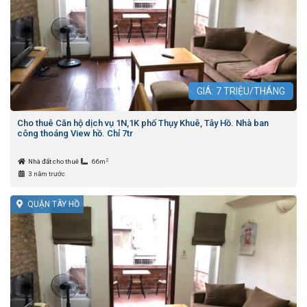
GIÁ:
7
TRIỆU/THÁNG
Cho thuê Căn hộ dịch vụ 1N,1K phố Thụy Khuê, Tây Hồ. Nhà ban
công thoáng View hồ. Chỉ 7tr
2
Nhà đất cho thuê
66m
3 năm trước
QUẬN TÂY HỒ