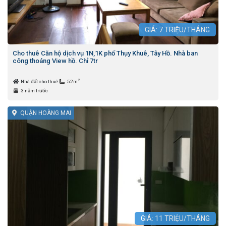
GIÁ:
7
TRIỆU/THÁNG
Cho thuê Căn hộ dịch vụ 1N,1K phố Thụy Khuê, Tây Hồ. Nhà ban
công thoáng View hồ. Chỉ 7tr
2
Nhà đất cho thuê
52m
3 năm trước
QUẬN HOÀNG MAI
GIÁ:
11
TRIỆU/THÁNG