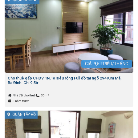
GIÁ:
9,5
TRIỆU/THÁNG
Cho thuê gấp CHDV 1N,1K siêu rộng Full đồ tại ngõ 294 Kim Mã,
Ba Đình. Chỉ 9.5tr
2
Nhà đất cho thuê
30m
3 năm trước
QUẬN TÂY HỒ