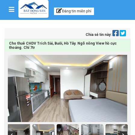
Kênh thông tin, tư vấn
Skip to content
Đăng tin miễn phí
Chia sẻ tin này:
Cho thuê CHDV Trích Sài, Bưởi, Hồ Tây. Ngõ nông View hồ cực
thoáng. Chỉ 7tr