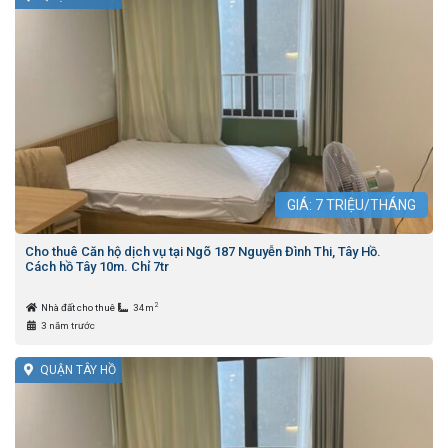
GIÁ:
7
TRIỆU/THÁNG
Cho thuê Căn hộ dịch vụ tại Ngõ 187 Nguyễn Đình Thi, Tây Hồ.
Cách hồ Tây 10m. Chỉ 7tr
2
Nhà đất cho thuê
34m
3 năm trước
QUẬN TÂY HỒ