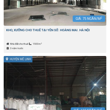
2
GIÁ:
75
NGÀN/M
KHO, XƯỞNG CHO THUÊ TẠI YÊN SỞ. HOÀNG MAI. HÀ NỘI
2
Nhà đất cho thuê
1500m
3 năm trước
HUYỆN MÊ LINH
2