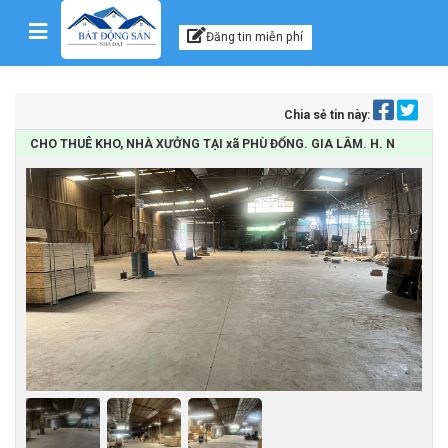
Kênh thông tin, tư vấn
Skip to content
Đăng tin miễn phí
Chia sẻ tin này:
CHO THUÊ KHO, NHÀ XƯỞNG TẠI xã PHÙ ĐỔNG. GIA LÂM. H. N