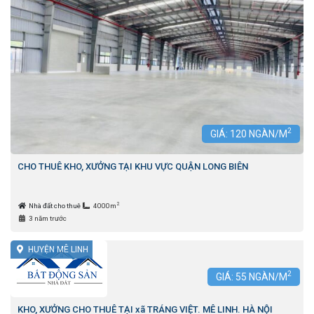
2
GIÁ:
120
NGÀN/M
CHO THUÊ KHO, XƯỞNG TẠI KHU VỰC QUẬN LONG BIÊN
2
Nhà đất cho thuê
4000m
3 năm trước
HUYỆN MÊ LINH
2
GIÁ:
55
NGÀN/M
KHO, XƯỞNG CHO THUÊ TẠI xã TRÁNG VIỆT. MÊ LINH. HÀ NỘI