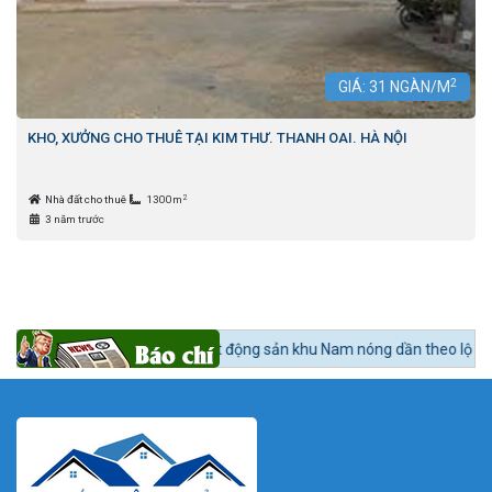
2
GIÁ:
31
NGÀN/M
KHO, XƯỞNG CHO THUÊ TẠI KIM THƯ. THANH OAI. HÀ NỘI
2
Nhà đất cho thuê
1300m
3 năm trước
tức 24h BĐS:
Bất động sản khu Nam nóng dần theo lộ trình lên quận Nhà