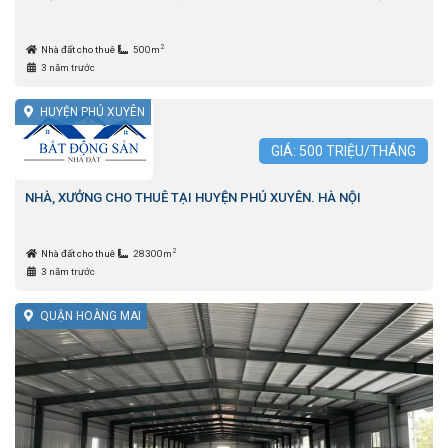
2
Nhà đất cho thuê
500m
3 năm trước
HUYỆN PHÚ XUYÊN
GIÁ:
500
TRIỆU/THÁNG
NHÀ, XƯỞNG CHO THUÊ TẠI HUYỆN PHÚ XUYÊN. HÀ NỘI
2
Nhà đất cho thuê
28300m
3 năm trước
QUẬN HOÀNG MAI