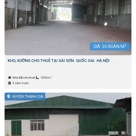
2
GIÁ:
35
NGÀN/M
KHO, XƯỞNG CHO THUÊ TẠI SÀI SƠN. QUỐC OAI. HÀ NỘI
2
Nhà đất cho thuê
1000m
3 năm trước
HUYỆN THANH OAI