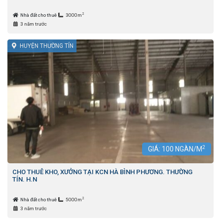
2
Nhà đất cho thuê
3000m
3 năm trước
HUYỆN THƯỜNG TÍN
2
GIÁ:
100
NGÀN/M
CHO THUÊ KHO, XƯỞNG TẠI KCN HÀ BÌNH PHƯƠNG. THƯỜNG
TÍN. H.N
2
Nhà đất cho thuê
5000m
3 năm trước