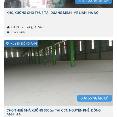
GIÁ:
100
NGÀN/M
KHO, XƯỞNG CHO THUÊ TẠI QUANG MINH. MÊ LINH. HÀ NỘI
2
Nhà đất cho thuê
1100m
3 năm trước
HUYỆN ĐÔNG ANH
2
GIÁ:
65
NGÀN/M
CHO THUÊ NHÀ XƯỞNG 3000m TẠI CCN NGUYÊN KHÊ. ĐÔNG
ANH. H.N