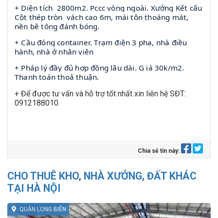
+ Diện tích
2800m2. Pccc vòng ngoài. Xưởng Kết cấu
Cột thép tròn
vách cao 6m, mái tôn thoáng mát,
nền bê tông đánh bóng.
+ Cầu đóng container. Trạm điện 3 pha, nhà điều
hành, nhà ở nhân viên
+ Pháp lý đầy đủ hợp đồng lâu dài. G iá 30k/m2.
Thanh toán thoả thuận.
+ Để được tư vấn và hỗ trợ tốt nhất xin liên hệ SĐT:
0912188010.
Chia sẻ tin này:
CHO THUÊ KHO, NHÀ XƯỞNG, ĐẤT KHÁC
TẠI HÀ NỘI
QUẬN LONG BIÊN