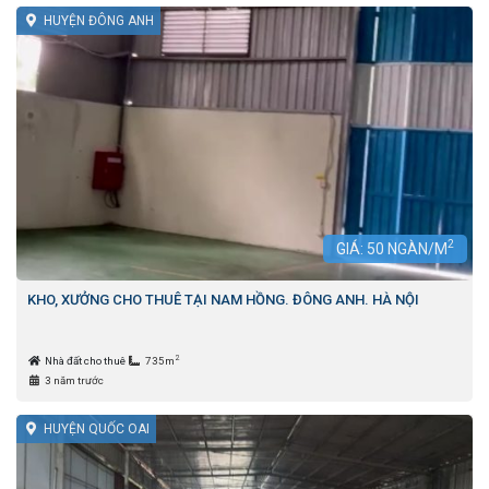
HUYỆN ĐÔNG ANH
2
GIÁ:
50
NGÀN/M
KHO, XƯỞNG CHO THUÊ TẠI NAM HỒNG. ĐÔNG ANH. HÀ NỘI
2
Nhà đất cho thuê
735m
3 năm trước
HUYỆN QUỐC OAI