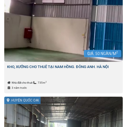
2
GIÁ:
50
NGÀN/M
KHO, XƯỞNG CHO THUÊ TẠI NAM HỒNG. ĐÔNG ANH. HÀ NỘI
2
Nhà đất cho thuê
735m
3 năm trước
HUYỆN QUỐC OAI