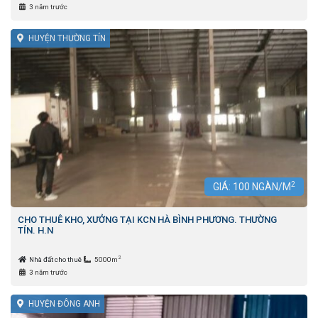
3 năm trước
HUYỆN THƯỜNG TÍN
2
GIÁ:
100
NGÀN/M
CHO THUÊ KHO, XƯỞNG TẠI KCN HÀ BÌNH PHƯƠNG. THƯỜNG
TÍN. H.N
2
Nhà đất cho thuê
5000m
3 năm trước
HUYỆN ĐÔNG ANH