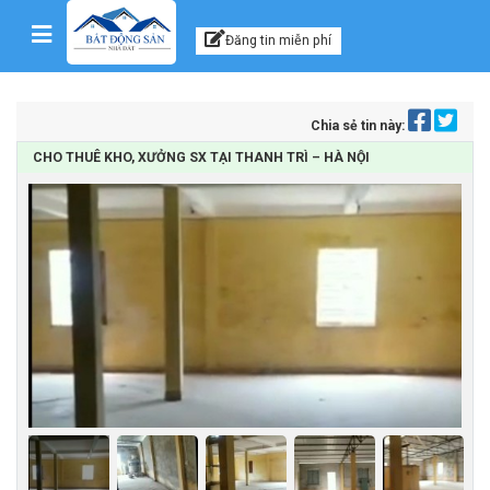
Kênh thông tin, tư vấn
Skip to content
Đăng tin miễn phí
Chia sẻ tin này:
CHO THUÊ KHO, XƯỞNG SX TẠI THANH TRÌ – HÀ NỘI