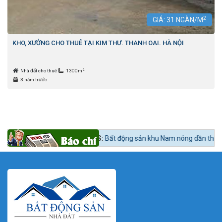
2
GIÁ:
31
NGÀN/M
KHO, XƯỞNG CHO THUÊ TẠI KIM THƯ. THANH OAI. HÀ NỘI
2
Nhà đất cho thuê
1300m
3 năm trước
Tin tức 24h BĐS:
Bất động sản khu Nam nóng dần theo lộ trình lên quậ