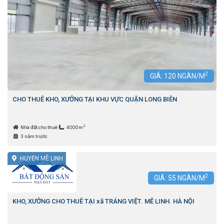
2
GIÁ:
120
NGÀN/M
CHO THUÊ KHO, XƯỞNG TẠI KHU VỰC QUẬN LONG BIÊN
2
Nhà đất cho thuê
4000m
3 năm trước
HUYỆN MÊ LINH
2
GIÁ:
55
NGÀN/M
KHO, XƯỞNG CHO THUÊ TẠI xã TRÁNG VIỆT. MÊ LINH. HÀ NỘI