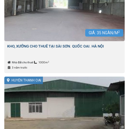
2
GIÁ:
35
NGÀN/M
KHO, XƯỞNG CHO THUÊ TẠI SÀI SƠN. QUỐC OAI. HÀ NỘI
2
Nhà đất cho thuê
1000m
3 năm trước
HUYỆN THANH OAI