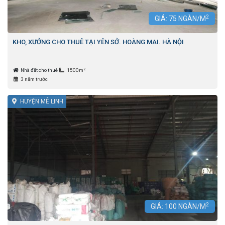
2
GIÁ:
75
NGÀN/M
KHO, XƯỞNG CHO THUÊ TẠI YÊN SỞ. HOÀNG MAI. HÀ NỘI
2
Nhà đất cho thuê
1500m
3 năm trước
HUYỆN MÊ LINH
2
GIÁ:
100
NGÀN/M