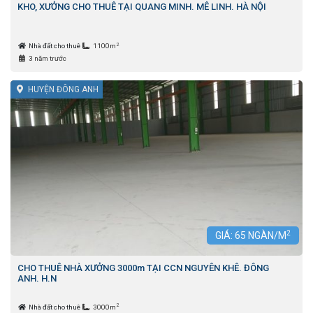
KHO, XƯỞNG CHO THUÊ TẠI QUANG MINH. MÊ LINH. HÀ NỘI
2
Nhà đất cho thuê
1100m
3 năm trước
HUYỆN ĐÔNG ANH
2
GIÁ:
65
NGÀN/M
CHO THUÊ NHÀ XƯỞNG 3000m TẠI CCN NGUYÊN KHÊ. ĐÔNG
ANH. H.N
2
Nhà đất cho thuê
3000m