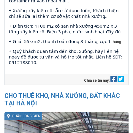
container ra vào thoải mái..
+ Xưởng xây kiên cố sẵn sử dụng luôn, Khách thiện
chí sẽ sửa lại thêm cơ sở vật chất nhà xưởng..
+ Diện tích: 1100 m2 có sẵn nhà xưởng 450m2 x 3
tầng xây kiên cố. Điện 3 pha, nước sinh hoạt đầy đủ.
+ G iá: 55k/m2, thanh toán đóng 3 tháng, cọc 1
tháng.
+ Quý khách quan tâm đến kho, xưởng, hãy liên hệ
ngay để được tư vấn và hỗ trợ tốt nhất. Liên hệ SĐT:
0912188010.
Chia sẻ tin này:
CHO THUÊ KHO, NHÀ XƯỞNG, ĐẤT KHÁC
TẠI HÀ NỘI
QUẬN LONG BIÊN