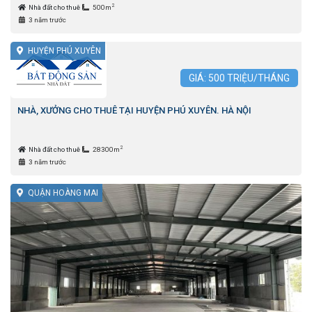
2
Nhà đất cho thuê
500m
3 năm trước
HUYỆN PHÚ XUYÊN
GIÁ:
500
TRIỆU/THÁNG
NHÀ, XƯỞNG CHO THUÊ TẠI HUYỆN PHÚ XUYÊN. HÀ NỘI
2
Nhà đất cho thuê
28300m
3 năm trước
QUẬN HOÀNG MAI