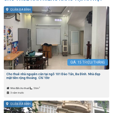
QUẬN BA ĐÌNH
GIÁ:
15
TRIỆU/THÁNG
Cho thuê nhà nguyên căn tại ngõ 101 Đào Tấn, Ba Đình. Nhà đẹp
mặt tiền rộng thoáng. Chỉ 15tr
2
Nhà đất cho thuê
56m
3 năm trước
QUẬN BA ĐÌNH