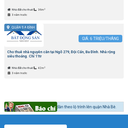
2
Nhà đất cho thuê
36m
3 năm trước
QUẬN BA ĐÌNH
GIÁ:
6
TRIỆU/THÁNG
Cho thuê nhà nguyên căn tại Ngõ 279, Đội Cấn, Ba Đình. Nhà rộng
siêu thoáng. Chỉ 11tr
2
Nhà đất cho thuê
42m
3 năm trước
 khu Nam nóng dần theo lộ trình lên quận Nhà Bè.