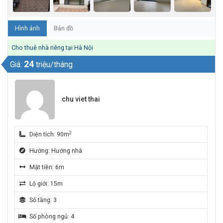
Hình ảnh
Bản đồ
Cho thuê nhà riêng tại Hà Nội
24
Giá:
triệu/tháng
chu viet thai
2
Diện tích: 90m
Hướng: Hướng nhà
Mặt tiền: 6m
Lộ giới: 15m
Số tầng: 3
Số phòng ngủ: 4