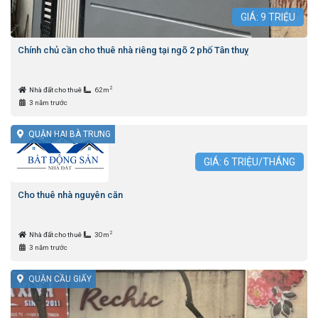
GIÁ:
9
TRIỆU
Chính chủ cần cho thuê nhà riêng tại ngõ 2 phố Tân thuỵ
2
Nhà đất cho thuê
62m
3 năm trước
QUẬN HAI BÀ TRƯNG
GIÁ:
6
TRIỆU/THÁNG
Cho thuê nhà nguyên căn
2
Nhà đất cho thuê
30m
3 năm trước
QUẬN CẦU GIẤY