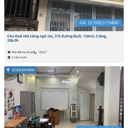
GIÁ:
20
TRIỆU/THÁNG
Cho thuê nhà riêng ngõ oto, 376 đường Bưởi, 120m2, 5 tầng,
20tr/th
2
Nhà đất cho thuê
120m
3 năm trước
QUẬN BA ĐÌNH