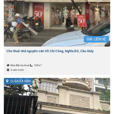
GIÁ: LIÊN HỆ
Cho thuê nhà nguyên căn Võ Chí Công, Nghĩa Đô, Cầu GIấy
2
Nhà đất cho thuê
100m
3 năm trước
QUẬN BA ĐÌNH