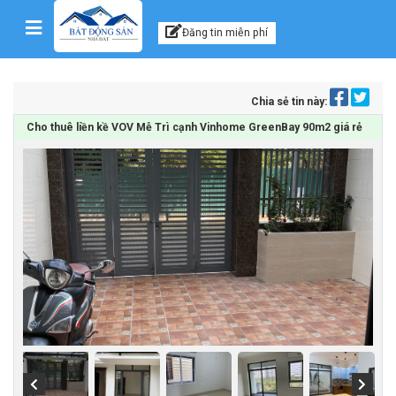
Kênh thông tin, tư vấn
Skip to content
Đăng tin miễn phí
Chia sẻ tin này:
Cho thuê liền kề VOV Mễ Trì cạnh Vinhome GreenBay 90m2 giá rẻ