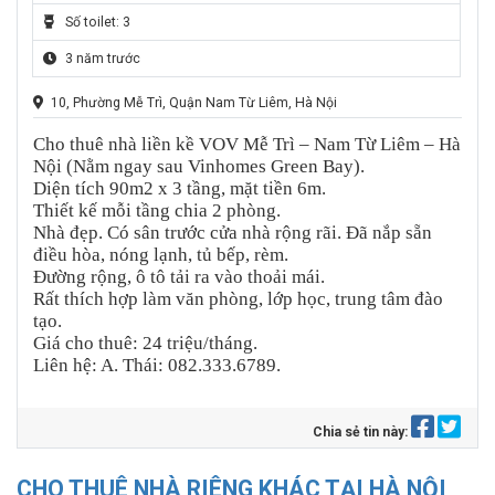
Số toilet: 3
3 năm trước
10, Phường Mễ Trì, Quận Nam Từ Liêm, Hà Nội
Cho thuê nhà liền kề VOV Mễ Trì – Nam Từ Liêm – Hà
Nội (Nằm ngay sau Vinhomes Green Bay).
Diện tích 90m2 x 3 tầng, mặt tiền 6m.
Thiết kế mỗi tầng chia 2 phòng.
Nhà đẹp. Có sân trước cửa nhà rộng rãi. Đã nắp sẵn
điều hòa, nóng lạnh, tủ bếp, rèm.
Đường rộng, ô tô tải ra vào thoải mái.
Rất thích hợp làm văn phòng, lớp học, trung tâm đào
tạo.
Giá cho thuê: 24 triệu/tháng.
Liên hệ: A. Thái: 082.333.6789.
Chia sẻ tin này:
CHO THUÊ NHÀ RIÊNG KHÁC TẠI HÀ NỘI