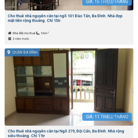
GIÁ:
15
TRIỆU/THÁNG
Cho thuê nhà nguyên căn tại ngõ 101 Đào Tấn, Ba Đình. Nhà đẹp
mặt tiền rộng thoáng. Chỉ 15tr
2
Nhà đất cho thuê
56m
3 năm trước
QUẬN BA ĐÌNH
GIÁ:
11
TRIỆU/THÁNG
Cho thuê nhà nguyên căn tại Ngõ 279, Đội Cấn, Ba Đình. Nhà rộng
siêu thoáng. Chỉ 11tr