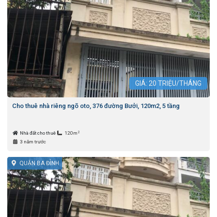
GIÁ:
20
TRIỆU/THÁNG
Cho thuê nhà riêng ngõ oto, 376 đường Bưởi, 120m2, 5 tầng
2
Nhà đất cho thuê
120m
3 năm trước
QUẬN BA ĐÌNH