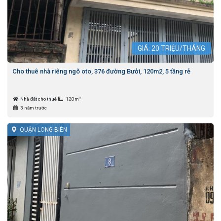
GIÁ:
20
TRIỆU/THÁNG
Cho thuê nhà riêng ngõ oto, 376 đường Bưởi, 120m2, 5 tầng rẻ
2
Nhà đất cho thuê
120m
3 năm trước
QUẬN LONG BIÊN