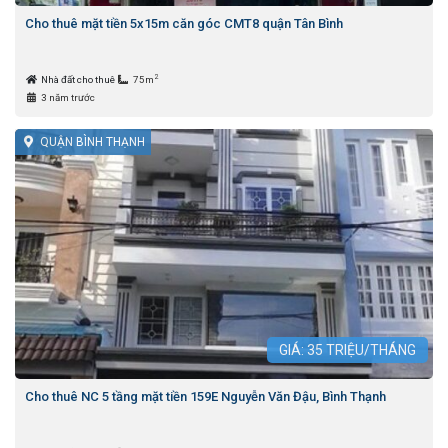
Cho thuê mặt tiền 5x15m căn góc CMT8 quận Tân Bình
2
Nhà đất cho thuê
75m
3 năm trước
QUẬN BÌNH THẠNH
GIÁ:
35
TRIỆU/THÁNG
Cho thuê NC 5 tầng mặt tiền 159E Nguyễn Văn Đậu, Bình Thạnh