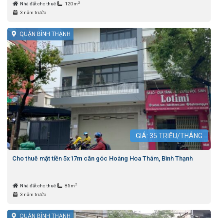
2
Nhà đất cho thuê
120m
3 năm trước
QUẬN BÌNH THẠNH
GIÁ:
35
TRIỆU/THÁNG
Cho thuê mặt tiền 5x17m căn góc Hoàng Hoa Thám, Bình Thạnh
2
Nhà đất cho thuê
85m
3 năm trước
QUẬN BÌNH THẠNH