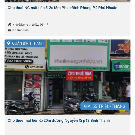
Cho thuê NC mặt tiền 5.2x18m Phan Đình Phùng P2 Phú Nhuận
2
Nhà đất cho thuê
93m
3 năm trước
QUẬN BÌNH THẠNH
GIÁ:
55
TRIỆU/THÁNG
Cho thuê mặt tiền 6x20m đường Nguyễn Xí p13 Bình Thạnh