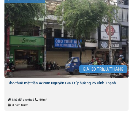
GIÁ:
30
TRIỆU/THÁNG
Cho thuê mặt tiền 4x20m Nguyễn Gia Trí phường 25 Bình Thạnh
2
Nhà đất cho thuê
80m
3 năm trước