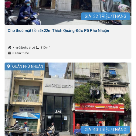
GIÁ:
32
TRIỆU/THÁNG
Cho thuê mặt tiền 5x22m Thích Quảng Đức P5 Phú Nhuận
2
Nhà đất cho thuê
110m
3 năm trước
QUẬN PHÚ NHUẬN
GIÁ:
40
TRIỆU/THÁNG