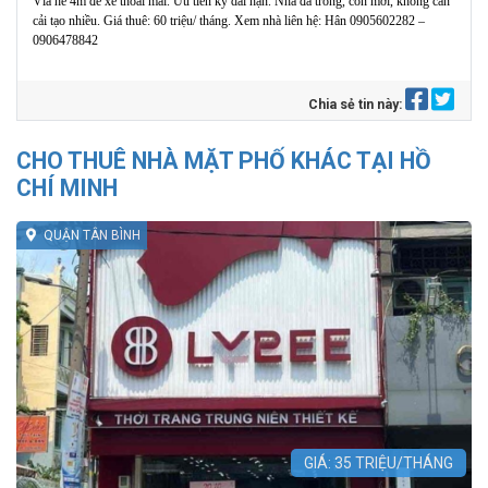
Vỉa hè 4m để xe thoải mái. Ưu tiên ký dài hạn. Nhà đã trống, còn mới, không cần
cải tạo nhiều. Giá thuê: 60 triệu/ tháng. Xem nhà liên hệ: Hân 0905602282 –
0906478842
Chia sẻ tin này:
CHO THUÊ NHÀ MẶT PHỐ KHÁC TẠI HỒ
CHÍ MINH
QUẬN TÂN BÌNH
GIÁ:
35
TRIỆU/THÁNG