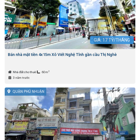
GIÁ:
17
TỶ/THÁNG
Bán nhà mặt tiền 4x15m Xô Viết Nghệ Tĩnh gần cầu Thị Nghè
2
Nhà đất cho thuê
60m
3 năm trước
QUẬN PHÚ NHUẬN