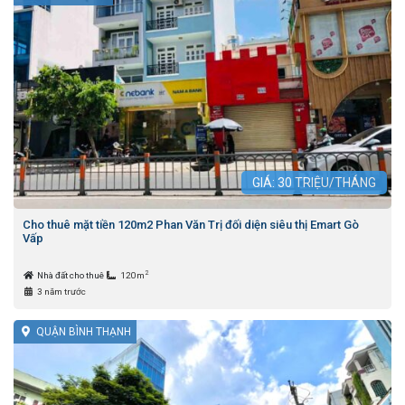
GIÁ:
30
TRIỆU/THÁNG
Cho thuê mặt tiền 120m2 Phan Văn Trị đối diện siêu thị Emart Gò
Vấp
2
Nhà đất cho thuê
120m
3 năm trước
QUẬN BÌNH THẠNH