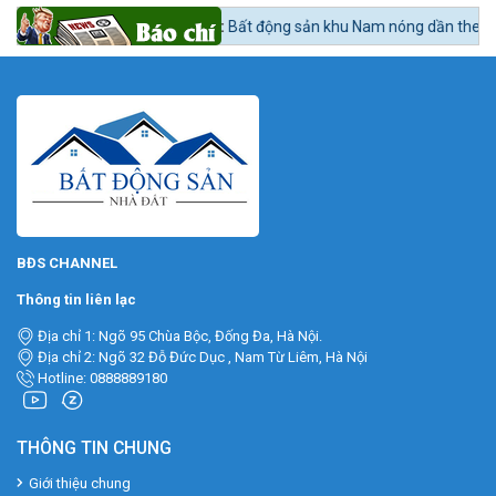
tức 24h BĐS:
Bất động sản khu Nam nóng dần theo lộ trình lên quận Nhà
BĐS CHANNEL
Thông tin liên lạc
Địa chỉ 1: Ngõ 95 Chùa Bộc, Đống Đa, Hà Nội.
Địa chỉ 2: Ngõ 32 Đỗ Đức Dục , Nam Từ Liêm, Hà Nội
Hotline: 0888889180
THÔNG TIN CHUNG
Giới thiệu chung