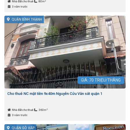
2
Nhà đất cho thuê
80m
3 năm trước
QUẬN BÌNH THẠNH
GIÁ:
70
TRIỆU/THÁNG
Cho thuê NC mặt tiền 9x40m Nguyễn Cửu Vân sát quận 1
2
Nhà đất cho thuê
360m
3 năm trước
QUẬN GÒ VẤP