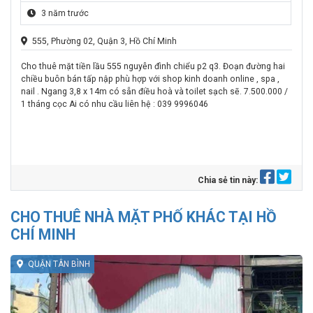
3 năm trước
555, Phường 02, Quận 3, Hồ Chí Minh
Cho thuê mặt tiền lầu 555 nguyễn đình chiểu p2 q3. Đoạn đường hai
chiều buôn bán tấp nập phù hợp với shop kinh doanh online , spa ,
nail . Ngang 3,8 x 14m có sẵn điều hoà và toilet sạch sẽ. 7.500.000 /
1 tháng cọc Ai có nhu cầu liên hệ :
039 9996046
Chia sẻ tin này:
CHO THUÊ NHÀ MẶT PHỐ KHÁC TẠI HỒ
CHÍ MINH
QUẬN TÂN BÌNH