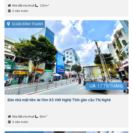
2
Nhà đất cho thuê
120m
3 năm trước
QUẬN BÌNH THẠNH
GIÁ:
17
TỶ/THÁNG
Bán nhà mặt tiền 4x15m Xô Viết Nghệ Tĩnh gần cầu Thị Nghè
2
Nhà đất cho thuê
60m
3 năm trước