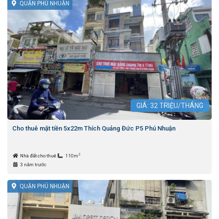
QUẬN PHÚ NHUẬN
GIÁ:
32
TRIỆU/THÁNG
Cho thuê mặt tiền 5x22m Thích Quảng Đức P5 Phú Nhuận
2
Nhà đất cho thuê
110m
3 năm trước
QUẬN PHÚ NHUẬN