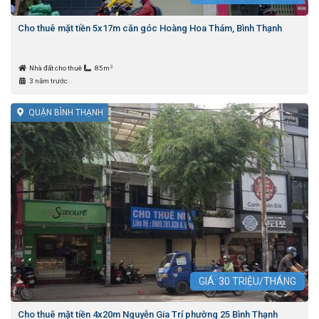
Cho thuê mặt tiền 5x17m căn góc Hoàng Hoa Thám, Bình Thạnh
2
Nhà đất cho thuê
85m
3 năm trước
QUẬN BÌNH THẠNH
GIÁ:
30
TRIỆU/THÁNG
Cho thuê mặt tiền 4x20m Nguyễn Gia Trí phường 25 Bình Thạnh