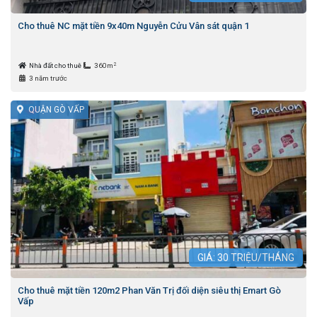
Cho thuê NC mặt tiền 9x40m Nguyễn Cửu Vân sát quận 1
2
Nhà đất cho thuê
360m
3 năm trước
QUẬN GÒ VẤP
GIÁ:
30
TRIỆU/THÁNG
Cho thuê mặt tiền 120m2 Phan Văn Trị đối diện siêu thị Emart Gò
Vấp