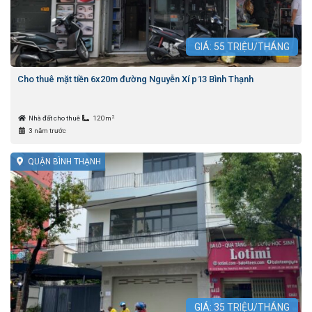
GIÁ:
55
TRIỆU/THÁNG
Cho thuê mặt tiền 6x20m đường Nguyễn Xí p13 Bình Thạnh
2
Nhà đất cho thuê
120m
3 năm trước
QUẬN BÌNH THẠNH
GIÁ:
35
TRIỆU/THÁNG