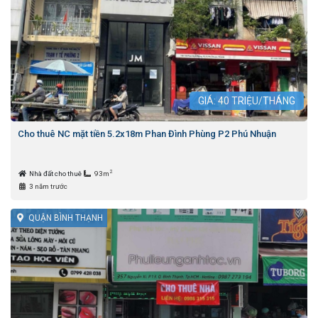
GIÁ:
40
TRIỆU/THÁNG
Cho thuê NC mặt tiền 5.2x18m Phan Đình Phùng P2 Phú Nhuận
2
Nhà đất cho thuê
93m
3 năm trước
QUẬN BÌNH THẠNH