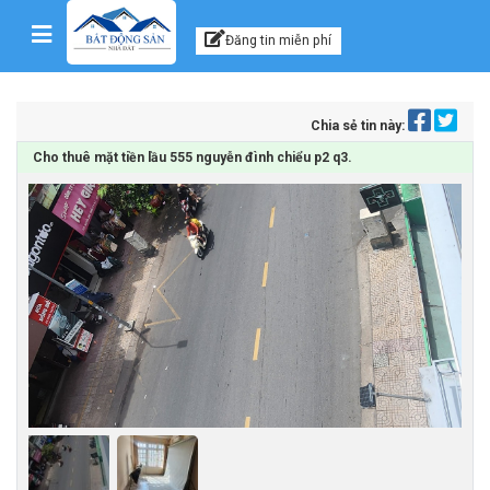
Kênh thông tin, tư vấn
Skip to content
Đăng tin miễn phí
Chia sẻ tin này:
Cho thuê mặt tiền lầu 555 nguyễn đình chiểu p2 q3.