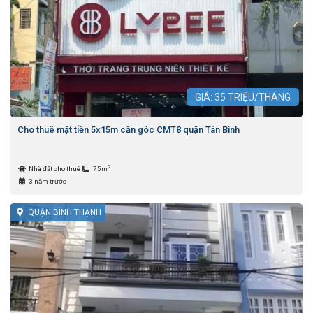
GIÁ:
35
TRIỆU/THÁNG
Cho thuê mặt tiền 5x15m căn góc CMT8 quận Tân Bình
2
Nhà đất cho thuê
75m
3 năm trước
QUẬN BÌNH THẠNH