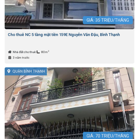
GIÁ:
35
TRIỆU/THÁNG
Cho thuê NC 5 tầng mặt tiền 159E Nguyễn Văn Đậu, Bình Thạnh
2
Nhà đất cho thuê
80m
3 năm trước
QUẬN BÌNH THẠNH
GIÁ:
70
TRIỆU/THÁNG