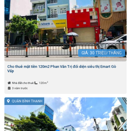
GIÁ:
30
TRIỆU/THÁNG
Cho thuê mặt tiền 120m2 Phan Văn Trị đối diện siêu thị Emart Gò
Vấp
2
Nhà đất cho thuê
120m
3 năm trước
QUẬN BÌNH THẠNH