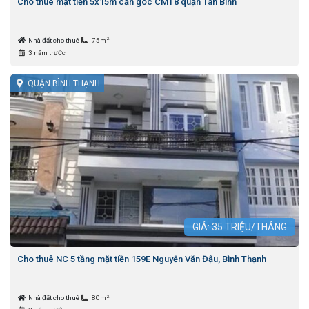
Cho thuê mặt tiền 5x15m căn góc CMT8 quận Tân Bình
2
Nhà đất cho thuê
75m
3 năm trước
QUẬN BÌNH THẠNH
GIÁ:
35
TRIỆU/THÁNG
Cho thuê NC 5 tầng mặt tiền 159E Nguyễn Văn Đậu, Bình Thạnh
2
Nhà đất cho thuê
80m