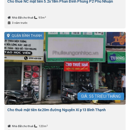
Cho thuê NC mặt tiền 5.2x18m Phan Đình Phùng P2 Phú Nhuận
2
Nhà đất cho thuê
93m
3 năm trước
QUẬN BÌNH THẠNH
GIÁ:
55
TRIỆU/THÁNG
Cho thuê mặt tiền 6x20m đường Nguyễn Xí p13 Bình Thạnh
2
Nhà đất cho thuê
120m