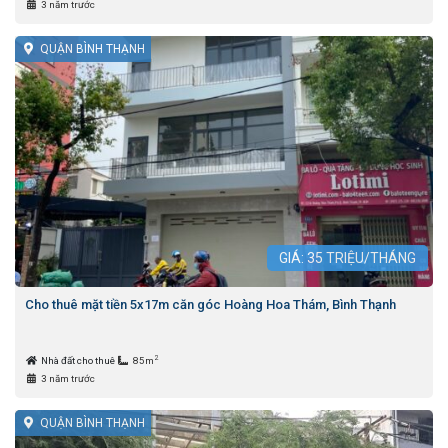
3 năm trước
QUẬN BÌNH THẠNH
GIÁ:
35
TRIỆU/THÁNG
Cho thuê mặt tiền 5x17m căn góc Hoàng Hoa Thám, Bình Thạnh
2
Nhà đất cho thuê
85m
3 năm trước
QUẬN BÌNH THẠNH