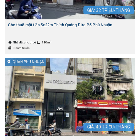
GIÁ:
32
TRIỆU/THÁNG
Cho thuê mặt tiền 5x22m Thích Quảng Đức P5 Phú Nhuận
2
Nhà đất cho thuê
110m
3 năm trước
QUẬN PHÚ NHUẬN
GIÁ:
40
TRIỆU/THÁNG