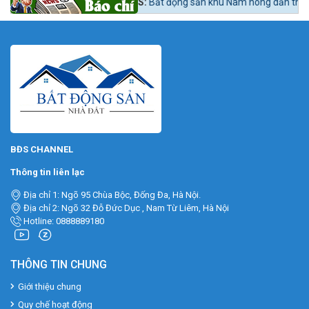
n tức 24h BĐS:
Bất động sản khu Nam nóng dần theo lộ trình lên quận N
BĐS CHANNEL
Thông tin liên lạc
Địa chỉ 1: Ngõ 95 Chùa Bộc, Đống Đa, Hà Nội.
Địa chỉ 2: Ngõ 32 Đỗ Đức Dục , Nam Từ Liêm, Hà Nội
Hotline: 0888889180
THÔNG TIN CHUNG
Giới thiệu chung
Quy chế hoạt động