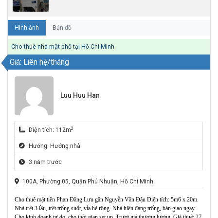
Hình ảnh
Bản đồ
Cho thuê nhà mặt phố tại Hồ Chí Minh
Giá: Liên hệ/tháng
Luu Huu Han
2
Diện tích: 112m
Hướng: Hướng nhà
3 năm trước
100A, Phường 05, Quận Phú Nhuận, Hồ Chí Minh
Cho thuê mặt tiền Phan Đăng Lưu gần Nguyễn Văn Đậu Diện tích: 5m6 x 20m.
Nhà trệt 3 lầu, trệt trống suốt, vỉa hè rộng. Nhà hiện đang trống, bàn giao ngay.
Cho kinh doanh tự do, cho thời gian set up. Trượt giá thương lượng. Giá thuê: 27