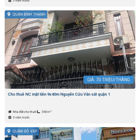
3 năm trước
QUẬN BÌNH THẠNH
GIÁ:
70
TRIỆU/THÁNG
Cho thuê NC mặt tiền 9x40m Nguyễn Cửu Vân sát quận 1
2
Nhà đất cho thuê
360m
3 năm trước
QUẬN GÒ VẤP