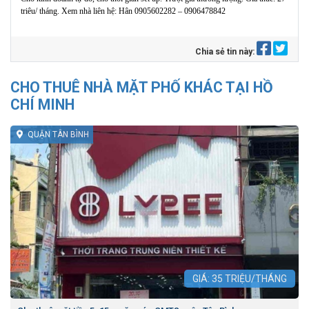
triêu/ tháng. Xem nhà liên hệ: Hân 0905602282 – 0906478842
Chia sẻ tin này:
CHO THUÊ NHÀ MẶT PHỐ KHÁC TẠI HỒ
CHÍ MINH
QUẬN TÂN BÌNH
GIÁ:
35
TRIỆU/THÁNG