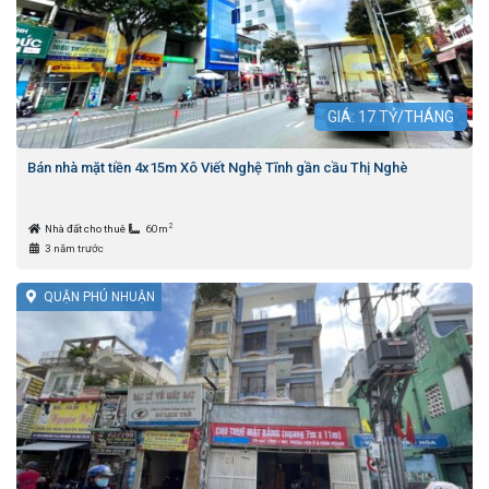
GIÁ:
17
TỶ/THÁNG
Bán nhà mặt tiền 4x15m Xô Viết Nghệ Tĩnh gần cầu Thị Nghè
2
Nhà đất cho thuê
60m
3 năm trước
QUẬN PHÚ NHUẬN