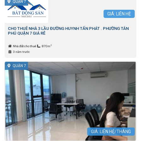
QUẬN 7
GIÁ: LIÊN HỆ
CHO THUÊ NHÀ 3 LẦU ĐƯỜNG HUYNH TẤN PHÁT . PHƯỜNG TÂN
PHÚ QUẬN 7 GIÁ RẺ
2
Nhà đất cho thuê
870m
3 năm trước
QUẬN 7
GIÁ: LIÊN HỆ/THÁNG