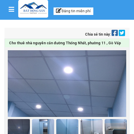
Kênh thông tin, tư vấn
Skip to content
Đăng tin miễn phí
Chia sẻ tin này:
Cho thuê nhà nguyên căn đường Thống Nhất, phường 11 , Gò Vấp