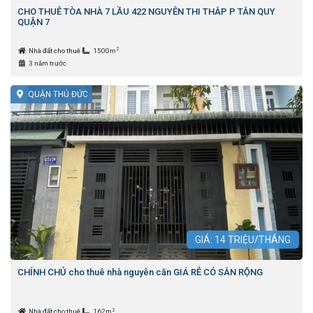
CHO THUÊ TÒA NHÀ 7 LẦU 422 NGUYÊN THI THÂP P TÂN QUY
QUẬN 7
2
Nhà đất cho thuê
1500m
3 năm trước
QUẬN THỦ ĐỨC
GIÁ:
14
TRIỆU/THÁNG
CHÍNH CHỦ cho thuê nhà nguyên căn GIÁ RẺ CÓ SÂN RỘNG
2
Nhà đất cho thuê
162m