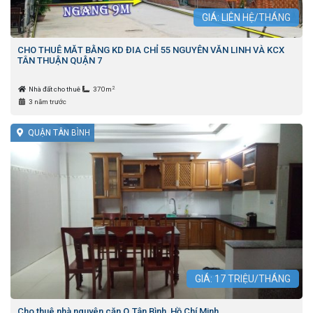
GIÁ: LIÊN HỆ/THÁNG
CHO THUÊ MĂT BẰNG KD ĐIA CHỈ 55 NGUYÊN VĂN LINH VÀ KCX
TÂN THUẬN QUẬN 7
2
Nhà đất cho thuê
370m
3 năm trước
QUẬN TÂN BÌNH
GIÁ:
17
TRIỆU/THÁNG
Cho thuê nhà nguyên căn Q.Tân Bình, Hồ Chí Minh