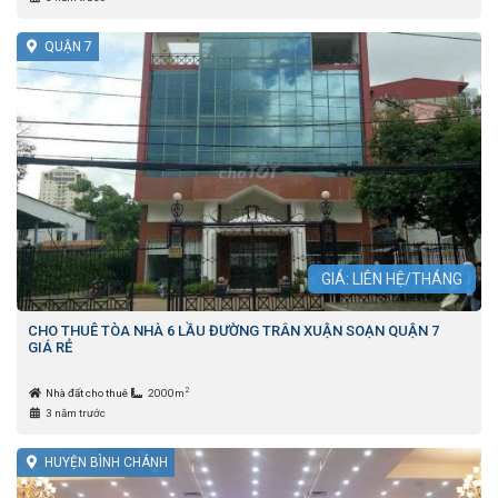
QUẬN 7
GIÁ: LIÊN HỆ/THÁNG
CHO THUÊ TÒA NHÀ 6 LẦU ĐƯỜNG TRÂN XUẬN SOẠN QUẬN 7
GIÁ RẺ
2
Nhà đất cho thuê
2000m
3 năm trước
HUYỆN BÌNH CHÁNH