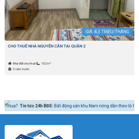
GIÁ:
8,5
TRIỆU/THÁNG
CHO THUÊ NHÀ NGUYÊN CĂN TẠI QUẬN 2
2
Nhà đất cho thuê
102m
3 năm trước
c 24h BĐS:
Bất động sản khu Nam nóng dần theo lộ trình lên quận Nhà Bè