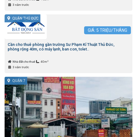
3 năm trước
QUẬN THỦ ĐỨC
GIÁ:
5
TRIỆU/THÁNG
Cần cho thuê phòng gần trường Sư Phạm Kỉ Thuật Thủ Đức,
phòng rộng 40m, có máy lạnh, ban con, tolet..
2
Nhà đất cho thuê
40m
3 năm trước
QUẬN 7