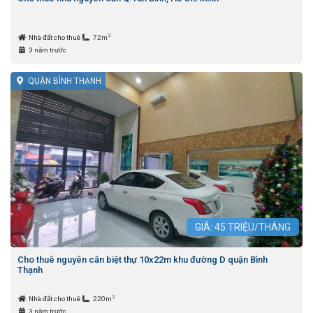
2
Nhà đất cho thuê
72m
3 năm trước
QUẬN BÌNH THẠNH
GIÁ:
45
TRIỆU/THÁNG
Cho thuê nguyên căn biệt thự 10x22m khu đường D quận Bình
Thạnh
2
Nhà đất cho thuê
220m
3 năm trước