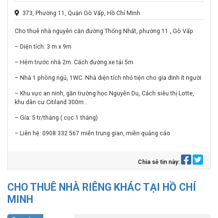
373, Phường 11, Quận Gò Vấp, Hồ Chí Minh
Cho thuê nhà nguyên căn đường Thống Nhất, phường 11 , Gò Vấp
– Diện tích: 3 m x 9m
– Hẻm trước nhà 2m. Cách đường xe tải 5m
– Nhà 1 phòng ngủ, 1WC. Nhà diện tích nhỏ tiện cho gia đinh ít người
– Khu vực an ninh, gần trường học Nguyễn Du, Cách siêu thị Lotte,
khu dân cư Citiland 300m…
– Gía: 5 tr/tháng ( cọc 1 tháng)
– Liên hệ: 0908 332 567 miễn trung gian, miễn quảng cáo
Chia sẻ tin này:
CHO THUÊ NHÀ RIÊNG KHÁC TẠI HỒ CHÍ
MINH