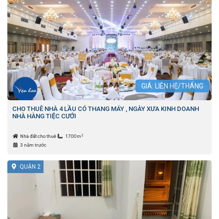
GIÁ: LIÊN HỆ/THÁNG
CHO THUÊ NHÀ 4 LẦU CÓ THANG MÁY , NGÀY XƯA KINH DOANH
NHÀ HÀNG TIỆC CƯỚI
2
Nhà đất cho thuê
1700m
3 năm trước
QUẬN 2