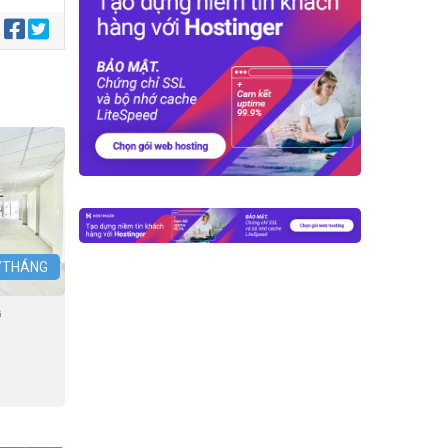
:
Ệ/THÁNG
G