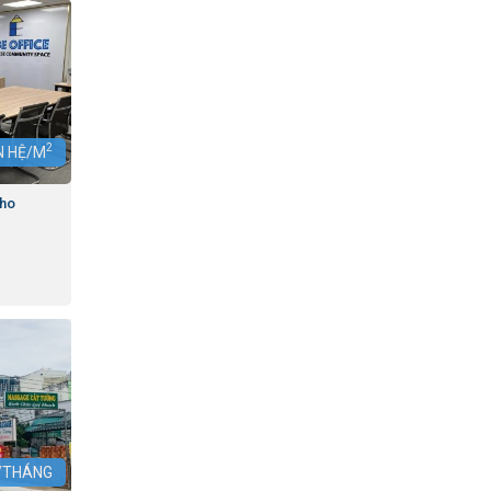
2
ÊN HỆ/M
Cho
Ệ/THÁNG