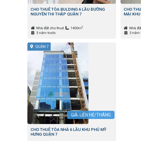
CHO THUÊ TÒA BULDING 6 LẦU ĐƯỜNG
CHO THU
NGUYÊN THI THẬP QUẬN 7
MẠI KHU
2
Nhà đất cho thuê
1400m
Nhà đấ
3 năm trước
3 năm 
QUẬN 7
GIÁ: LIÊN HỆ/THÁNG
CHO THUÊ TÒA NHÀ 6 LẦU KHU PHÚ MỸ
HƯNG QUẬN 7