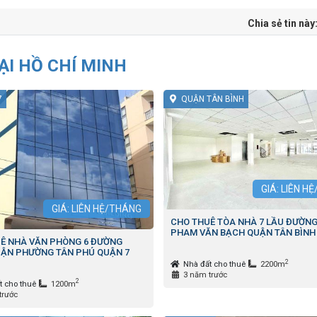
Chia sẻ tin này
I HỒ CHÍ MINH
7
QUẬN TÂN BÌNH
GIÁ: LIÊN H
GIÁ: LIÊN HỆ/THÁNG
CHO THUÊ TÒA NHÀ 7 LẦU ĐƯỜN
PHAM VĂN BẠCH QUẬN TÂN BÌNH
Ê NHÀ VĂN PHÒNG 6 ĐƯỜNG
ẬN PHƯỜNG TÂN PHÚ QUẬN 7
2
Nhà đất cho thuê
2200m
3 năm trước
2
t cho thuê
1200m
trước