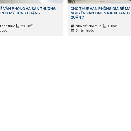
Ê VĂN PHÒNG VÀ SÀN THƯƠNG
CHO THUÊ VĂN PHÒNG GIÁ RẺ MĂ
 PHÚ MỸ HƯNG QUẬN 7
NGUYỄN VĂN LINH VÀ KCX TÂN T
QUẬN 7
2
2
t cho thuê
2000m
Nhà đất cho thuê
100m
trước
3 năm trước