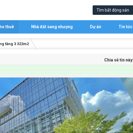
ho thuê
Nhà đất sang nhượng
Dự án
Tin tức
ng tầng 3 322m2
Chia sẻ tin này