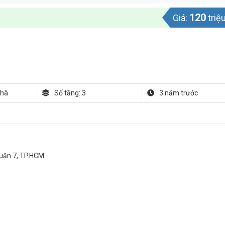
120
Giá:
triệ
nhà
Số tầng: 3
3 năm trước
Quận 7, TP.HCM