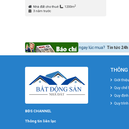
2
Nhà đất cho thuê
1200m
3 năm trước
t động sản lời ngay lúc mua?
Tin tức 24h BĐS:
Bất động sản khu Nam n
THÔNG 
Giới thiệ
Quy chế 
Quy định
Quy trình
BĐS CHANNEL
Thông tin liên lạc