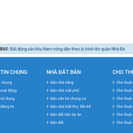
óng dần theo lộ trình lên quận Nhà Bè.
TIN CHUNG
NHÀ ĐẤT BÁN
CHO TH
u chung
Bán nhà riêng
Cho thuê 
hoạt động
Bán nhà mặt phố
Cho thuê
 sử dụng
Bán căn hộ chung cư
Cho thuê 
 đăng tin
Bán nhà biệt thự, liền kề
Cho thuê 
Bán đất nền dự án
Cho thuê 
Bán đất
Cho thuê