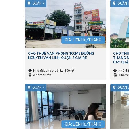
QUẬN 7
QUẬN 
GIÁ: LIÊN HỆ/THÁNG
CHO THUÊ VAN PHONG 100M2 ĐƯỜNG
CHO THU
NGUYÊN VĂN LINH QUẬN 7 GIÁ RẺ
THANG M
BAY QUẬ
2
Nhà đất cho thuê
100m
Nhà đấ
3 năm trước
3 năm 
QUẬN 7
QUẬN 
GIÁ: LIÊN HỆ/THÁNG