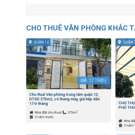
CHO THUÊ VĂN PHÒNG KHÁC TẠ
QUẬN 12
QUẬN 
GIÁ:
17
TRIỆU
Cho thuê Văn phòng trung tâm quận 12,
DTSD 375m2, có thang máy, giá hấp dẫn
CHO THU
17 tr tháng
PHÚ THU
2
Nhà đất cho thuê
375m
3 năm trước
Nhà đấ
3 năm 