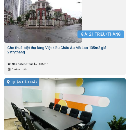
GIÁ:
21
TRIỆU/THÁNG
Cho thuê biệt thự làng Việt kiều Châu Âu Mỗ Lao 135m2 giá
21tr/tháng
2
Nhà đất cho thuê
135m
3 năm trước
QUẬN CẦU GIẤY