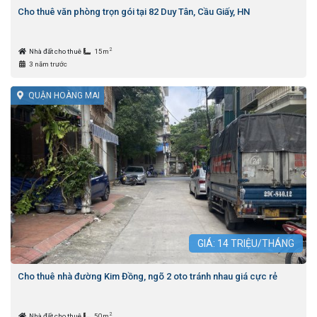
Cho thuê văn phòng trọn gói tại 82 Duy Tân, Cầu Giấy, HN
2
Nhà đất cho thuê
15m
3 năm trước
QUẬN HOÀNG MAI
GIÁ:
14
TRIỆU/THÁNG
Cho thuê nhà đường Kim Đồng, ngõ 2 oto tránh nhau giá cực rẻ
2
Nhà đất cho thuê
50m