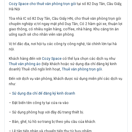
Cozy Space cho thuê văn phòng trọn gói
tại số 82 Duy Tân, Cầu Giấy,
Hà Nội
Tòa nhà IC số 82 Duy Tân, Cầu Giấy HN, cho thuê văn phòng trọn gói
chuyên nghiệp vị trí ngay mặt phố Duy Tân, Có 2 hầm gửi xe, thuận lợi
giao thông, có nhiều ngân hàng, coffee, nhà hàng. Khu căng tin ăn
uống sạch sẽ cho nhân viên văn phòng.
Vị trí đắc địa, nơi hội tụ các công ty công nghệ, tài chính lớn tại hà
nội.
Khách hàng đến với
Cozy Space
có thể lựa chọn các dịch vụ như
Thuê văn phòng ảo
(tiếp khách hoặc sử dụng địa chỉ đăng ký kinh
doanh) Thuê chỗ ngồi linh hoạt,
Thuê văn phòng trọn gói
.
Đến với dịch vụ văn phòng, khách được sử dụng miễn phí các dịch vụ
như:
–
Sử dụng địa chỉ để đăng ký kinh doanh
– Đặt biển tên công ty tại cửa ra vào
– Sử dụng phòng họp với đầy đủ trang thiết bị.
– Bàn, ghế, tủ hồ sơ trang bị theo yêu cầu của khách.
– Lễ tân tiếp nhận và chuyển tiếp thư từ bưu phẩm.