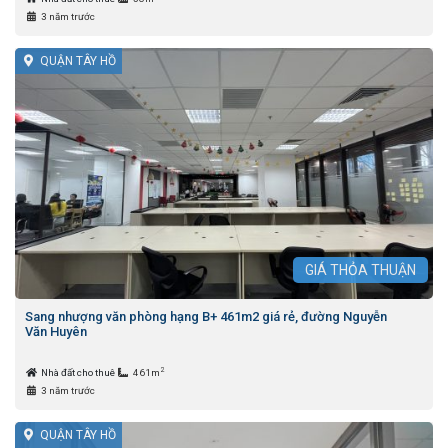
3 năm trước
QUẬN TÂY HỒ
GIÁ
THỎA THUẬN
Sang nhượng văn phòng hạng B+ 461m2 giá rẻ, đường Nguyễn
Văn Huyên
2
Nhà đất cho thuê
461m
3 năm trước
QUẬN TÂY HỒ