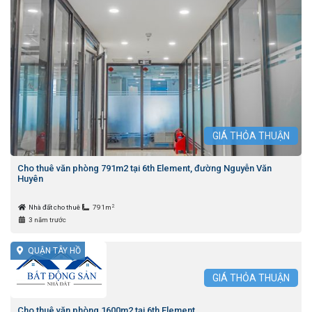
GIÁ
THỎA THUẬN
Cho thuê văn phòng 791m2 tại 6th Element, đường Nguyễn Văn
Huyên
2
Nhà đất cho thuê
791m
3 năm trước
QUẬN TÂY HỒ
GIÁ
THỎA THUẬN
Cho thuê văn phòng 1600m2 tại 6th Element