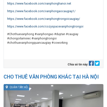
https://www.facebook.com/vanphonghanoi.net
https://www.facebook.com/vanphongaocaugiay1/
https://www.facebook.com/vanphongtrongoicaugiay/
https://www.facebook.com/cozyspacevanphongtrongoi
#Chothuevanphong #vanphongao #duytan #caugiay
#chongoilamviec #vanphongtrongoi
#chothuevanphongquancaugiay #coworking
Chia sẻ tin này:
CHO THUÊ VĂN PHÒNG KHÁC TẠI HÀ NỘI
QUẬN TÂY HỒ