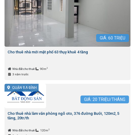
GIÁ:
60
TRIỆU
Cho thuê nhà mới mặt phố 63 thụy khuê 4 tầng
2
Nhà đất cho thuê
90m
3 năm trước
QUẬN BA ĐÌNH
GIÁ:
20
TRIỆU/THÁNG
Cho thuê nhà làm văn phòng ngõ oto, 376 đường Bưởi, 120m2, 5
tầng, 20tr/th
2
Nhà đất cho thuê
120m