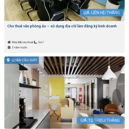
GIÁ: LIÊN HỆ/THÁNG
Cho thuê văn phòng ảo – sử dụng địa chỉ làm đăng ký kinh doanh
2
Nhà đất cho thuê
5m
3 năm trước
QUẬN CẦU GIẤY
GIÁ:
12
TRIỆU/THÁNG