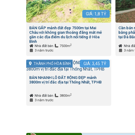
GIÁ:
1,8
TỶ
BÁN GẤP mảnh đất đẹp 7500m tại Mai
Cần bán 
Châu với không gian thoáng đãng mát mẻ
bằng phă
gần các địa điểm du lịch nổi tiếng ở Hòa
tại Đà Bắ
Bình
2
Nhà đất bán
7500m
Nhà đấ
3 năm trước
3 năm 
GIÁ:
3,45
TỶ
THÀNH PHỐ HÒA BÌNH
BÁN NHANH LÔ ĐẤT RỘNG ĐẸP mảnh
3800m vị trí đắc địa tại Thống Nhất, TPHB
2
Nhà đất bán
3800m
3 năm trước