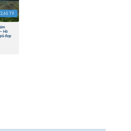
:
2,65
TỶ
bám
 – Hồ
á đẹp