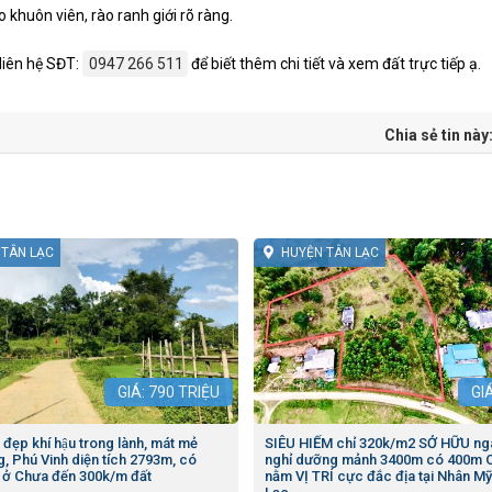
o khuôn viên, rào ranh giới rõ ràng.
liên hệ SĐT:
0947 266 511
để biết thêm chi tiết và xem đất trực tiếp ạ.
Chia sẻ tin này
 TÂN LẠC
HUYỆN TÂN LẠC
GIÁ:
790
TRIỆU
GI
p khí hậu trong lành, mát mẻ
SIÊU HIẾM chỉ 320k/m2 SỞ HỮU n
, Phú Vinh diện tích 2793m, có
nghỉ dưỡng mảnh 3400m có 400m
 ở Chưa đến 300k/m đất
nằm VỊ TRÍ cực đắc địa tại Nhân My