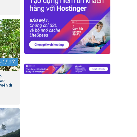
Á:
1,9
TỶ
o
cao
 viên di