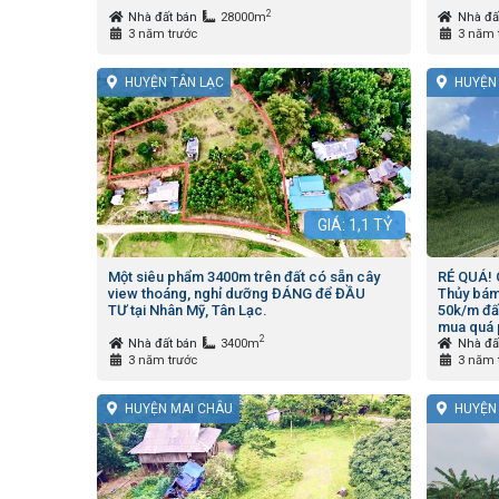
2
Nhà đất bán
28000m
Nhà đấ
3 năm trước
3 năm 
HUYỆN TÂN LẠC
HUYỆN
GIÁ:
1,1
TỶ
Một siêu phẩm 3400m trên đất có sẵn cây
RẺ QUÁ!
view thoáng, nghỉ dưỡng ĐÁNG để ĐẦU
Thủy bá
TƯ tại Nhân Mỹ, Tân Lạc.
50k/m đất
mua quá p
2
Nhà đất bán
3400m
Nhà đấ
3 năm trước
3 năm 
HUYỆN MAI CHÂU
HUYỆN