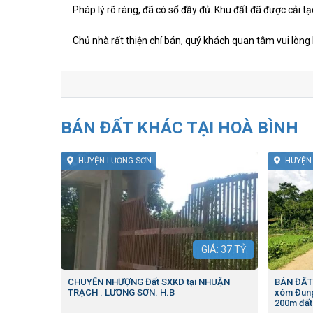
Pháp lý rõ ràng, đã có sổ đầy đủ. Khu đất đã được cải tạ
Chủ nhà rất thiện chí bán, quý khách quan tâm vui lòng 
BÁN ĐẤT KHÁC TẠI HOÀ BÌNH
HUYỆN LƯƠNG SƠN
HUYỆN
GIÁ:
37
TỶ
CHUYỂN NHƯỢNG Đất SXKD tại NHUẬN
BÁN ĐẤT đẹ
TRẠCH . LƯƠNG SƠN. H.B
xóm Đung
200m đất