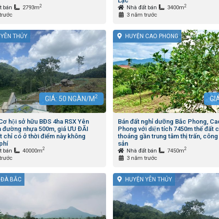
Lạc
2
2
t bán
2793m
Nhà đất bán
3400m
trước
3 năm trước
 YÊN THỦY
HUYỆN CAO PHONG
2
GIÁ:
50
NGÀN/M
GI
 Cơ hội sở hữu BĐS 4ha RSX Yên
Bán đất nghỉ dưỡng Bắc Phong, Ca
m đường nhựa 500m, giá ƯU ĐÃI
Phong với diện tích 7450m thế đất 
 chỉ có ở thời điểm này không
thoáng gần trung tâm thị trấn, công
hí
sản
2
2
t bán
40000m
Nhà đất bán
7450m
trước
3 năm trước
 ĐÀ BẮC
HUYỆN YÊN THỦY