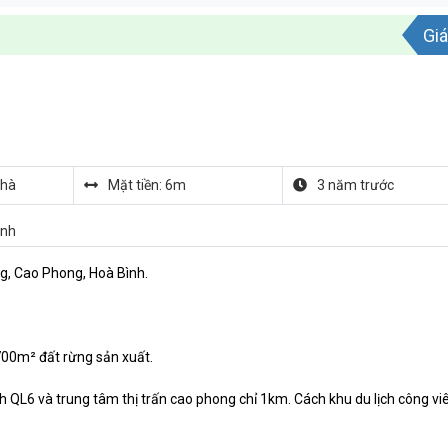
Giá
nhà
Mặt tiền: 6m
3 năm trước
ình
g, Cao Phong, Hoà Bình.
700m² đất rừng sản xuất.
QL6 và trung tâm thị trấn cao phong chỉ 1km. Cách khu du lịch công viê