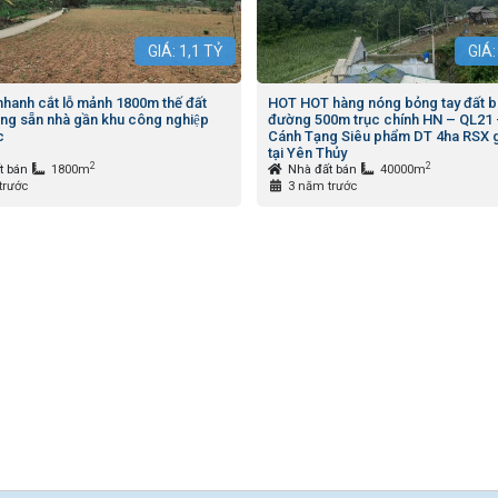
GIÁ:
1,1
TỶ
GIÁ
nhanh cắt lỗ mảnh 1800m thế đất
HOT HOT hàng nóng bỏng tay đất 
̉ng sẵn nhà gần khu công nghiệp
đường 500m trục chính HN – QL21
c
Cánh Tạng Siêu phẩm DT 4ha RSX gi
tại Yên Thủy
2
2
t bán
1800m
Nhà đất bán
40000m
trước
3 năm trước