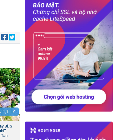
:
Á:
1,1
TỶ
gay BĐS
 ONT
̃ Tân