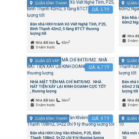
QUẬN BÌNH THẠNH
QUẬN 
GIÁ:
5
TỶ
Bán Nhà
60m2 Nga
Bán nhà HXH tránh Xô Viết Nghệ Tĩnh, P25,
Bình Thạnh 42m2, 5 tầng BTCT thương
lượng tốt
Nhà đấ
3 năm 
2
Nhà đất bán
42m
3 năm trước
QUẬN GÒ VẤP
QUẬN 
GIÁ:
4,7
TỶ
NHÀ MẶT TIỀN MÀ CHỈ 84TR/M2 . NHÀ
Bán nhà H
NÁT TIỆN XÂY LẠI KINH DOANH CỰC TỐT
63m2 2 tầ
, thương lượng
lượng tốt
2
Nhà đất bán
56m
Nhà đấ
3 năm trước
3 năm 
GIÁ:
9
TỶ
QUẬN BÌNH THẠNH
QUẬN 
Bán nhà HXH Ung Văn Khiêm, P25, Bình
Nhà mới 
Thạnh 108m2, 5×22 chỉ 9 tỷ thương lượng
10