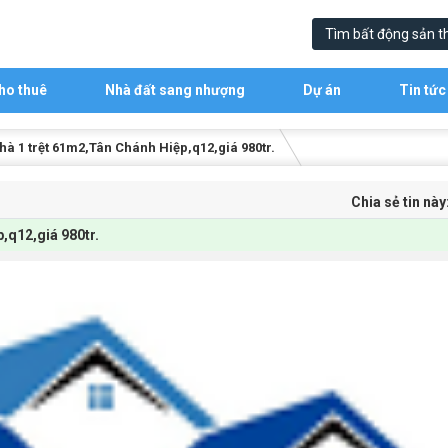
ho thuê
Nhà đất sang nhượng
Dự án
Tin tức
hà 1 trệt 61m2,Tân Chánh Hiệp,q12,giá 980tr.
Chia sẻ tin này
,q12,giá 980tr.