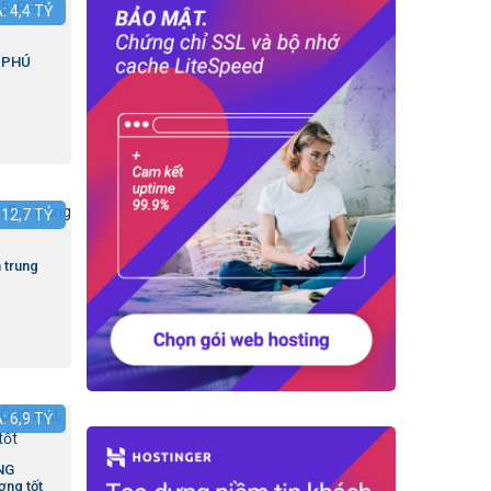
Á:
4,4
TỶ
.PHÚ
:
12,7
TỶ
 trung
Á:
6,9
TỶ
NG
ợng tốt