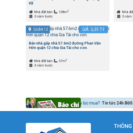
tốt
2
Nhà đất bán
108m
Nhà đấ
3 năm trước
3 năm 
GIÁ:
3,39
TỶ
QUẬN 12
Bán nhà gấp nhà 57.6m2 đường Phan Văn
Hớn quận 12 chia Gia Tài cho con.
2
Nhà đất bán
57m
3 năm trước
để mua bất động sản lời ngay lúc mua?
Tin tức 24h BĐS:
Bất động sản 
THÔNG 