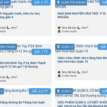
GIÁ:
6
TỶ
GI
GÒ VẤP
QUẬN PHÚ NHUẬN
 41 Nguyễn Oanh, Hẻm Xe Hơi,
NHÀ BÁN NGUYỄN VĂN TRỖI .P15 
ng gần 4
NHUẬN.
2
2
t bán
60m
Nhà đất bán
40m
trước
3 năm trước
GIÁ
BÌNH THẠNH
QUẬN 10
GIÁ:
7
TỶ
Giảm chào 300tr nhà 6 tầng hẻm 8m
tâm Hoà Hảo Quận 10
XH Bùi Đình Túy, P24, Bình Thạnh
ng 5×12.3m giá 7 tỷ thương
2
Nhà đất bán
50m
3 năm trước
2
t bán
63m
trước
GIÁ:
6,9
TỶ
GI
10
QUẬN 3
4 tầng đường Ba Tháng Hai Quận
SIÊU PHẨM QUẬN 3, CÓ MỘT KHÔ
HAI, Herm xe hoi 7M, Gía thương lư