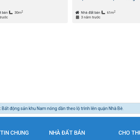
2
2
t bán
30m
Nhà đất bán
61m
trước
3 năm trước
khu Nam nóng dần theo lộ trình lên quận Nhà Bè.
TIN CHUNG
NHÀ ĐẤT BÁN
CHO TH