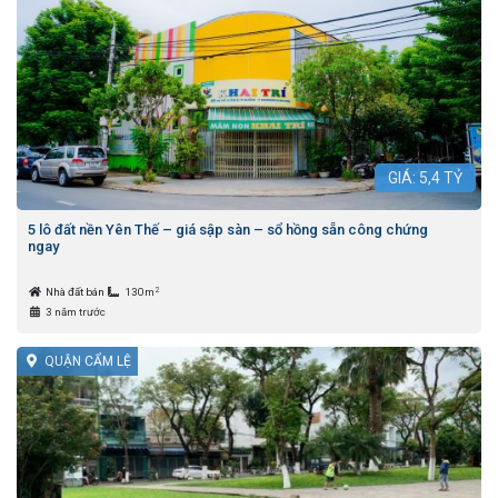
GIÁ:
5,4
TỶ
5 lô đất nền Yên Thế – giá sập sàn – sổ hồng sẵn công chứng
ngay
2
Nhà đất bán
130m
3 năm trước
QUẬN CẨM LỆ