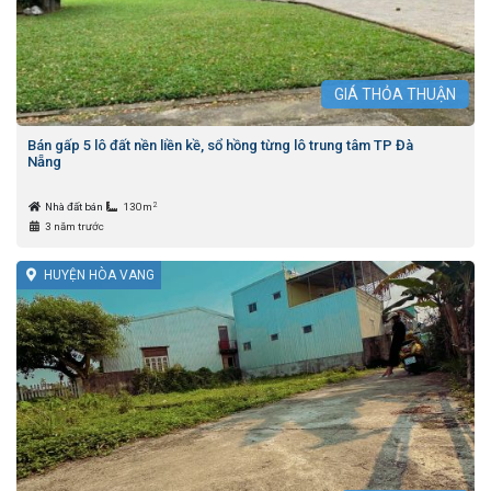
GIÁ
THỎA THUẬN
Bán gấp 5 lô đất nền liền kề, sổ hồng từng lô trung tâm TP Đà
Nẵng
2
Nhà đất bán
130m
3 năm trước
HUYỆN HÒA VANG