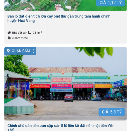
GIÁ:
1,12
TỶ
Bán lô đất diện tích lớn xây biệt thự gần trung tâm hành chính
huyện Hoà Vang
2
Nhà đất bán
241m
3 năm trước
QUẬN CẨM LỆ
GIÁ:
5,8
TỶ
Chính chủ cần tiền bán sập sàn 5 lô liền kề đất nền mặt tiền Yên
Thế