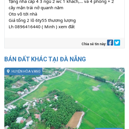
Tặng nhà cấp 4 3 ngủ 2 wc 1 khách,… và 4 phòng + 2
cây mận trái nở quanh năm
Oto vô tới nhà
Giá tổng 2 lô 6ty55 thương lượng
Lh 0896416440 ( Minh ) xem đất
Chia sẻ tin này:
BÁN ĐẤT KHÁC TẠI ĐÀ NẴNG
HUYỆN HÒA VANG