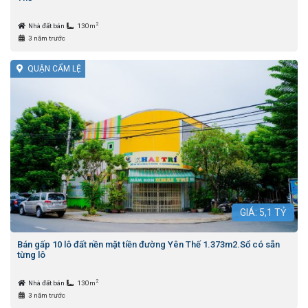
2
Nhà đất bán
130m
3 năm trước
QUẬN CẨM LỆ
GIÁ:
5,1
TỶ
Bán gấp 10 lô đất nền mặt tiền đường Yên Thế 1.373m2.Sổ có sẵn
từng lô
2
Nhà đất bán
130m
3 năm trước