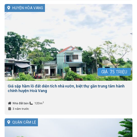
HUYỆN HÒA VANG
GIÁ:
75
TRIỆU
Giá sập hầm lô đất diện tích nhà vườn, biệt thự gần trung tâm hành
chính huyện Hoà Vang
2
Nhà đất bán
120m
3 năm trước
QUẬN CẨM LỆ