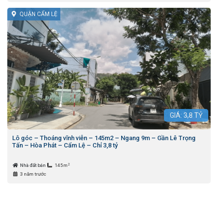
QUẬN CẨM LỆ
GIÁ:
3,8
TỶ
Lô góc – Thoáng vĩnh viễn – 145m2 – Ngang 9m – Gần Lê Trọng
Tấn – Hòa Phát – Cẩm Lệ – Chỉ 3,8 tỷ
2
Nhà đất bán
145m
3 năm trước