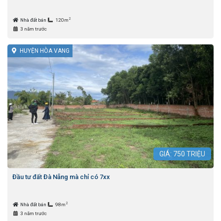
2
Nhà đất bán
120m
3 năm trước
HUYỆN HÒA VANG
GIÁ:
750
TRIỆU
Đầu tư đất Đà Nẵng mà chỉ có 7xx
2
Nhà đất bán
98m
3 năm trước