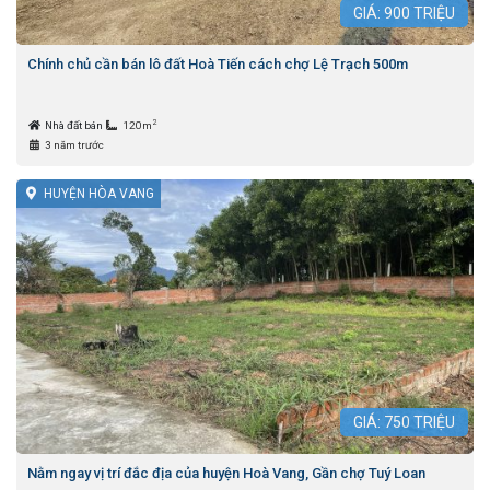
GIÁ:
900
TRIỆU
Chính chủ cần bán lô đất Hoà Tiến cách chợ Lệ Trạch 500m
2
Nhà đất bán
120m
3 năm trước
HUYỆN HÒA VANG
GIÁ:
750
TRIỆU
Nằm ngay vị trí đắc địa của huyện Hoà Vang, Gần chợ Tuý Loan