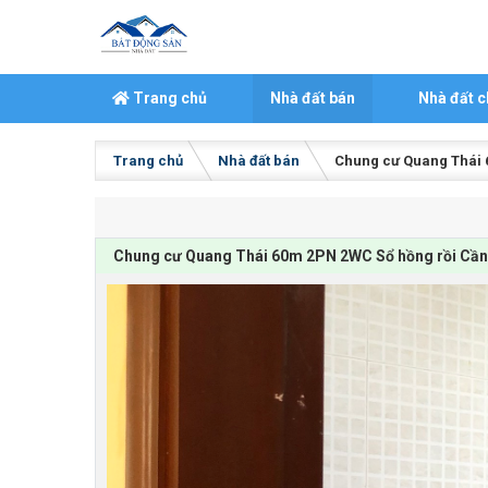
Skip to content
Trang chủ
Nhà đất bán
Nhà đất c
Trang chủ
Nhà đất bán
Chung cư Quang Thái 6
Chung cư Quang Thái 60m 2PN 2WC Sổ hồng rồi Cần b