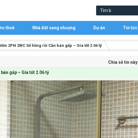
ho thuê
Nhà đất sang nhượng
Dự án
Tin tức
0m 2PN 2WC Sổ hồng rồi Cần bán gấp – Gía tốt 2.06 tỷ
Chia sẻ tin này
án gấp – Gía tốt 2.06 tỷ