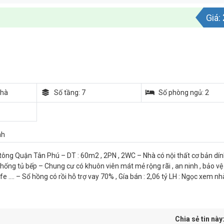
Giá:
nhà
Số tầng: 7
Số phòng ngủ: 2
nh
ông Quận Tân Phú – DT : 60m2 , 2PN , 2WC – Nhà có nội thất cơ bản dí
thống tủ bếp – Chung cư có khuôn viên mát mẻ rộng rãi , an ninh , bảo v
 …. – Sổ hồng có rồi hỗ trợ vay 70% , Gía bán : 2,06 tỷ LH : Ngọc xem nh
Chia sẻ tin này