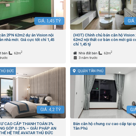
GIÁ:
1,45
TỶ
GIÁ
căn 2PN 62m2 dự án Vision nội
(HOT) Chính chủ bán căn hộ Vision
ản nhà mới. Giá cực tốt chỉ 1,45
62m2 nội thất cơ bàn còn mới giá c
chỉ 1,45 tỷ
2
2
t bán
62m
Nhà đất bán
62m
trước
3 năm trước
THỦ ĐỨC
QUẬN TÂN PHÚ
GIÁ:
4,2
TỶ
GI
Ư CAO CẤP THANH TOÁN 3%
Bán căn hộ chung cư cao cấp tại q
NG GÓP 0.25% – GIẢI PHÁP AN
Tân Phú
THẾ HỆ TRẺ AVATAR THỦ ĐỨC