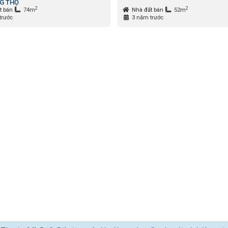
G THỌ
2
2
t bán
74m
Nhà đất bán
52m
trước
3 năm trước