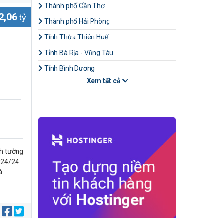
Thành phố Cần Thơ
2,06
tỷ
Thành phố Hải Phòng
Tỉnh Thừa Thiên Huế
Tỉnh Bà Rịa - Vũng Tàu
Tỉnh Bình Dương
Xem tất cả
nh tường
ệ 24/24
à
: