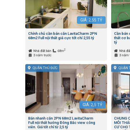
GIÁ:
2,55
TỶ
Chính chủ cần bán căn LavitaCharm 2PN
Cần bán 
68m2 Full nội thất giá cực tốt chỉ 2,55 tỷ
thất cơ b
tỷ
2
Nhà đất bán
68m
Nhà đấ
3 năm trước
3 năm 
QUẬN THỦ ĐỨC
QUẬN 
GIÁ:
2,5
TỶ
Bán nhanh căn 2PN 68m2 LavitaCharm
CHUNG C
Full nội thất hướng Đông Bắc view công
MỖI THÁ
viên. Giá tốt chỉ từ 2,5 tỷ
CƯ CHO 