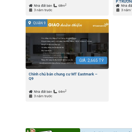
P.TRƯỜN
2
Nhà đất bán
68m
Nhà đấ
3 năm trước
3 năm 
QUẬN 9
GIÁ:
2,665
TỶ
Chính chủ bán chung cư MT Eastmark –
Q9
2
Nhà đất bán
64m
3 năm trước