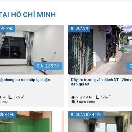
ẠI HỒ CHÍ MINH
TÂN PHÚ
QUẬN 9
GIÁ:
2,85
TỶ
G
hộ chung cư cao cấp tại quận
Dãy trọ trương văn thành DT 120m vị 
đẹp giá tốt
2
2
t bán
52.5m
Nhà đất bán
120m
trước
3 năm trước
BÌNH TÂN
QUẬN BÌNH TÂN