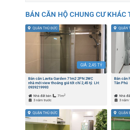
BÁN CĂN HỘ CHUNG CƯ KHÁC T
QUẬN THỦ ĐỨC
QUẬN 
GIÁ:
2,45
TỶ
Bán căn Lavita Garden 71m2 2PN 2WC
Bán căn 
nhà mới view thoáng giá tốt chỉ 2,45 tỷ. LH:
Tân Phú
0939219993
2
Nhà đất bán
71m
Nhà đấ
3 năm trước
3 năm 
QUẬN THỦ ĐỨC
QUẬN 