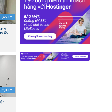
:
1,45
TỶ
 2PN
ực tốt
Á:
2,8
TỶ
uận