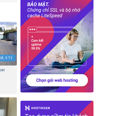
IÁ:
9
TỶ
trí