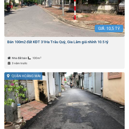
GIÁ:
10,5
TỶ
Bán 100m2 đất KĐT 31Ha Trâu Quỳ, Gia Lâm giá nhỉnh 10.5 tỷ
2
Nhà đất bán
100m
3 năm trước
QUẬN HOÀNG MAI