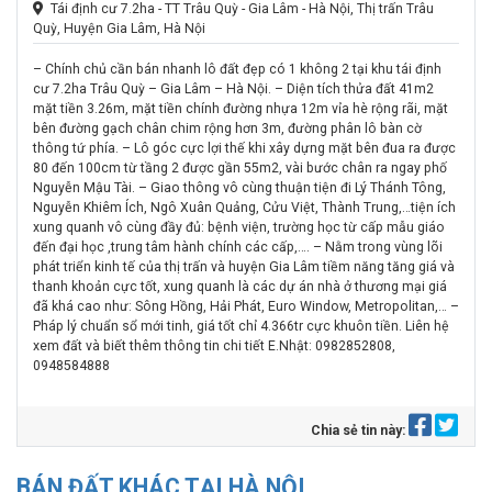
Tái định cư 7.2ha - TT Trâu Quỳ - Gia Lâm - Hà Nội, Thị trấn Trâu
Quỳ, Huyện Gia Lâm, Hà Nội
– Chính chủ cần bán nhanh lô đất đẹp có 1 không 2 tại khu tái định
cư 7.2ha Trâu Quỳ – Gia Lâm – Hà Nội. – Diện tích thửa đất 41m2
mặt tiền 3.26m, mặt tiền chính đường nhựa 12m vỉa hè rộng rãi, mặt
bên đường gạch chân chim rộng hơn 3m, đường phân lô bàn cờ
thông tứ phía. – Lô góc cực lợi thế khi xây dựng mặt bên đua ra được
80 đến 100cm từ tầng 2 được gần 55m2, vài bước chân ra ngay phố
Nguyễn Mậu Tài. – Giao thông vô cùng thuận tiện đi Lý Thánh Tông,
Nguyễn Khiêm Ích, Ngô Xuân Quảng, Cửu Việt, Thành Trung,…tiện ích
xung quanh vô cùng đầy đủ: bệnh viện, trường học từ cấp mẫu giáo
đến đại học ,trung tâm hành chính các cấp,…. – Nằm trong vùng lõi
phát triển kinh tế của thị trấn và huyện Gia Lâm tiềm năng tăng giá và
thanh khoản cực tốt, xung quanh là các dự án nhà ở thương mại giá
đã khá cao như: Sông Hồng, Hải Phát, Euro Window, Metropolitan,… –
Pháp lý chuẩn sổ mới tinh, giá tốt chỉ 4.366tr cực khuôn tiền. Liên hệ
xem đất và biết thêm thông tin chi tiết E.Nhật: 0982852808,
0948584888
Chia sẻ tin này:
BÁN ĐẤT KHÁC TẠI HÀ NỘI