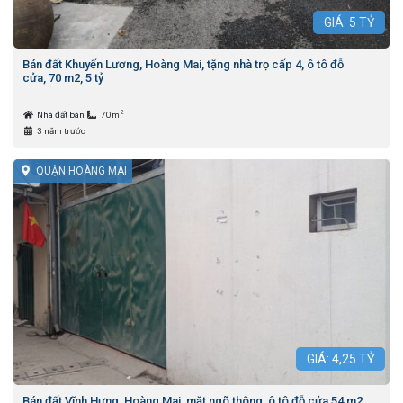
GIÁ:
5
TỶ
Bán đất Khuyến Lương, Hoàng Mai, tặng nhà trọ cấp 4, ô tô đỗ
cửa, 70 m2, 5 tỷ
2
Nhà đất bán
70m
3 năm trước
QUẬN HOÀNG MAI
GIÁ:
4,25
TỶ
Bán đất Vĩnh Hưng, Hoàng Mai, mặt ngõ thông, ô tô đỗ cửa 54 m2,