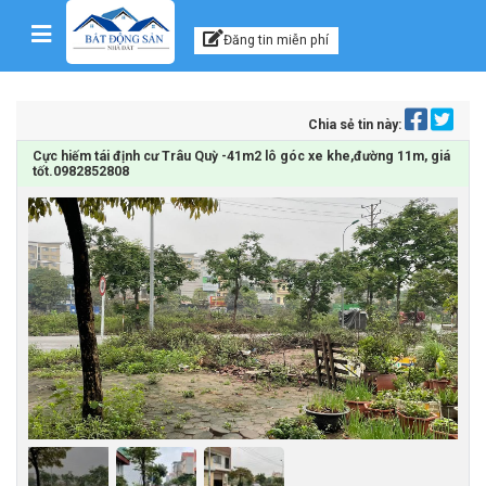
Kênh thông tin, tư vấn
Skip to content
Đăng tin miễn phí
Chia sẻ tin này:
Cực hiếm tái định cư Trâu Quỳ -41m2 lô góc xe khe,đường 11m, giá
tốt.0982852808