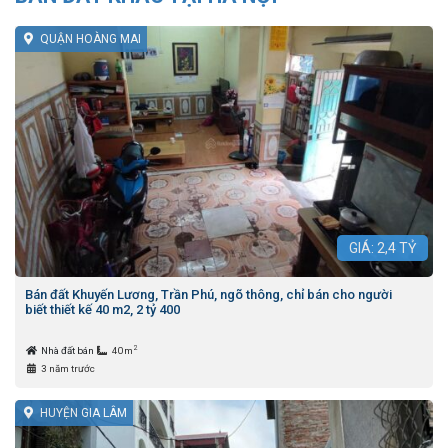
QUẬN HOÀNG MAI
GIÁ:
2,4
TỶ
Bán đất Khuyến Lương, Trần Phú, ngõ thông, chỉ bán cho người
biết thiết kế 40 m2, 2 tỷ 400
2
Nhà đất bán
40m
3 năm trước
HUYỆN GIA LÂM