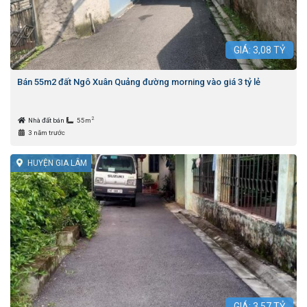
GIÁ:
3,08
TỶ
Bán 55m2 đất Ngô Xuân Quảng đường morning vào giá 3 tỷ lẻ
2
Nhà đất bán
55m
3 năm trước
HUYỆN GIA LÂM
GIÁ:
3,57
TỶ