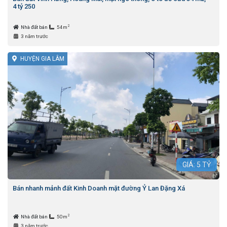
4 tỷ 250
2
Nhà đất bán
54m
3 năm trước
HUYỆN GIA LÂM
GIÁ:
5
TỶ
Bán nhanh mảnh đất Kinh Doanh mặt đường Ỷ Lan Đặng Xá
2
Nhà đất bán
50m
3 năm trước