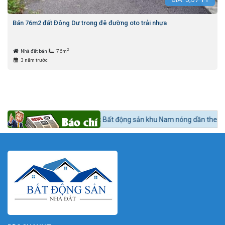
Bán 76m2 đất Đông Dư trong đê đường oto trải nhựa
2
Nhà đất bán
76m
3 năm trước
n tức 24h BĐS:
Bất động sản khu Nam nóng dần theo lộ trình lên quận N