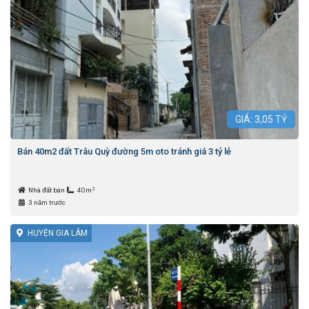
GIÁ:
3,05
TỶ
Bán 40m2 đất Trâu Quỳ đường 5m oto tránh giá 3 tỷ lẻ
2
Nhà đất bán
40m
3 năm trước
HUYỆN GIA LÂM