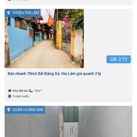
HUYỆN GIA LÂM
GIÁ:
2
TỶ
Bán nhanh 70m2 đất Đặng Xá, Gia Lâm giá quanh 2 tỷ
2
Nhà đất bán
70m
3 năm trước
QUẬN HOÀNG MAI