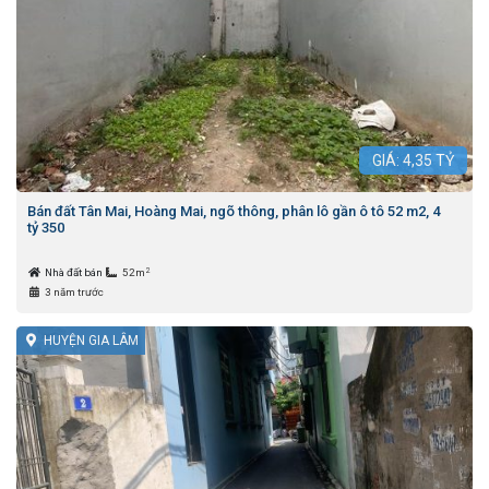
GIÁ:
4,35
TỶ
Bán đất Tân Mai, Hoàng Mai, ngõ thông, phân lô gần ô tô 52 m2, 4
tỷ 350
2
Nhà đất bán
52m
3 năm trước
HUYỆN GIA LÂM