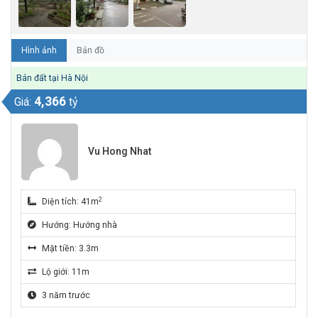
Hình ảnh
Bản đồ
Bán đất tại Hà Nội
4,366
Giá:
tỷ
Vu Hong Nhat
2
Diện tích: 41m
Hướng: Hướng nhà
Mặt tiền: 3.3m
Lộ giới: 11m
3 năm trước