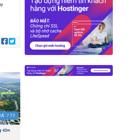
ày
:
IÁ:
7
TỶ
g 42m