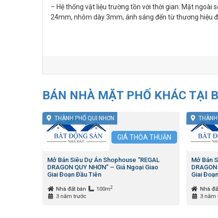
– Hệ thống vật liệu trường tồn với thời gian: Mặt ngoài 
24mm, nhôm dày 3mm, ánh sáng đến từ thương hiệu đè
BÁN NHÀ MẶT PHỐ KHÁC TẠI B
THÀNH PHỐ QUI NHƠN
THÀNH
GIÁ
THỎA THUẬN
Mở Bán Siêu Dự Án Shophouse “REGAL
Mở Bán S
DRAGON QUY NHƠN” – Giá Ngoại Giao
DRAGON 
Giai Đoạn Đầu Tiên
Giai Đoạ
2
Nhà đất bán
100m
Nhà đấ
3 năm trước
3 năm 