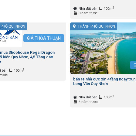
2
Nhà đất bán
100m
3 năm trước
 PHỐ QUI NHƠN
THÀNH PHỐ QUI NHƠN
GIÁ
THỎA THUẬN
tỷ mua Shophouse Regal Dragon
ố biển Quy Nhơn, 4,5 Tầng cao
o
G
2
t bán
100m
trước
bán re nhà cực xịn 4 tầng ngay tru
Long Vân Quy Nhơn
2
Nhà đất bán
100m
4 năm trước