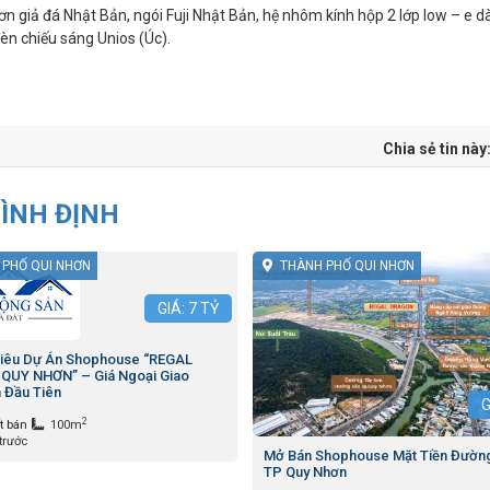
sơn giả đá Nhật Bản, ngói Fuji Nhật Bản, hệ nhôm kính hộp 2 lớp low – e d
n chiếu sáng Unios (Úc).
Chia sẻ tin này
ÌNH ĐỊNH
 PHỐ QUI NHƠN
THÀNH PHỐ QUI NHƠN
GIÁ:
7
TỶ
iêu Dự Án Shophouse “REGAL
QUY NHƠN” – Giá Ngoại Giao
n Đầu Tiên
G
2
t bán
100m
trước
Mở Bán Shophouse Mặt Tiền Đườn
TP Quy Nhơn