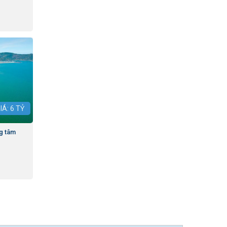
IÁ:
6
TỶ
ng tâm