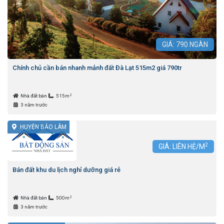
GIÁ:
790
NGÀN
Chính chủ cần bán nhanh mảnh đất Đà Lạt 515m2 giá 790tr
2
Nhà đất bán
515m
3 năm trước
HUYỆN BẢO LÂM
2
GIÁ: LIÊN HỆ/M
Bán đất khu du lịch nghỉ dưỡng giá rẻ
2
Nhà đất bán
500m
3 năm trước