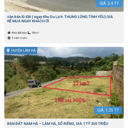
GIÁ:
5,4
TỶ
cần bán lô đất ( ngay Khu Du Lịch :THUNG LŨNG TÌNH YÊU) GIÁ
RẺ MUA NGAY KHÁCH ƠI
2
Nhà đất bán
98m
3 năm trước
HUYỆN LÂM HÀ
GIÁ:
1,35
TỶ
BÁN ĐẤT NAM HÀ – LÂM HÀ, SỔ RIÊNG, GIÁ 1 TỶ 350 TRIỆU