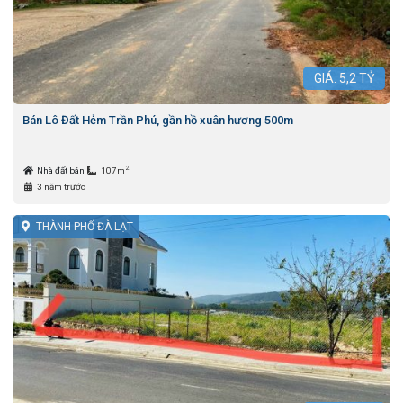
GIÁ:
5,2
TỶ
Bán Lô Đất Hẻm Trần Phú, gần hồ xuân hương 500m
2
Nhà đất bán
107m
3 năm trước
THÀNH PHỐ ĐÀ LẠT