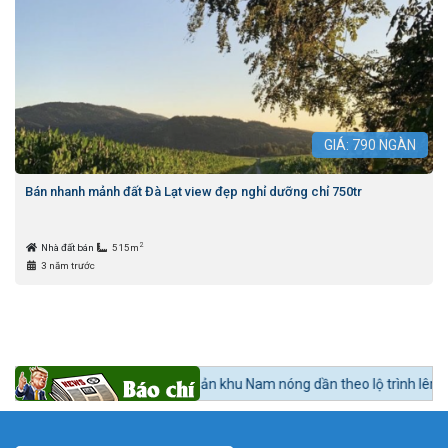
GIÁ:
790
NGÀN
Bán nhanh mảnh đất Đà Lạt view đẹp nghỉ dưỡng chỉ 750tr
2
Nhà đất bán
515m
3 năm trước
BĐS:
Bất động sản khu Nam nóng dần theo lộ trình lên quận Nhà Bè.