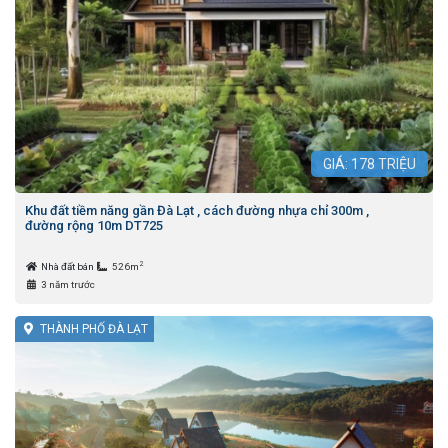
GIÁ:
178
TRIỆU
Khu đất tiềm năng gần Đà Lạt , cách đường nhựa chỉ 300m ,
đường rộng 10m DT725
2
Nhà đất bán
526m
3 năm trước
THÀNH PHỐ ĐÀ LẠT