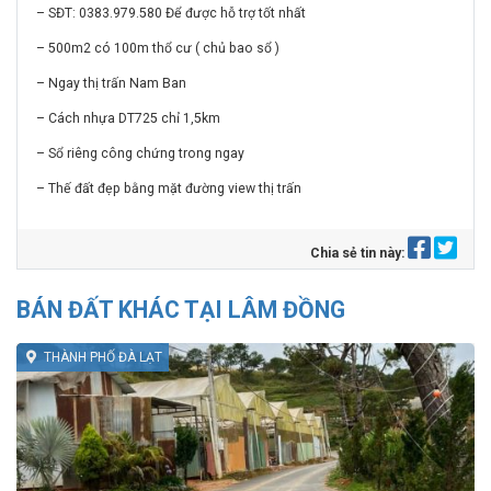
– SĐT: 0383.979.580 Để được hỗ trợ tốt nhất
– 500m2 có 100m thổ cư ( chủ bao sổ )
– Ngay thị trấn Nam Ban
– Cách nhựa DT725 chỉ 1,5km
– Sổ riêng công chứng trong ngay
– Thế đất đẹp bằng mặt đường view thị trấn
Chia sẻ tin này:
BÁN ĐẤT KHÁC TẠI LÂM ĐỒNG
THÀNH PHỐ ĐÀ LẠT