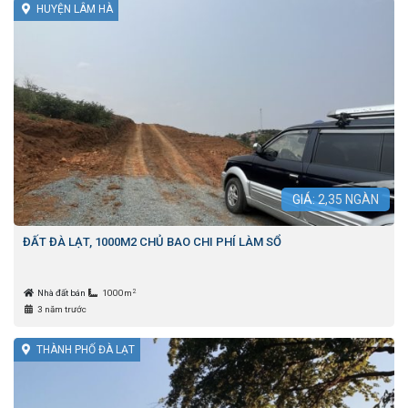
HUYỆN LÂM HÀ
GIÁ:
2,35
NGÀN
ĐẤT ĐÀ LẠT, 1000M2 CHỦ BAO CHI PHÍ LÀM SỔ
2
Nhà đất bán
1000m
3 năm trước
THÀNH PHỐ ĐÀ LẠT