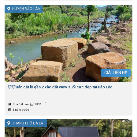
HUYỆN BẢO LÂM
GIÁ: LIÊN HỆ
💥💥Bán cắt lỗ gần 2 xào đất view suối cực đẹp tại Bảo Lộc.
2
Nhà đất bán
1834m
3 năm trước
THÀNH PHỐ ĐÀ LẠT