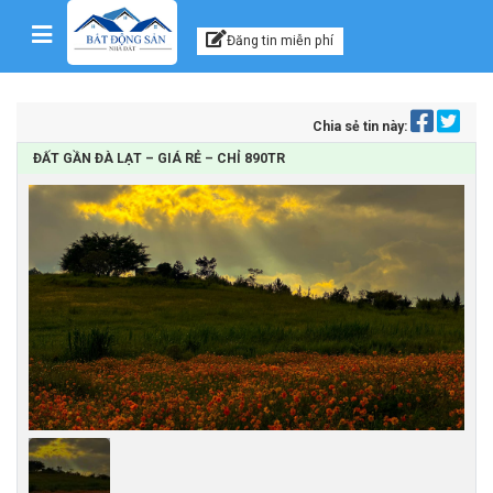
Kênh thông tin, tư vấn
Skip to content
Đăng tin miễn phí
Chia sẻ tin này:
ĐẤT GẦN ĐÀ LẠT – GIÁ RẺ – CHỈ 890TR