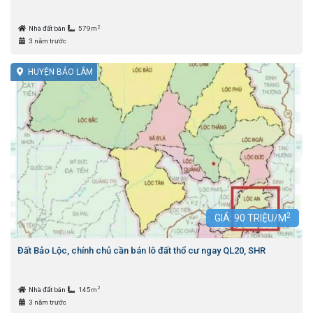
2
Nhà đất bán
579m
3 năm trước
HUYỆN BẢO LÂM
2
GIÁ:
90
TRIỆU/M
Đất Bảo Lộc, chính chủ cần bán lô đất thổ cư ngay QL20, SHR
2
Nhà đất bán
145m
3 năm trước