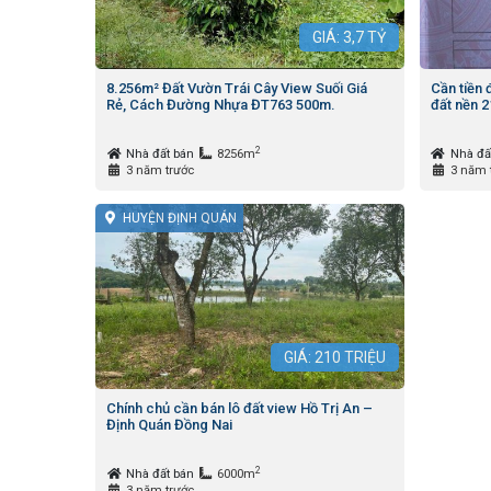
GIÁ:
3,7
TỶ
8.256m² Đất Vườn Trái Cây View Suối Giá
Cần tiền 
Rẻ, Cách Đường Nhựa ĐT763 500m.
đất nền 
2
Nhà đất bán
8256m
Nhà đấ
3 năm trước
3 năm 
HUYỆN ĐỊNH QUÁN
GIÁ:
210
TRIỆU
Chính chủ cần bán lô đất view Hồ Trị An –
Định Quán Đồng Nai
2
Nhà đất bán
6000m
3 năm trước