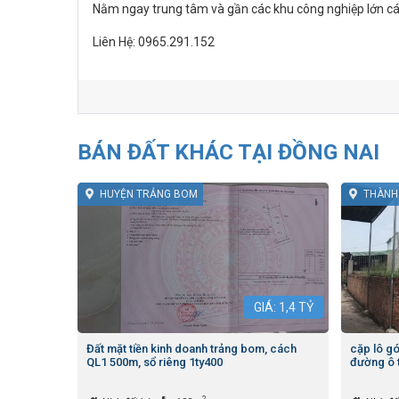
Nằm ngay trung tâm và gần các khu công nghiệp lớn các
Liên Hệ: 0965.291.152
BÁN ĐẤT KHÁC TẠI ĐỒNG NAI
HUYỆN TRẢNG BOM
THÀNH
GIÁ:
1,4
TỶ
Đất mặt tiền kinh doanh trảng bom, cách
cặp lô g
QL1 500m, sổ riêng 1ty400
đường ô t