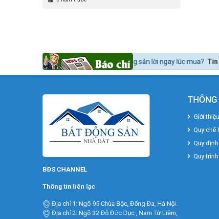
o để mua bất động sản lời ngay lúc mua?
Tin tức 24h BĐS:
Bất động sả
THÔNG 
Giới thiệ
Quy chế 
Quy định
Quy trình
BĐS CHANNEL
Thông tin liên lạc
Địa chỉ 1: Ngõ 95 Chùa Bộc, Đống Đa, Hà Nội.
Địa chỉ 2: Ngõ 32 Đỗ Đức Dục , Nam Từ Liêm,