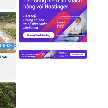
2
ÊN HỆ/M
ỉ hơn