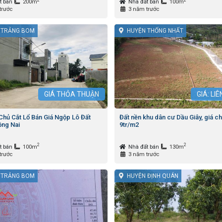
2
2
t bán
200m
Nhà đất bán
100m
trước
3 năm trước
 TRẢNG BOM
HUYỆN THỐNG NHẤT
GIÁ
THỎA THUẬN
GIÁ: LI
Chủ Cắt Lổ Bán Giá Ngộp Lô Đất
Đất nền khu dân cư Dầu Giây, giá ch
ng Nai
9tr/m2
2
2
t bán
100m
Nhà đất bán
130m
trước
3 năm trước
 TRẢNG BOM
HUYỆN ĐỊNH QUÁN