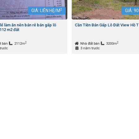
2
GIÁ: LIÊN HỆ/M
GIÁ:
90
để làm ăn nên bán rẻ bán gấp lô
Cần Tiền Bán Gấp Lô Đất View Hồ T
2112 m2 đất
2
2
t bán
2112m
Nhà đất bán
3200m
trước
3 năm trước