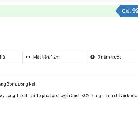
9
Giá:
nhà
Mặt tiền: 12m
3 năm trước
ảng Bom, Đồng Nai
ay Long Thành chỉ 15 phút di chuyển Cách KCN Hưng Thịnh chỉ vài bước