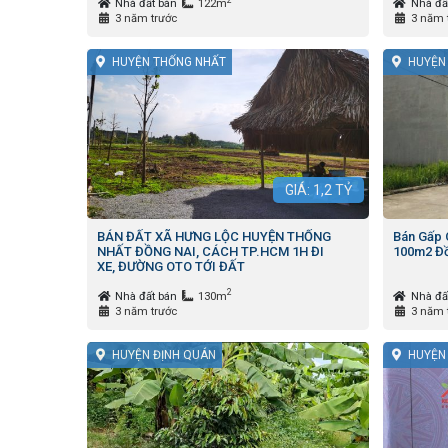
2
Nhà đất bán
122m
Nhà đấ
3 năm trước
3 năm 
HUYỆN THỐNG NHẤT
HUYỆN
GIÁ:
1,2
TỶ
BÁN ĐẤT XÃ HƯNG LỘC HUYỆN THỐNG
Bán Gấp 
NHẤT ĐỒNG NAI, CÁCH TP.HCM 1H ĐI
100m2 Đồ
XE, ĐƯỜNG OTO TỚI ĐẤT
2
Nhà đất bán
130m
Nhà đấ
3 năm trước
3 năm 
HUYỆN ĐỊNH QUÁN
HUYỆN