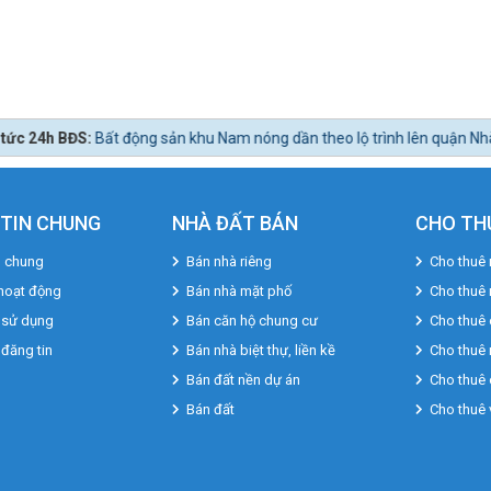
n khu Nam nóng dần theo lộ trình lên quận Nhà Bè.
TIN CHUNG
NHÀ ĐẤT BÁN
CHO TH
u chung
Bán nhà riêng
Cho thuê 
hoạt động
Bán nhà mặt phố
Cho thuê
 sử dụng
Bán căn hộ chung cư
Cho thuê 
 đăng tin
Bán nhà biệt thự, liền kề
Cho thuê 
Bán đất nền dự án
Cho thuê 
Bán đất
Cho thuê