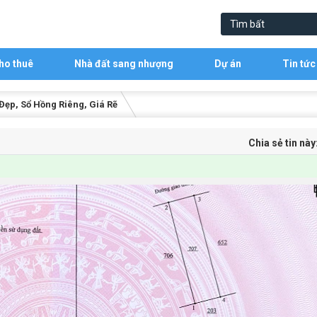
ho thuê
Nhà đất sang nhượng
Dự án
Tin tức
 Đẹp, Sổ Hồng Riêng, Giá Rẽ
Chia sẻ tin này