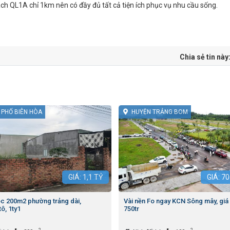
h QL1A chỉ 1km nên có đầy đủ tất cả tiện ích phục vụ nhu cầu sống.
Chia sẻ tin này
 PHỐ BIÊN HÒA
HUYỆN TRẢNG BOM
GIÁ:
1,1
TỶ
GIÁ:
70
óc 200m2 phường trảng dài,
Vài nền Fo ngay KCN Sông mây, giá
ô, 1ty1
750tr