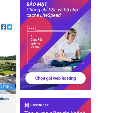
:
0
TRIỆU
 đầu tư