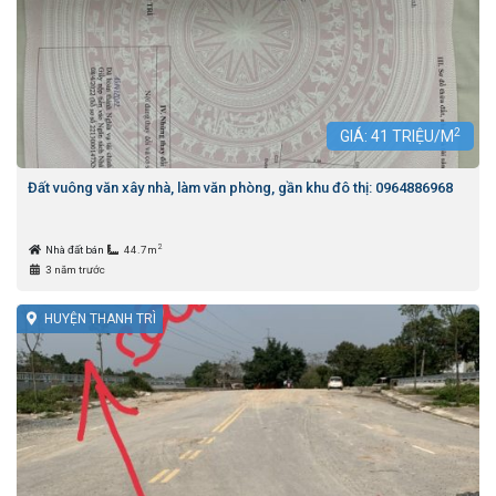
2
GIÁ:
41
TRIỆU/M
Đất vuông văn xây nhà, làm văn phòng, gần khu đô thị: 0964886968
2
Nhà đất bán
44.7m
3 năm trước
HUYỆN THANH TRÌ