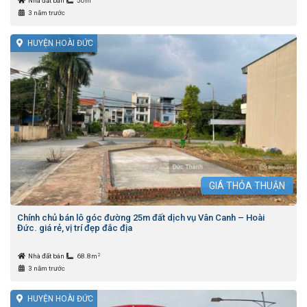
Nhà đất bán
50m
3 năm trước
HUYỆN HOÀI ĐỨC
GIÁ
THỎA THUẬN
Chính chủ bán lô góc đường 25m đất dịch vụ Vân Canh – Hoài
Đức. giá rẻ, vị trí đẹp đắc địa
2
Nhà đất bán
68.8m
3 năm trước
HUYỆN HOÀI ĐỨC