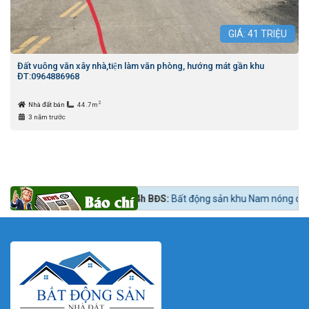
GIÁ:
41
TRIỆU
Đất vuông văn xây nhà,tiện làm văn phòng, hướng mát gần khu
ĐT:0964886968
2
Nhà đất bán
44.7m
3 năm trước
gay lúc mua?
Tin tức 24h BĐS:
Bất động sản khu Nam nóng dần theo lộ 