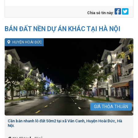
Chia sẻ tin này:
BÁN ĐẤT NỀN DỰ ÁN KHÁC TẠI HÀ NỘI
HUYỆN HOÀI ĐỨC
GIÁ
THỎA THUẬN
Cần bán nhanh lô đất 50m2 tại xã Vân Canh, Huyện Hoài Đức, Hà
Nội.
2