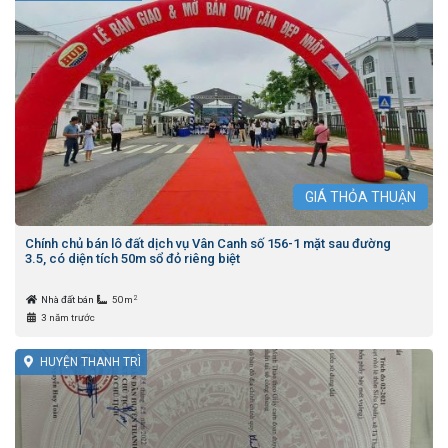
GIÁ
THỎA THUẬN
Chính chủ bán lô đất dịch vụ Vân Canh số 156-1 mặt sau đường
3.5, có diện tích 50m sổ đỏ riêng biệt
2
Nhà đất bán
50m
3 năm trước
HUYỆN THANH TRÌ