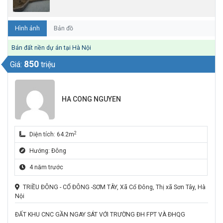
Hình ảnh
Bản đồ
Bán đất nền dự án tại Hà Nội
850
Giá:
triệu
HA CONG NGUYEN
2
Diện tích: 64.2m
Hướng: Đông
4 năm trước
TRIỀU ĐÔNG - CỔ ĐÔNG -SƠM TÂY, Xã Cổ Đông, Thị xã Sơn Tây, Hà
Nội
ĐẤT KHU CNC GẦN NGAY SÁT VỚI TRƯỜNG ĐH FPT VÀ ĐHQG