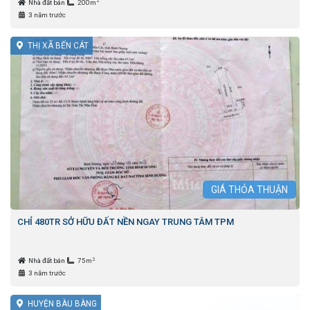
2
Nhà đất bán
200m
3 năm trước
THỊ XÃ BẾN CÁT
GIÁ
THỎA THUẬN
CHỈ 480TR SỞ HỮU ĐẤT NỀN NGAY TRUNG TÂM TPM
2
Nhà đất bán
75m
3 năm trước
HUYỆN BÀU BÀNG