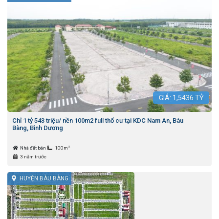
GIÁ:
1,5436
TỶ
Chỉ 1 tỷ 543 triệu/ nền 100m2 full thổ cư tại KDC Nam An, Bàu
Bàng, Bình Dương
2
Nhà đất bán
100m
3 năm trước
HUYỆN BÀU BÀNG