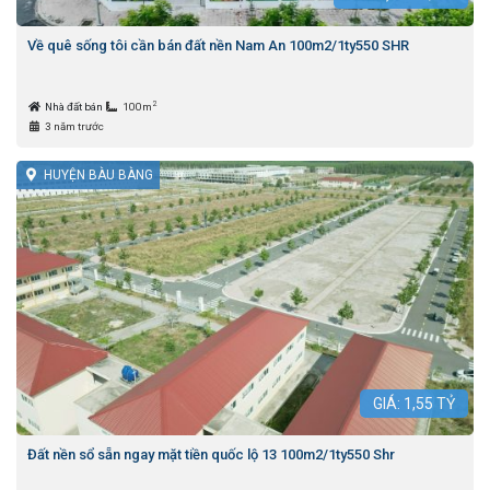
Về quê sống tôi cần bán đất nền Nam An 100m2/1ty550 SHR
2
Nhà đất bán
100m
3 năm trước
HUYỆN BÀU BÀNG
GIÁ:
1,55
TỶ
Đất nền sổ sẵn ngay mặt tiền quốc lộ 13 100m2/1ty550 Shr