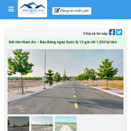
Kênh thông tin, tư vấn
Skip to content
Đăng tin miễn phí
Chia sẻ tin này:
Đất nền Nam An – Bàu Bàng ngay Quốc lộ 13 giá chỉ 1,550 tỷ/nền