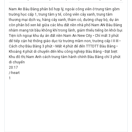
Nam An Bàu Bàng phân bổ hợp lý, ngoài công viên ở trung tâm gồm
trường học cấp 1, trung tâm y tế, công viên cây xanh, trung tâm
thương mại dịch vụ, hàng cây xanh, thảm cỏ, đường chạy bộ, dự án
còn phân bổ xen kẽ giữa các khu đất nền nhà phố Nam AN Bàu Bàng
nhằm mang tới bầu không khí trong lành, giảm thiểu tiếng ồn khói bụi.
Tiện ích ngoại khu dự án đất nền Nam An New City • Chỉ mất 3 phút
để tiếp cận hệ thống giáo dục từ trường mầm non, trường cấp I II III •
Cách chợ Bàu Bàng 3 phút • Mất 4 phút để đến TTTDTT Bàu Bàng •
Khoảng 4 phút di chuyển đến khu công nghiệp Bàu Bàng • Đặt biệt:
Khu đô thị Nam Anh cách trung tâm hành chính Bàu Bàng chỉ 3 phút
di chuyển
20:17
/-heart
1