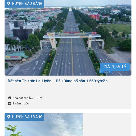
HUYỆN BÀU BÀNG
GIÁ:
1,55
TỶ
Đất nền Thị trấn Lai Uyên – Bàu Bàng sổ sẵn 1.550 tỷ/nền
2
Nhà đất bán
100m
3 năm trước
HUYỆN BÀU BÀNG