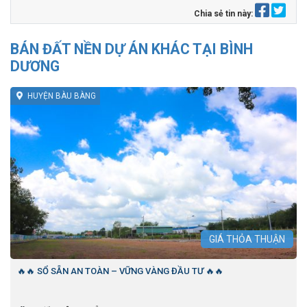
Chia sẻ tin này:
BÁN ĐẤT NỀN DỰ ÁN KHÁC TẠI BÌNH
DƯƠNG
HUYỆN BÀU BÀNG
GIÁ
THỎA THUẬN
🔥🔥 SỔ SẴN AN TOÀN – VỮNG VÀNG ĐẦU TƯ 🔥🔥