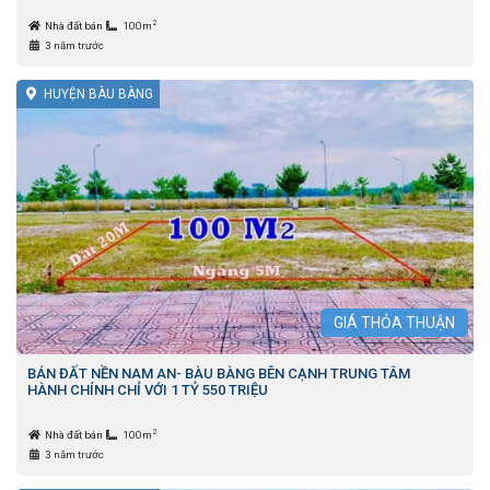
2
Nhà đất bán
100m
3 năm trước
HUYỆN BÀU BÀNG
GIÁ
THỎA THUẬN
BÁN ĐẤT NỀN NAM AN- BÀU BÀNG BÊN CẠNH TRUNG TÂM
HÀNH CHÍNH CHỈ VỚI 1 TỶ 550 TRIỆU
2
Nhà đất bán
100m
3 năm trước