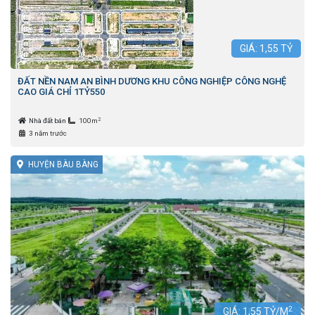
GIÁ:
1,55
TỶ
ĐẤT NỀN NAM AN BÌNH DƯƠNG KHU CÔNG NGHIỆP CÔNG NGHỆ
CAO GIÁ CHỈ 1TỶ550
2
Nhà đất bán
100m
3 năm trước
HUYỆN BÀU BÀNG
2
GIÁ:
1,55
TỶ/M