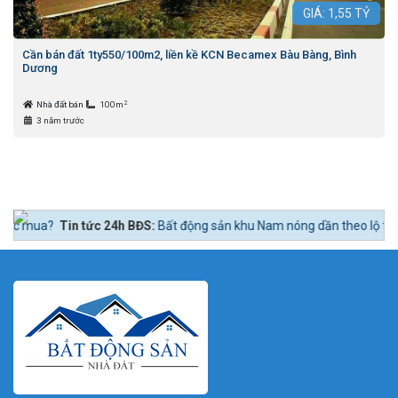
GIÁ:
1,55
TỶ
Cần bán đất 1ty550/100m2, liền kề KCN Becamex Bàu Bàng, Bình
Dương
2
Nhà đất bán
100m
3 năm trước
c 24h BĐS:
Bất động sản khu Nam nóng dần theo lộ trình lên quận Nhà B