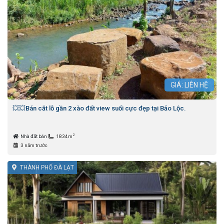
GIÁ: LIÊN HỆ
💥💥Bán cắt lỗ gần 2 xào đất view suối cực đẹp tại Bảo Lộc.
2
Nhà đất bán
1834m
3 năm trước
THÀNH PHỐ ĐÀ LẠT