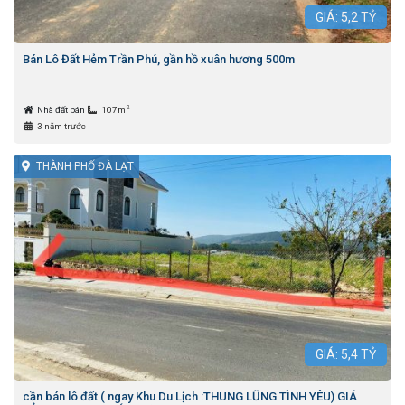
GIÁ:
5,2
TỶ
Bán Lô Đất Hẻm Trần Phú, gần hồ xuân hương 500m
2
Nhà đất bán
107m
3 năm trước
THÀNH PHỐ ĐÀ LẠT
GIÁ:
5,4
TỶ
cần bán lô đất ( ngay Khu Du Lịch :THUNG LŨNG TÌNH YÊU) GIÁ