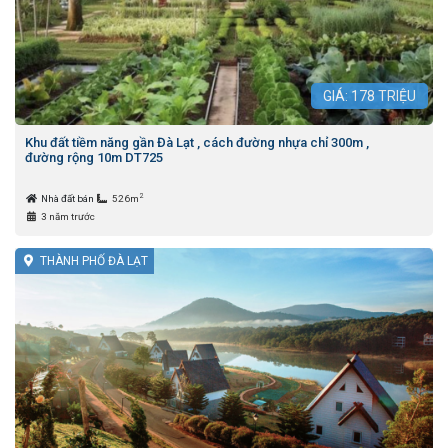
GIÁ:
178
TRIỆU
Khu đất tiềm năng gần Đà Lạt , cách đường nhựa chỉ 300m ,
đường rộng 10m DT725
2
Nhà đất bán
526m
3 năm trước
THÀNH PHỐ ĐÀ LẠT