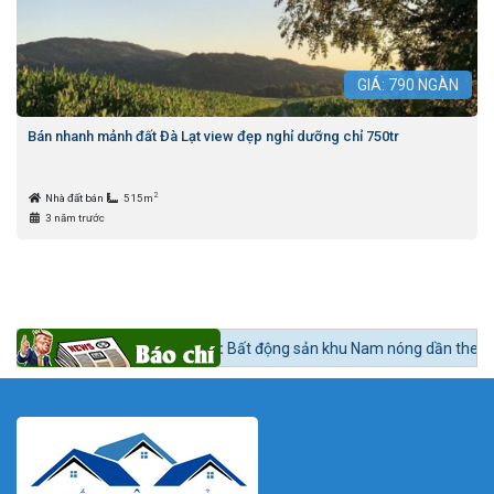
GIÁ:
790
NGÀN
Bán nhanh mảnh đất Đà Lạt view đẹp nghỉ dưỡng chỉ 750tr
2
Nhà đất bán
515m
3 năm trước
in tức 24h BĐS:
Bất động sản khu Nam nóng dần theo lộ trình lên quận 