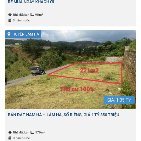
RẺ MUA NGAY KHÁCH ƠI
2
Nhà đất bán
98m
3 năm trước
HUYỆN LÂM HÀ
GIÁ:
1,35
TỶ
BÁN ĐẤT NAM HÀ – LÂM HÀ, SỔ RIÊNG, GIÁ 1 TỶ 350 TRIỆU
2
Nhà đất bán
579m
3 năm trước