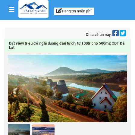
Kênh thông tin, tư vấn
Skip to content
Đăng tin miễn phí
Chia sẻ tin này:
Đất view triệu đô nghĩ dưỡng đầu tư chỉ từ 100tr cho 500m2 ODT Đà
Lạt