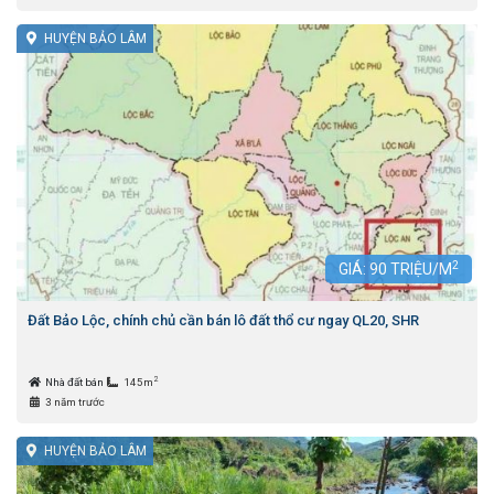
HUYỆN BẢO LÂM
2
GIÁ:
90
TRIỆU/M
Đất Bảo Lộc, chính chủ cần bán lô đất thổ cư ngay QL20, SHR
2
Nhà đất bán
145m
3 năm trước
HUYỆN BẢO LÂM