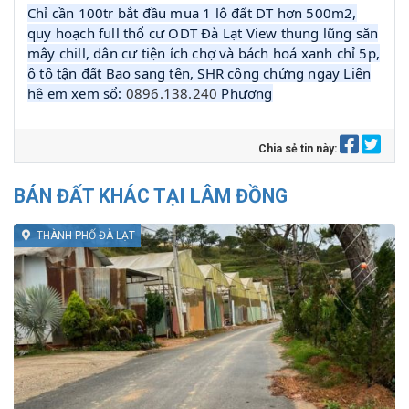
Chỉ cần 100tr bắt đầu mua 1 lô đất DT hơn 500m2,
quy hoạch full thổ cư ODT Đà Lạt View thung lũng săn
mây chill, dân cư tiện ích chợ và bách hoá xanh chỉ 5p,
ô tô tận đất Bao sang tên, SHR công chứng ngay Liên
hệ em xem sổ:
0896.138.240
Phương
Chia sẻ tin này:
BÁN ĐẤT KHÁC TẠI LÂM ĐỒNG
THÀNH PHỐ ĐÀ LẠT