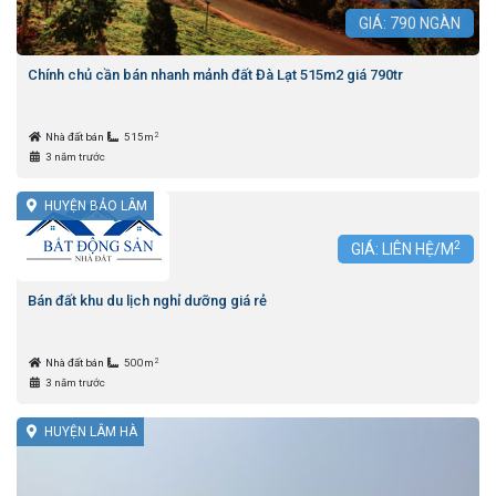
GIÁ:
790
NGÀN
Chính chủ cần bán nhanh mảnh đất Đà Lạt 515m2 giá 790tr
2
Nhà đất bán
515m
3 năm trước
HUYỆN BẢO LÂM
2
GIÁ: LIÊN HỆ/M
Bán đất khu du lịch nghỉ dưỡng giá rẻ
2
Nhà đất bán
500m
3 năm trước
HUYỆN LÂM HÀ