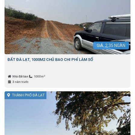
GIÁ:
2,35
NGÀN
ĐẤT ĐÀ LẠT, 1000M2 CHỦ BAO CHI PHÍ LÀM SỔ
2
Nhà đất bán
1000m
3 năm trước
THÀNH PHỐ ĐÀ LẠT