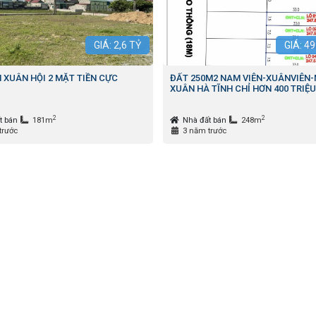
GIÁ:
2,6
TỶ
GIÁ:
49
N XUÂN HỘI 2 MẶT TIỀN CỰC
ĐẤT 250M2 NAM VIÊN-XUÂNVIÊN-
XUÂN HÀ TĨNH CHỈ HƠN 400 TRIỆU
2
2
t bán
181m
Nhà đất bán
248m
trước
3 năm trước