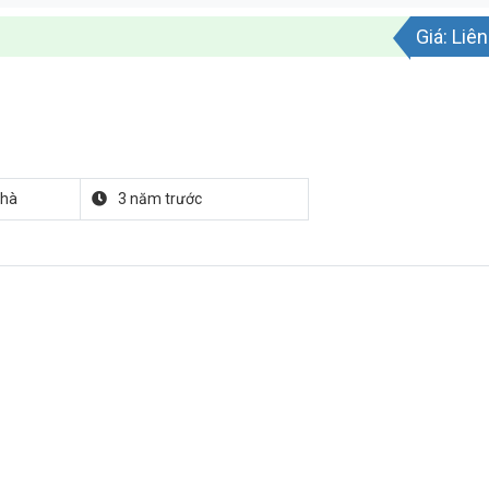
Giá: Liê
nhà
3 năm trước