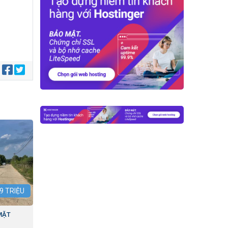
:
9
TRIỆU
MẶT