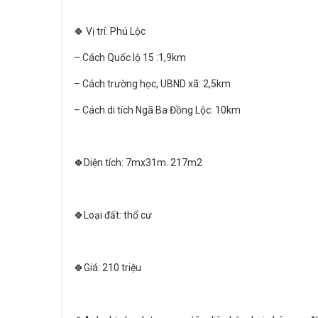
🍀 Vị trí: Phú Lộc
– Cách Quốc lộ 15 :1,9km
– Cách trường học, UBND xã: 2,5km
– Cách di tích Ngã Ba Đồng Lộc: 10km
🍀Diện tích: 7mx31m. 217m2
🍀Loại đất: thổ cư
🍀Giá: 210 triệu