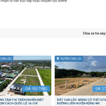
nhận tư vấn trực tiếp hoặc chuyển cọc online
Chia sẻ tin này
 CAN LỘC
HUYỆN CAN LỘC
GIÁ:
920
TRIỆU
GIÁ:
27
NG TÂM THỊ TRẤN NGHÈN MẶT
ĐẤT CAN LỘC 405M2 CÓ THỔ CƯ 
2M CÁCH QUỐC LỘ 1A CHỈ
ĐƯỜNG LIÊN HUYỆN RỘNG 9M