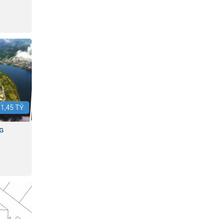
:
1,45
TỶ
G