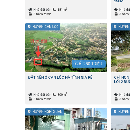
250M
2
Nhà đất bán
181m
Nhà đấ
3 năm trước
3 năm 
HUYỆN CAN LỘC
HUYỆN
GIÁ:
280
TRIỆU
ĐẤT NỀN Ở CAN LỘC HÀ TĨNH GIÁ RẺ
CHỈ HƠN
LỐI 2 ĐƯ
2
Nhà đất bán
300m
Nhà đấ
3 năm trước
3 năm 
HUYỆN NGHI XUÂN
HUYỆN