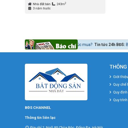
2
Nhà đất bán
243m
3 năm trước
ng sản lời ngay lúc mua?
Tin tức 24h BĐS:
Bất động sản khu Nam nóng d
THÔNG 
Giới thiệ
Quy chế 
Quy định
Quy trình
BĐS CHANNEL
Thông tin liên lạc
Địa chỉ 1: Ngõ 95 Chùa Bộc, Đống Đa, Hà Nội.