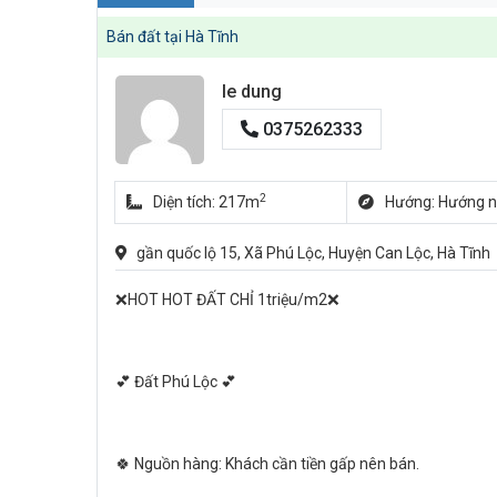
Bán đất tại Hà Tĩnh
le dung
0375262333
2
Diện tích: 217m
Hướng: Hướng 
gần quốc lộ 15, Xã Phú Lộc, Huyện Can Lộc, Hà Tĩnh
❌HOT HOT ĐẤT CHỈ 1triệu/m2❌
💕 Đất Phú Lộc 💕
🍀 Nguồn hàng: Khách cần tiền gấp nên bán.