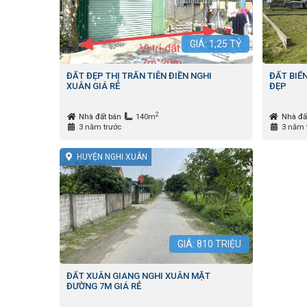
GIÁ:
1,25
TỶ
ĐẤT ĐẸP THỊ TRẤN TIÊN ĐIỀN NGHI
ĐẤT BIỂ
XUÂN GIÁ RẺ
ĐẸP
2
Nhà đất bán
140m
Nhà đấ
3 năm trước
3 năm 
HUYỆN NGHI XUÂN
GIÁ:
810
TRIỆU
ĐẤT XUÂN GIANG NGHI XUÂN MẶT
ĐƯỜNG 7M GIÁ RẺ