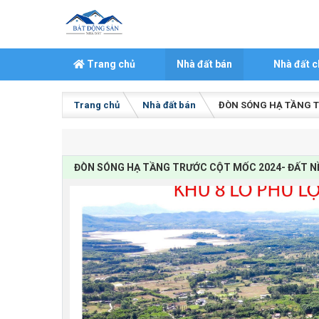
Skip to content
Trang chủ
Nhà đất bán
Nhà đất c
Trang chủ
Nhà đất bán
ĐÒN SÓNG HẠ TẦNG T
ĐÒN SÓNG HẠ TẦNG TRƯỚC CỘT MỐC 2024- ĐẤT N