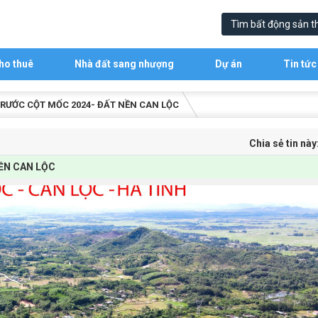
ho thuê
Nhà đất sang nhượng
Dự án
Tin tức
RƯỚC CỘT MỐC 2024- ĐẤT NỀN CAN LỘC
Chia sẻ tin này
ỀN CAN LỘC