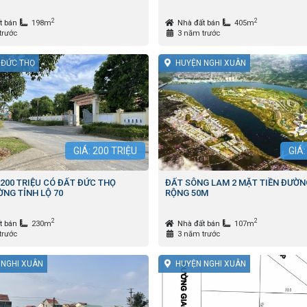
2
2
t bán
198m
Nhà đất bán
405m
trước
3 năm trước
 ĐỨC THỌ
HUYỆN NGHI XUÂN
GIÁ:
200
TRIỆU
GIÁ
 200 TRIỆU CÓ ĐẤT ĐỨC THỌ
ĐẤT SÔNG LAM 2 MẶT TIỀN ĐƯỜN
ỜNG TỈNH LỘ 70
RỘNG 50M
2
2
t bán
230m
Nhà đất bán
107m
trước
3 năm trước
 NGHI XUÂN
HUYỆN NGHI XUÂN