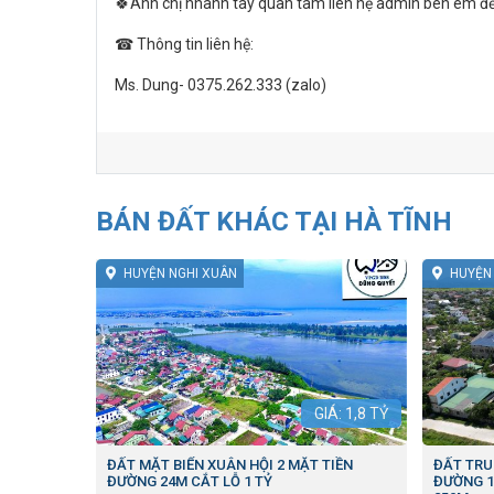
🍀Anh chị nhanh tay quan tâm liên hệ admin bên em để 
☎ Thông tin liên hệ:
Ms. Dung- 0375.262.333 (zalo)
BÁN ĐẤT KHÁC TẠI HÀ TĨNH
HUYỆN NGHI XUÂN
HUYỆN
GIÁ:
1,8
TỶ
ĐẤT MẶT BIỂN XUÂN HỘI 2 MẶT TIỀN
ĐẤT TRU
ĐƯỜNG 24M CẮT LỖ 1 TỶ
ĐƯỜNG 1