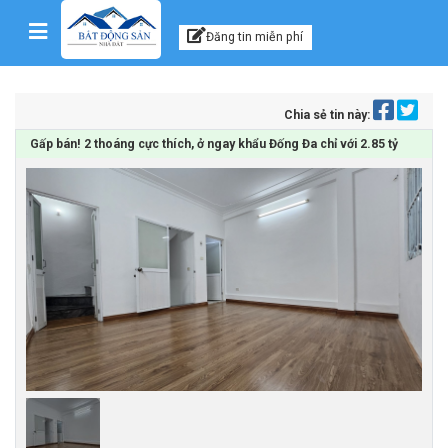
Kênh thông tin, tư vấn
Skip to content
Đăng tin miễn phí
Chia sẻ tin này:
Gấp bán! 2 thoáng cực thích, ở ngay khẩu Đống Đa chỉ với 2.85 tỷ