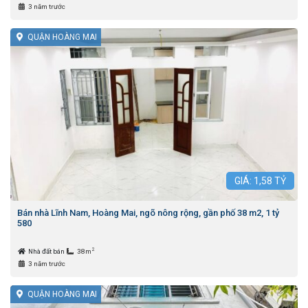
3 năm trước
QUẬN HOÀNG MAI
GIÁ:
1,58
TỶ
Bán nhà Lĩnh Nam, Hoàng Mai, ngõ nông rộng, gần phố 38 m2, 1 tỷ
580
2
Nhà đất bán
38m
3 năm trước
QUẬN HOÀNG MAI