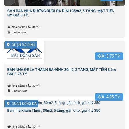
CẦN BÁN NHÀ ĐƯỜNG BƯỞI BA ĐÌNH 35m2, 5 TẦNG, MẶT TIỀN
3m GIÁ 5 TỶ.
2
Nhà đất bán
35m
3 năm trước
QUẬN BA ĐÌNH
GIÁ:
3,75
TỶ
BÁN NHÀ ĐÊ LA THÀNH BA ĐÌNH 30m2, 3 TẦNG, MẶT TIỀN 3,6m
GIÁ 3.75 TỶ.
2
Nhà đất bán
30m
3 năm trước
GIÁ:
4,35
TỶ
QUẬN ĐỐNG ĐA
Bán nhà Khâm Thiên, 30m2, 5 tầng, gần ô tô, giá 4 tỷ 350
2
Nhà đất bán
30m