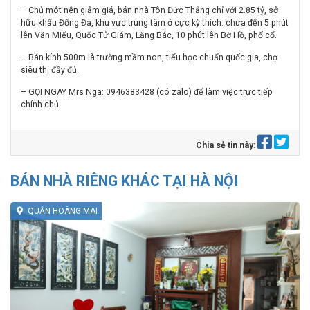
– Chủ mót nên giảm giá, bán nhà Tôn Đức Thắng chỉ với 2.85 tỷ, sở
hữu khẩu Đống Đa, khu vực trung tâm ở cực kỳ thích: chưa đến 5 phút
lên Văn Miếu, Quốc Tử Giám, Lăng Bác, 10 phút lên Bờ Hồ, phố cổ.
– Bán kính 500m là trường mầm non, tiểu học chuẩn quốc gia, chợ
siêu thị đầy đủ.
– GỌI NGAY Mrs Nga: 0946383428 (có zalo) để làm việc trực tiếp
chính chủ.
Chia sẻ tin này:
BÁN NHÀ RIÊNG KHÁC TẠI HÀ NỘI
QUẬN HOÀNG MAI