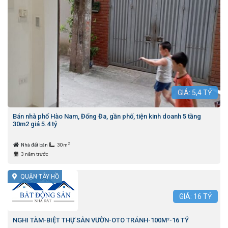
GIÁ:
5,4
TỶ
Bán nhà phố Hào Nam, Đống Đa, gần phố, tiện kinh doanh 5 tầng
30m2 giá 5.4 tỷ
2
Nhà đất bán
30m
3 năm trước
QUẬN TÂY HỒ
GIÁ:
16
TỶ
NGHI TÀM-BIỆT THỰ SÂN VƯỜN-OTO TRÁNH-100M²-16 TỶ