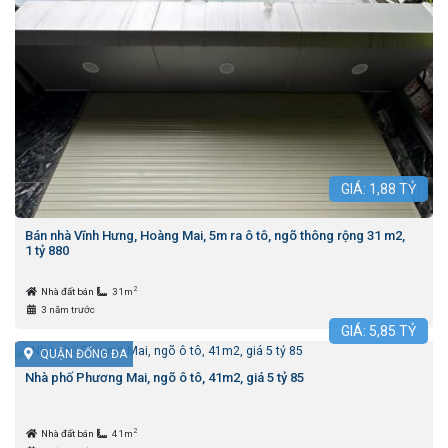
GIÁ:
1,88
TỶ
Bán nhà Vĩnh Hưng, Hoàng Mai, 5m ra ô tô, ngõ thông rộng 31 m2,
1 tỷ 880
2
Nhà đất bán
31m
3 năm trước
GIÁ:
5,85
TỶ
QUẬN ĐỐNG ĐA
Nhà phố Phương Mai, ngõ ô tô, 41m2, giá 5 tỷ 85
2
Nhà đất bán
41m