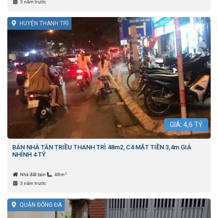
3 năm trước
HUYỆN THANH TRÌ
GIÁ:
4,6
TỶ
BÁN NHÀ TÂN TRIỀU THANH TRÌ 48m2, C4 MẶT TIỀN 3,4m GIÁ
NHỈNH 4 TỶ.
2
Nhà đất bán
48m
3 năm trước
QUẬN ĐỐNG ĐA