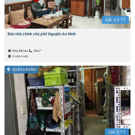
GIÁ:
6,5
TỶ
Bán nhà chính chủ phố Nguyễn An Ninh
2
Nhà đất bán
58m
3 năm trước
QUẬN BA ĐÌNH
GIÁ:
5
TỶ