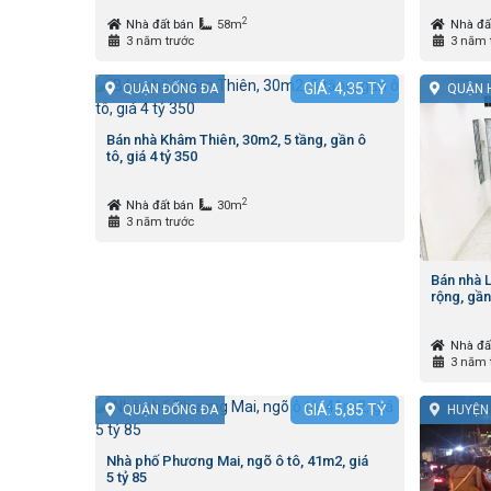
2
Nhà đất bán
58m
Nhà đấ
3 năm trước
3 năm 
GIÁ:
4,35
TỶ
QUẬN ĐỐNG ĐA
QUẬN 
Bán nhà Khâm Thiên, 30m2, 5 tầng, gần ô
tô, giá 4 tỷ 350
2
Nhà đất bán
30m
3 năm trước
Bán nhà 
rộng, gần
Nhà đấ
3 năm 
GIÁ:
5,85
TỶ
QUẬN ĐỐNG ĐA
HUYỆN
Nhà phố Phương Mai, ngõ ô tô, 41m2, giá
5 tỷ 85