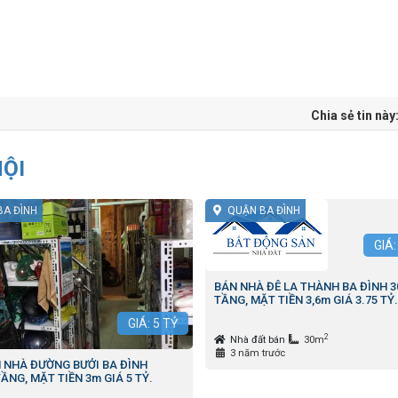
Chia sẻ tin này
NỘI
BA ĐÌNH
QUẬN BA ĐÌNH
GIÁ
BÁN NHÀ ĐÊ LA THÀNH BA ĐÌNH 3
TẦNG, MẶT TIỀN 3,6m GIÁ 3.75 TỶ.
GIÁ:
5
TỶ
2
Nhà đất bán
30m
3 năm trước
 NHÀ ĐƯỜNG BƯỞI BA ĐÌNH
TẦNG, MẶT TIỀN 3m GIÁ 5 TỶ.