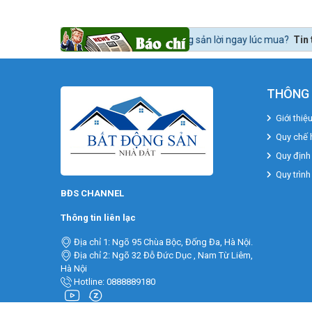
nào để mua bất động sản lời ngay lúc mua?
Tin tức 24h BĐS:
Bất động s
THÔNG 
Giới thiệ
Quy chế 
Quy định
Quy trình
BĐS CHANNEL
Thông tin liên lạc
Địa chỉ 1: Ngõ 95 Chùa Bộc, Đống Đa, Hà Nội.
Địa chỉ 2: Ngõ 32 Đỗ Đức Dục , Nam Từ Liêm,
Hà Nội
Hotline: 0888889180