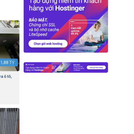
:
1,88
TỶ
a ô tô,