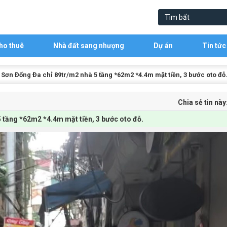
ho thuê
Nhà đất sang nhượng
Dự án
Tin tức
Sơn Đống Đa chỉ 89tr/m2 nhà 5 tầng *62m2 *4.4m mặt tiền, 3 bước oto đỗ
Chia sẻ tin này
 tầng *62m2 *4.4m mặt tiền, 3 bước oto đỗ.