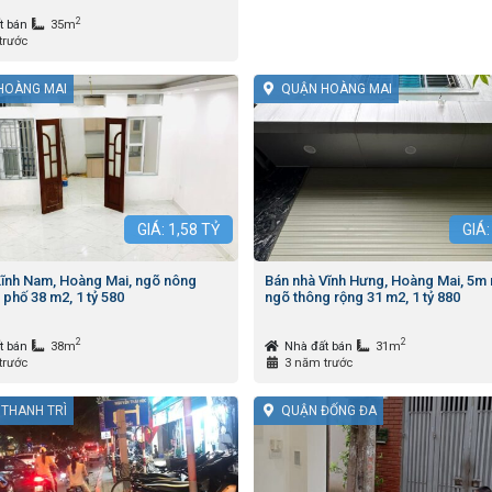
2
t bán
35m
trước
HOÀNG MAI
QUẬN HOÀNG MAI
GIÁ:
1,58
TỶ
GIÁ
Lĩnh Nam, Hoàng Mai, ngõ nông
Bán nhà Vĩnh Hưng, Hoàng Mai, 5m r
 phố 38 m2, 1 tỷ 580
ngõ thông rộng 31 m2, 1 tỷ 880
2
2
t bán
38m
Nhà đất bán
31m
trước
3 năm trước
 THANH TRÌ
QUẬN ĐỐNG ĐA