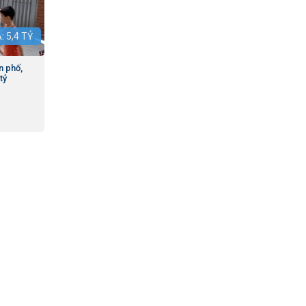
Á:
5,4
TỶ
n phố,
tỷ