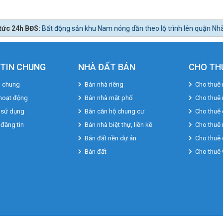
ản khu Nam nóng dần theo lộ trình lên quận Nhà Bè.
TIN CHUNG
NHÀ ĐẤT BÁN
CHO TH
u chung
Bán nhà riêng
Cho thuê 
hoạt động
Bán nhà mặt phố
Cho thuê
 sử dụng
Bán căn hộ chung cư
Cho thuê 
 đăng tin
Bán nhà biệt thự, liền kề
Cho thuê 
Bán đất nền dự án
Cho thuê 
Bán đất
Cho thuê