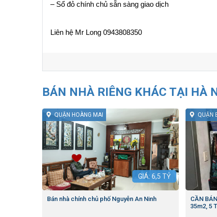
– Sổ đỏ chính chủ sẵn sàng giao dịch
Liên hệ Mr Long 0943808350
BÁN NHÀ RIÊNG KHÁC TẠI HÀ 
QUẬN HOÀNG MAI
QUẬN 
GIÁ:
6,5
TỶ
Bán nhà chính chủ phố Nguyễn An Ninh
CẦN BÁN
35m2, 5 