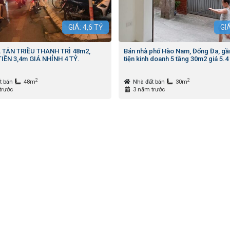
GIÁ:
4,6
TỶ
GI
 TÂN TRIỀU THANH TRÌ 48m2,
Bán nhà phố Hào Nam, Đống Đa, gầ
IỀN 3,4m GIÁ NHỈNH 4 TỶ.
tiện kinh doanh 5 tầng 30m2 giá 5.4 
2
2
t bán
48m
Nhà đất bán
30m
trước
3 năm trước