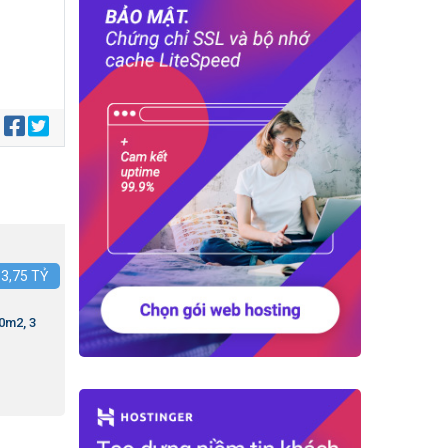
:
:
3,75
TỶ
0m2, 3