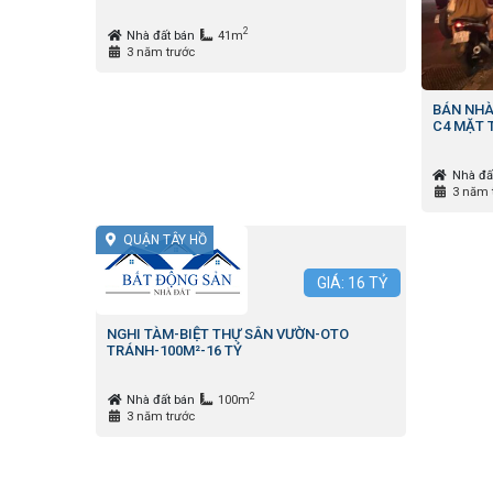
2
Nhà đất bán
41m
3 năm trước
BÁN NHÀ
C4 MẶT T
Nhà đấ
3 năm 
QUẬN TÂY HỒ
GIÁ:
16
TỶ
NGHI TÀM-BIỆT THỰ SÂN VƯỜN-OTO
TRÁNH-100M²-16 TỶ
2
Nhà đất bán
100m
3 năm trước