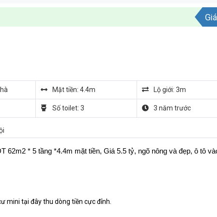
Giá
nhà
Mặt tiền: 4.4m
Lộ giới: 3m
Số toilet: 3
3 năm trước
ội
62m2 * 5 tầng *4.4m mặt tiền, Giá 5.5 tỷ, ngõ nông và đẹp, ô tô và
ư mini tại đây thu dòng tiền cực đỉnh.