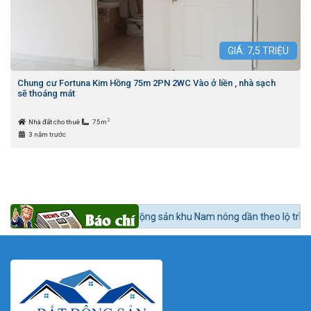
GIÁ:
7,5
TRIỆU
Chung cư Fortuna Kim Hồng 75m 2PN 2WC Vào ở liền , nhà sạch
sẽ thoáng mát
2
Nhà đất cho thuê
75m
3 năm trước
24h BĐS:
Bất động sản khu Nam nóng dần theo lộ trình lên quận Nhà Bè.