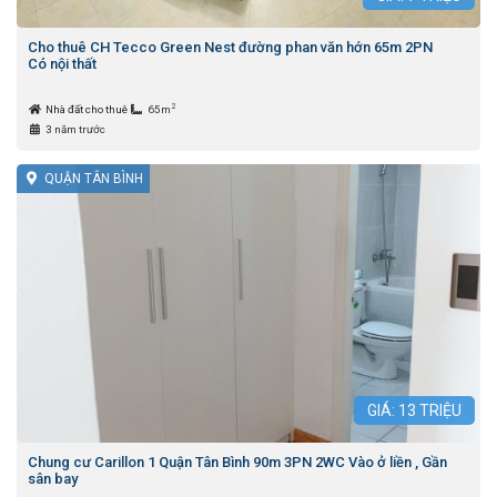
Cho thuê CH Tecco Green Nest đường phan văn hớn 65m 2PN
Có nội thất
2
Nhà đất cho thuê
65m
3 năm trước
QUẬN TÂN BÌNH
GIÁ:
13
TRIỆU
Chung cư Carillon 1 Quận Tân Bình 90m 3PN 2WC Vào ở liền , Gần
sân bay