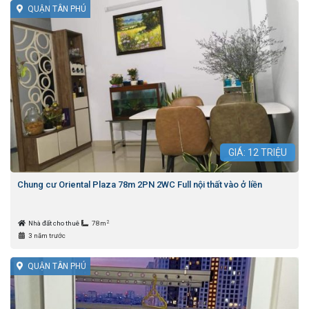
QUẬN TÂN PHÚ
GIÁ:
12
TRIỆU
Chung cư Oriental Plaza 78m 2PN 2WC Full nội thất vào ở liền
2
Nhà đất cho thuê
78m
3 năm trước
QUẬN TÂN PHÚ