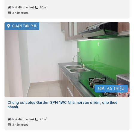
2
Nhà đất cho thuê
90m
3 năm trước
QUẬN TÂN PHÚ
GIÁ:
9,5
TRIỆU
Chung cư Lotus Garden 3PN 1WC Nhà mới vào ở liền , cho thuê
nhanh
2
Nhà đất cho thuê
75m
3 năm trước