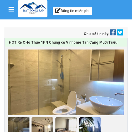
Kênh thông tin, tư vấn
Skip to content
Đăng tin miễn phí
Chia sẻ tin này:
HOT Rẻ CHo Thuê 1PN Chung cư Vinhome Tân Cảng Mười Triệu