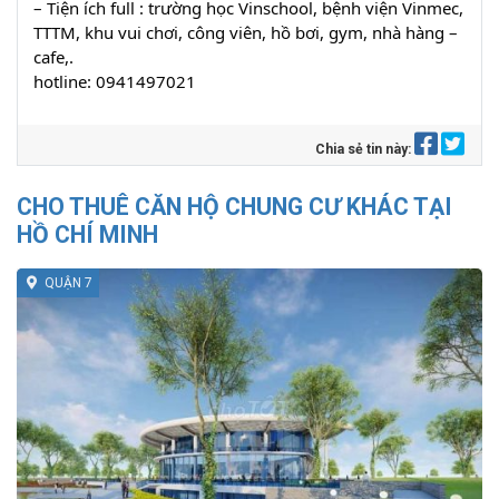
– Tiện ích full : trường học Vinschool, bệnh viện Vinmec,
TTTM, khu vui chơi, công viên, hồ bơi, gym, nhà hàng –
cafe,.
hotline: 0941497021
Chia sẻ tin này:
CHO THUÊ CĂN HỘ CHUNG CƯ KHÁC TẠI
HỒ CHÍ MINH
QUẬN 7