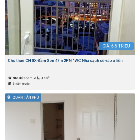
GIÁ:
6,5
TRIỆU
Cho thuê CH 8X Đầm Sen 47m 2PN 1WC Nhà sạch sẽ vào ở liền
2
Nhà đất cho thuê
47m
3 năm trước
QUẬN TÂN PHÚ