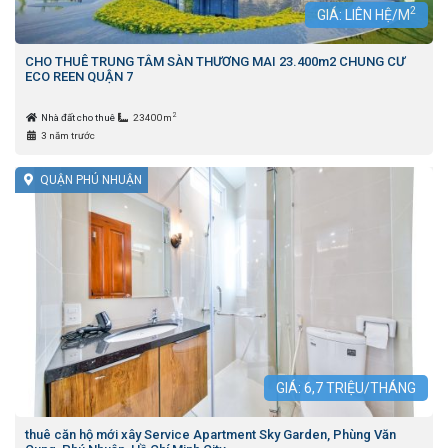
2
GIÁ: LIÊN HỆ/M
CHO THUÊ TRUNG TÂM SÀN THƯƠNG MAI 23.400m2 CHUNG CƯ
ECO REEN QUẬN 7
2
Nhà đất cho thuê
23400m
3 năm trước
QUẬN PHÚ NHUẬN
GIÁ:
6,7
TRIỆU/THÁNG
thuê căn hộ mới xây Service Apartment Sky Garden, Phùng Văn