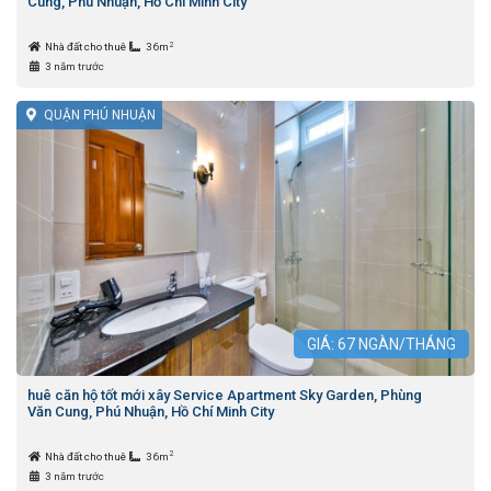
Cung, Phú Nhuận, Hồ Chí Minh City
2
Nhà đất cho thuê
36m
3 năm trước
QUẬN PHÚ NHUẬN
GIÁ:
67
NGÀN/THÁNG
huê căn hộ tốt mới xây Service Apartment Sky Garden, Phùng
Văn Cung, Phú Nhuận, Hồ Chí Minh City
2
Nhà đất cho thuê
36m
3 năm trước