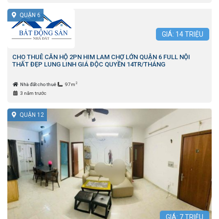
QUẬN 6
GIÁ:
14
TRIỆU
CHO THUÊ CĂN HỘ 2PN HIM LAM CHỢ LỚN QUẬN 6 FULL NỘI
THẤT ĐẸP LUNG LINH GIÁ ĐỘC QUYỀN 14TR/THÁNG
2
Nhà đất cho thuê
97m
3 năm trước
QUẬN 12
GIÁ:
7
TRIỆU