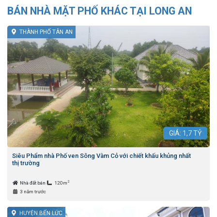
BÁN NHÀ MẶT PHỐ KHÁC TẠI LONG AN
THÀNH PHỐ TÂN AN
GIÁ:
1,7
TỶ
Siêu Phẩm nhà Phố ven Sông Vàm Cỏ với chiết khấu khủng nhất
thị trường
2
Nhà đất bán
120m
3 năm trước
HUYỆN BẾN LỨC