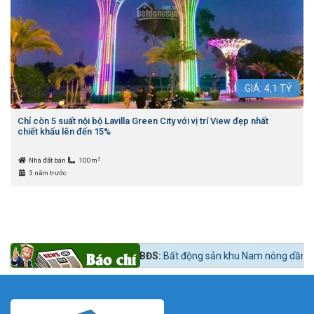
GIÁ:
4,1
TỶ
Chỉ còn 5 suất nội bộ Lavilla Green City với vị trí View đẹp nhất
chiết khấu lên đến 15%
2
Nhà đất bán
100m
3 năm trước
 lúc mua?
Tin tức 24h BĐS:
Bất động sản khu Nam nóng dần theo lộ trìn