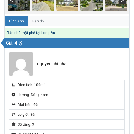
Hình ảnh
Bản đồ
Bán nhà mặt phố tại Long An
4
Giá:
tỷ
nguyen phi phat
2
Diện tích: 100m
Hướng: Đông nam
Mặt tiền: 40m
Lộ giới: 30m
Số tầng: 3