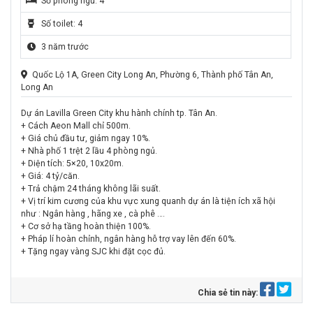
Số phòng ngủ: 4
Số toilet: 4
3 năm trước
Quốc Lộ 1A, Green City Long An, Phường 6, Thành phố Tân An,
Long An
Dự án Lavilla Green City khu hành chính tp. Tân An.
+ Cách Aeon Mall chỉ 500m.
+ Giá chủ đầu tư, giảm ngay 10%.
+ Nhà phố 1 trệt 2 lầu 4 phòng ngủ.
+ Diện tích: 5×20, 10x20m.
+ Giá: 4 tỷ/căn.
+ Trả chậm 24 tháng không lãi suất.
+ Vị trí kim cương của khu vực xung quanh dự án là tiện ích xã hội
như : Ngân hàng , hãng xe , cà phê ….
+ Cơ sở hạ tầng hoàn thiện 100%.
+ Pháp lí hoàn chỉnh, ngân hàng hỗ trợ vay lên đến 60%.
+ Tặng ngay vàng SJC khi đặt cọc đủ.
Chia sẻ tin này: