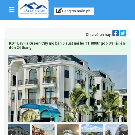
Kênh thông tin, tư vấn
Skip to content
Đăng tin miễn phí
Chia sẻ tin này:
KĐT Lavilla Green City mở bán 5 suất nội bộ TT 800tr góp 0% lãi lên
đến 24 tháng