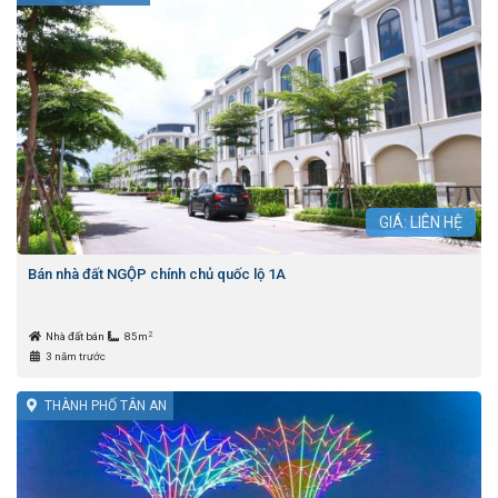
GIÁ: LIÊN HỆ
Bán nhà đất NGỘP chính chủ quốc lộ 1A
2
Nhà đất bán
85m
3 năm trước
THÀNH PHỐ TÂN AN