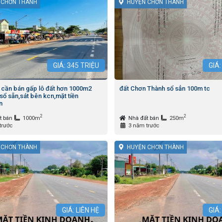
 CHƠN THÀNH
HUYỆN CHƠN THÀNH
GIÁ:
345
TRIỆU
GIÁ:
 cần bán gấp lô đất hơn 1000m2
đất Chơn Thành sổ sẳn 100m tc
 sổ sẵn,sát bên kcn,mặt tiền
n
2
2
t bán
1000m
Nhà đất bán
250m
trước
3 năm trước
 CHƠN THÀNH
HUYỆN CHƠN THÀNH
GIÁ: LIÊN HỆ
GIÁ: