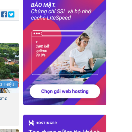
:
0
TRIỆU
00m2