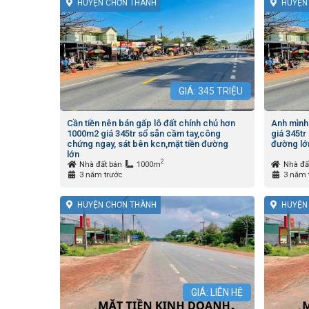
HUYỆN CHƠN THÀNH
HUYỆN
GIÁ:
345
TRIỆU
Cần tiền nên bán gấp lô đất chính chủ hơn
Anh mình
1000m2 giá 345tr sổ sẵn cầm tay,công
giá 345tr
chứng ngay, sát bên kcn,mặt tiền đường
đường lớ
lớn
2
Nhà đất bán
1000m
Nhà đấ
3 năm trước
3 năm 
HUYỆN CHƠN THÀNH
HUYỆN
GIÁ: LIÊN HỆ