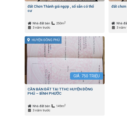
đất Chơn Thành giá ngợp , sổ sẵn có thổ
đất chơn
cư
2
Nhà đất bán
250m
Nhà đấ
3 năm trước
3 năm 
HUYỆN ĐỒNG PHÚ
GIÁ:
750
TRIỆU
CẦN BÁN ĐẤT TẠI TTHC HUYỆN ĐỒNG
PHÚ – BÌNH PHƯỚC
2
Nhà đất bán
149m
3 năm trước