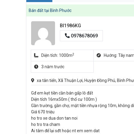
Bán đất tại Bình Phước
BI1986KG
0978678069
2
Diện tích: 1000m
Hướng: Tây na
3 năm trước
xa tân tiến, Xã Thuận Lợi, Huyện Đồng Phú, Bình Ph
Gđ em kẹt tiền cần bán gấp lô đất
Diện tích 16mx50m ( thổ cư 100m )
Gần trường, gần chợ, mặt tiền nhựa rộng 10m, không dí
Giá 670 triệu
ho tro xe dua don tan noi
ho tro tra cham
Ai tâm để lại sđt hoặc nt em xem dat