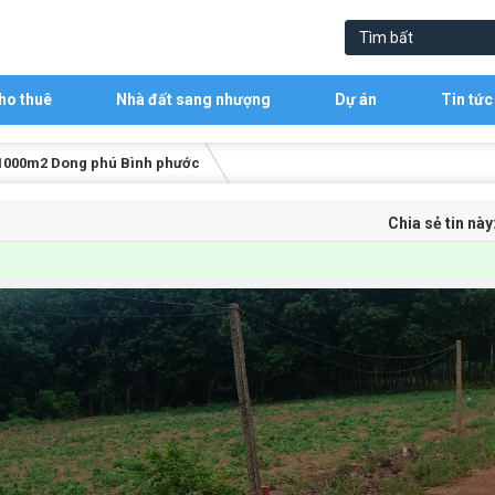
ho thuê
Nhà đất sang nhượng
Dự án
Tin tức
ất 1000m2 Dong phú Bình phước
Chia sẻ tin này