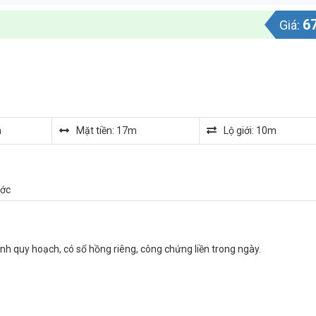
6
Giá:
m
Mặt tiền: 17m
Lộ giới: 10m
ước
nh quy hoạch, có sổ hồng riêng, công chứng liền trong ngày.