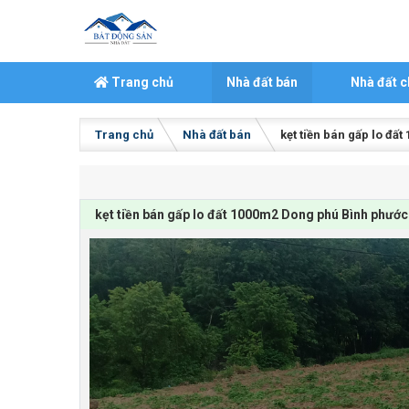
Skip to content
Trang chủ
Nhà đất bán
Nhà đất c
Trang chủ
Nhà đất bán
kẹt tiền bán gấp lo đ
kẹt tiền bán gấp lo đất 1000m2 Dong phú Bình phước