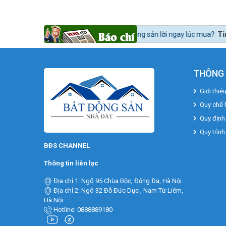
nào để mua bất động sản lời ngay lúc mua?
Tin tức 24h BĐS:
Bất động 
THÔNG 
Giới thiệ
Quy chế 
Quy định
Quy trình
BĐS CHANNEL
Thông tin liên lạc
Địa chỉ 1: Ngõ 95 Chùa Bộc, Đống Đa, Hà Nội.
Địa chỉ 2: Ngõ 32 Đỗ Đức Dục , Nam Từ Liêm,
Hà Nội
Hotline: 0888889180