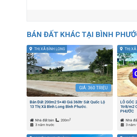
BÁN ĐẤT KHÁC TẠI BÌNH PHƯỚ
THỊ XÃ BÌNH LONG
THỊ XÃ
GIÁ:
360
TRIỆU
Bán Đất 200m2 5×40 Giá 360tr Sát Quốc Lộ
LÔ GÓC 2
13 Thị Xã Bình Long Bình Phước.
1tr8/m2 
PHƯỚC
2
Nhà đất bán
200m
Nhà đấ
3 năm trước
3 năm 