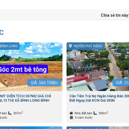
Chia sẻ tin này
C
 BÌNH LONG
HUYỆN PHÚ RIỀNG
GIÁ:
560
TRIỆU
GIÁ:
35
MT DIỆN TÍCH 307M2 GIÁ CHỈ
Cần Tiền Trả Nợ Ngân Hàng Bán 3
QL13 THỊ XÃ BÌNH LONG BÌNH
Đất Ngay Sát KCN Giá 350tr
2
2
t bán
307m
Nhà đất bán
300m
trước
3 năm trước