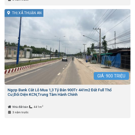
THỊ XÃ THUẬN AN
GIÁ:
900
TRIỆU
Ngợp Bank Cắt Lỗ Mua 1,3 Tỷ Bán 900Tr 441m2 Đất Full Thổ
Cư,Đối Diện KCN,Trung Tâm Hành Chính
2
Nhà đất bán
441m
3 năm trước