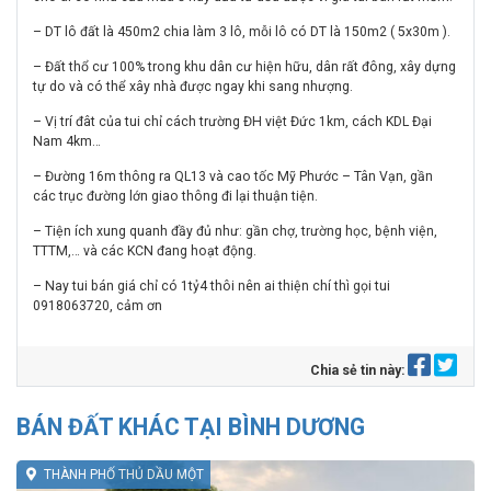
– DT lô đất là 450m2 chia làm 3 lô, mỗi lô có DT là 150m2 ( 5x30m ).
– Đất thổ cư 100% trong khu dân cư hiện hữu, dân rất đông, xây dựng
tự do và có thể xây nhà được ngay khi sang nhượng.
– Vị trí đât của tui chỉ cách trường ĐH việt Đức 1km, cách KDL Đại
Nam 4km…
– Đường 16m thông ra QL13 và cao tốc Mỹ Phước – Tân Vạn, gần
các trục đường lớn giao thông đi lại thuận tiện.
– Tiện ích xung quanh đầy đủ như: gần chợ, trường học, bệnh viện,
TTTM,… và các KCN đang hoạt động.
– Nay tui bán giá chỉ có 1tỷ4 thôi nên ai thiện chí thì gọi tui
0918063720, cảm ơn
Chia sẻ tin này:
BÁN ĐẤT KHÁC TẠI BÌNH DƯƠNG
THÀNH PHỐ THỦ DẦU MỘT