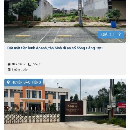
GIÁ:
1,1
TỶ
Đất mặt tiền kinh doanh, tân bình dĩ an sổ hồng riêng 1ty1
2
Nhà đất bán
66m
3 năm trước
HUYỆN DẦU TIẾNG