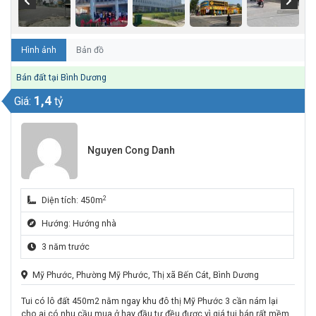
Hình ảnh
Bản đồ
Bán đất tại Bình Dương
1,4
Giá:
tỷ
Nguyen Cong Danh
2
Diện tích: 450m
Hướng: Hướng nhà
3 năm trước
Mỹ Phước, Phường Mỹ Phước, Thị xã Bến Cát, Bình Dương
Tui có lô đất 450m2 nằm ngay khu đô thị Mỹ Phước 3 cần nám lại
cho ai có nhu cầu mua ở hay đầu tư đều được vì giá tui bán rất mềm.