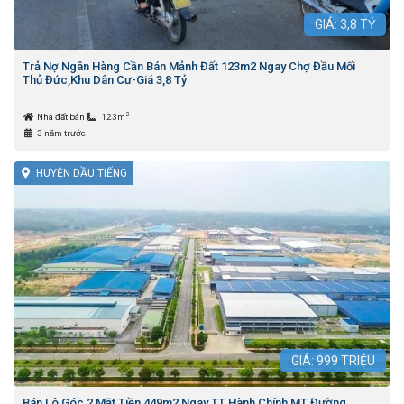
GIÁ:
3,8
TỶ
Trả Nợ Ngân Hàng Cần Bán Mảnh Đất 123m2 Ngay Chợ Đầu Mối
Thủ Đức,Khu Dân Cư-Giá 3,8 Tỷ
2
Nhà đất bán
123m
3 năm trước
HUYỆN DẦU TIẾNG
GIÁ:
999
TRIỆU
Bán Lô Góc 2 Mặt Tiền 449m2 Ngay TT Hành Chính,MT Đường