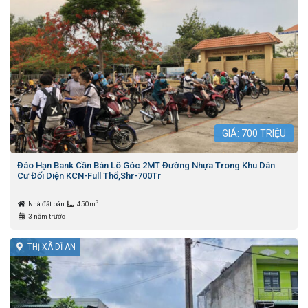
GIÁ:
700
TRIỆU
Đáo Hạn Bank Cần Bán Lô Góc 2MT Đường Nhựa Trong Khu Dân
Cư Đối Diện KCN-Full Thổ,Shr-700Tr
2
Nhà đất bán
450m
3 năm trước
THỊ XÃ DĨ AN