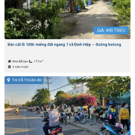
GIÁ:
490
TRIỆU
Bán cắt lỗ 100tr miếng đất ngang 7 xã Định Hiệp – đường betong
2
Nhà đất bán
177m
3 năm trước
THỊ XÃ THUẬN AN