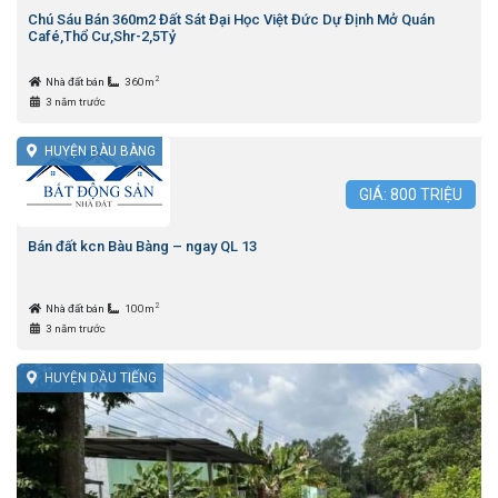
Chú Sáu Bán 360m2 Đất Sát Đại Học Việt Đức Dự Định Mở Quán
Café,Thổ Cư,Shr-2,5Tỷ
2
Nhà đất bán
360m
3 năm trước
HUYỆN BÀU BÀNG
GIÁ:
800
TRIỆU
Bán đất kcn Bàu Bàng – ngay QL 13
2
Nhà đất bán
100m
3 năm trước
HUYỆN DẦU TIẾNG