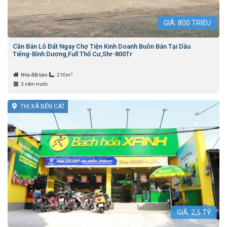
GIÁ:
800
TRIỆU
Cần Bán Lô Đất Ngay Chợ Tiện Kinh Doanh Buôn Bán Tại Dầu
Tiếng-Bình Dương,Full Thổ Cư,Shr-800Tr
2
Nhà đất bán
210m
3 năm trước
THỊ XÃ BẾN CÁT
GIÁ:
2,5
TỶ