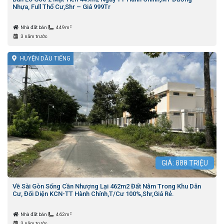
Nhựa, Full Thổ Cư,Shr – Giá 999Tr
2
Nhà đất bán
449m
3 năm trước
HUYỆN DẦU TIẾNG
GIÁ:
888
TRIỆU
Về Sài Gòn Sống Cần Nhượng Lại 462m2 Đất Nằm Trong Khu Dân
Cư, Đối Diện KCN-TT Hành Chính,T/Cư 100%,Shr,Giá Rẻ.
2
Nhà đất bán
462m
3 năm trước