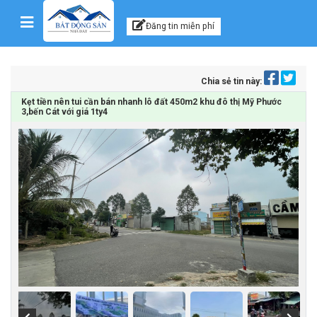
Kênh thông tin, tư vấn
Skip to content
Đăng tin miễn phí
Chia sẻ tin này:
Kẹt tiền nên tui cần bán nhanh lô đất 450m2 khu đô thị Mỹ Phước
3,bến Cát với giá 1ty4