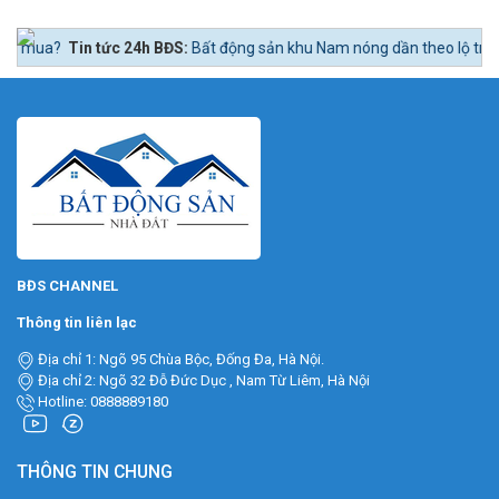
c 24h BĐS:
Bất động sản khu Nam nóng dần theo lộ trình lên quận Nhà Bè
BĐS CHANNEL
Thông tin liên lạc
Địa chỉ 1: Ngõ 95 Chùa Bộc, Đống Đa, Hà Nội.
Địa chỉ 2: Ngõ 32 Đỗ Đức Dục , Nam Từ Liêm, Hà Nội
Hotline: 0888889180
THÔNG TIN CHUNG