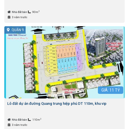
2
Nhà đất bán
90m
3 năm trước
QUẬN 9
GIÁ:
11
TỶ
Lô đất dự án đường Quang trung hiệp phú DT 110m, khu vip
2
Nhà đất bán
110m
3 năm trước