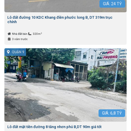
GIÁ:
24
TỶ
Lô đất đường 10 KDC Khang điền phước long B, DT 319m trục
chính
2
Nhà đất bán
320m
3 năm trước
QUẬN 9
GIÁ:
6,8
TỶ
Lô đất mặt tiền đường 8 tăng nhơn phú B,DT 90m giá tốt