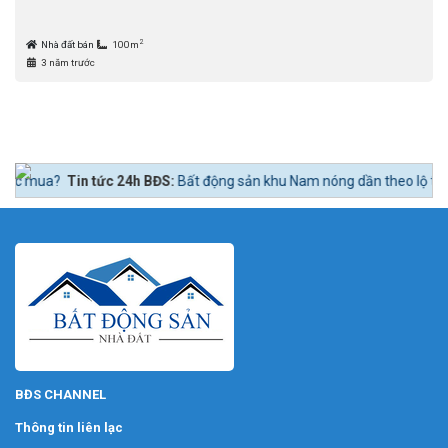
2
Nhà đất bán
100m
3 năm trước
c 24h BĐS:
Bất động sản khu Nam nóng dần theo lộ trình lên quận Nhà B
BĐS CHANNEL
Thông tin liên lạc