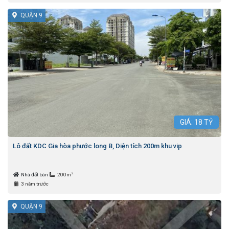
QUẬN 9
GIÁ:
18
TỶ
Lô đất KDC Gia hòa phước long B, Diện tích 200m khu vip
2
Nhà đất bán
200m
3 năm trước
QUẬN 9