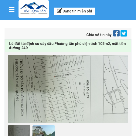
Kênh thông tin, tư vấn
Skip to content
Đăng tin miễn phí
Chia sẻ tin này:
Lô đất tái định cư cây dầu Phường tân phú diện tích 105m2, mặt tiền
đường 249