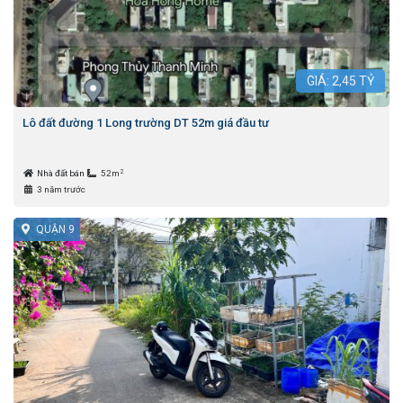
GIÁ:
2,45
TỶ
Lô đất đường 1 Long trường DT 52m giá đầu tư
2
Nhà đất bán
52m
3 năm trước
QUẬN 9