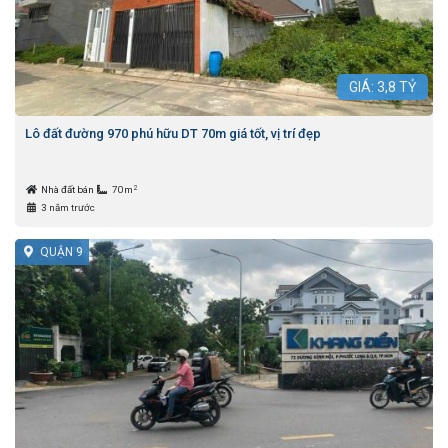
GIÁ:
3,8
TỶ
Lô đất đường 970 phú hữu DT 70m giá tốt, vị trí đẹp
2
Nhà đất bán
70m
3 năm trước
QUẬN 9