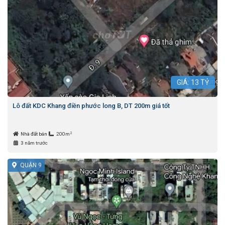
GIÁ:
13
TỶ
Lô đất KDC Khang điền phước long B, DT 200m giá tốt
2
Nhà đất bán
200m
3 năm trước
QUẬN 9