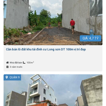
GIÁ:
4,7
TỶ
Cần bán lô đất khu tái đình cư Long sơn DT 100m vị trí đẹp
2
Nhà đất bán
100m
3 năm trước
QUẬN 9