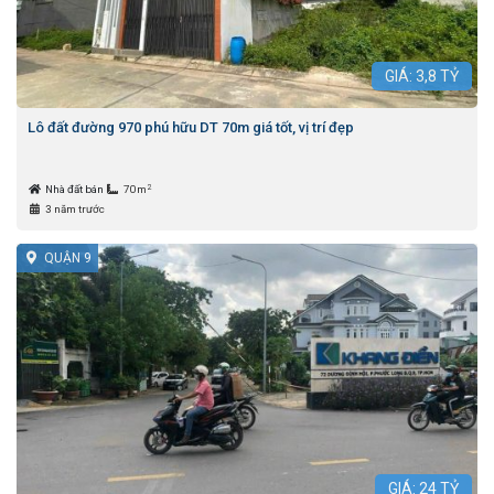
GIÁ:
3,8
TỶ
Lô đất đường 970 phú hữu DT 70m giá tốt, vị trí đẹp
2
Nhà đất bán
70m
3 năm trước
QUẬN 9
GIÁ:
24
TỶ