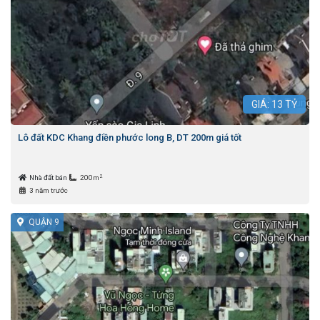
GIÁ:
13
TỶ
Lô đất KDC Khang điền phước long B, DT 200m giá tốt
2
Nhà đất bán
200m
3 năm trước
QUẬN 9