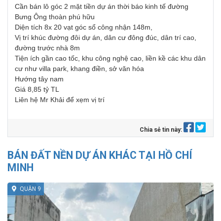
Cần bán lô góc 2 mặt tiền dự án thời báo kinh tế đường
Bưng Ông thoàn phú hữu
Diện tích 8x 20 vạt góc sổ công nhận 148m,
Vị trí khúc đường đôi dự án, dân cư đông đúc, dân trí cao,
đường trước nhà 8m
Tiện ích gần cao tốc, khu công nghệ cao, liền kề các khu dân
cư như villa park, khang điền, sở văn hóa
Hướng tây nam
Giá 8,85 tỷ TL
Liên hệ Mr Khải để xẹm vị trí
Chia sẻ tin này:
BÁN ĐẤT NỀN DỰ ÁN KHÁC TẠI HỒ CHÍ
MINH
QUẬN 9