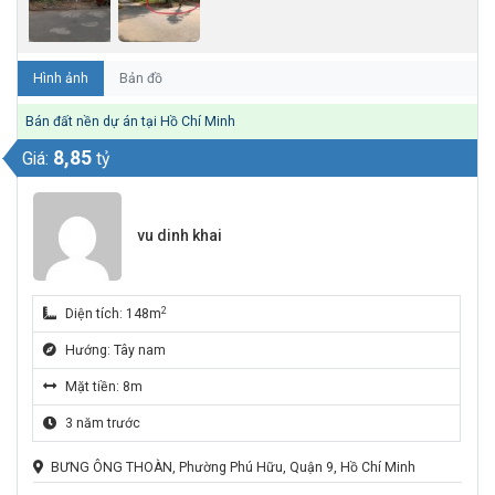
Hình ảnh
Bản đồ
Bán đất nền dự án tại Hồ Chí Minh
8,85
Giá:
tỷ
vu dinh khai
2
Diện tích: 148m
Hướng: Tây nam
Mặt tiền: 8m
3 năm trước
BƯNG ÔNG THOÀN, Phường Phú Hữu, Quận 9, Hồ Chí Minh