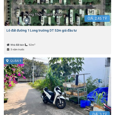
GIÁ:
2,45
TỶ
Lô đất đường 1 Long trường DT 52m giá đầu tư
2
Nhà đất bán
52m
3 năm trước
QUẬN 9
GIÁ:
3
TỶ