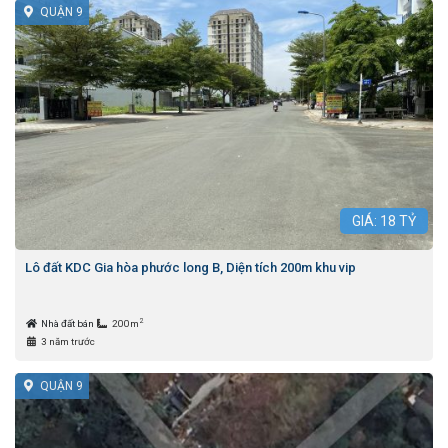
QUẬN 9
GIÁ:
18
TỶ
Lô đất KDC Gia hòa phước long B, Diện tích 200m khu vip
2
Nhà đất bán
200m
3 năm trước
QUẬN 9