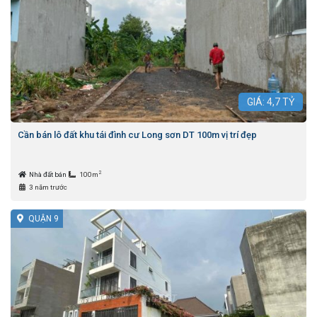
GIÁ:
4,7
TỶ
Cần bán lô đất khu tái đình cư Long sơn DT 100m vị trí đẹp
2
Nhà đất bán
100m
3 năm trước
QUẬN 9