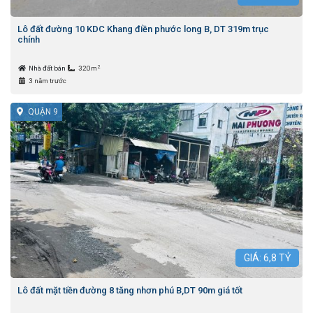
Lô đất đường 10 KDC Khang điền phước long B, DT 319m trục
chính
2
Nhà đất bán
320m
3 năm trước
QUẬN 9
GIÁ:
6,8
TỶ
Lô đất mặt tiền đường 8 tăng nhơn phú B,DT 90m giá tốt