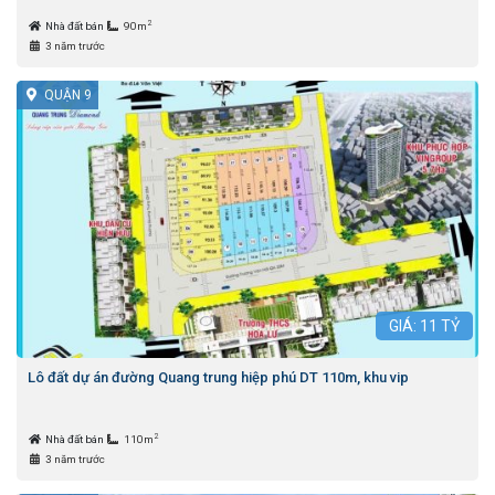
2
Nhà đất bán
90m
3 năm trước
QUẬN 9
GIÁ:
11
TỶ
Lô đất dự án đường Quang trung hiệp phú DT 110m, khu vip
2
Nhà đất bán
110m
3 năm trước