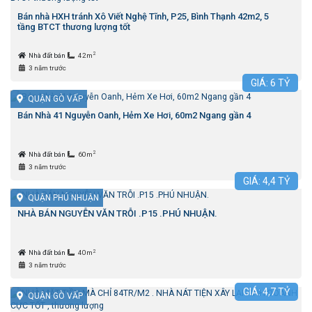
Bán nhà HXH tránh Xô Viết Nghệ Tĩnh, P25, Bình Thạnh 42m2, 5
tầng BTCT thương lượng tốt
2
Nhà đất bán
42m
3 năm trước
GIÁ:
6
TỶ
QUẬN GÒ VẤP
Bán Nhà 41 Nguyễn Oanh, Hẻm Xe Hơi, 60m2 Ngang gần 4
2
Nhà đất bán
60m
3 năm trước
GIÁ:
4,4
TỶ
QUẬN PHÚ NHUẬN
NHÀ BÁN NGUYỄN VĂN TRỖI .P15 .PHÚ NHUẬN.
2
Nhà đất bán
40m
3 năm trước
GIÁ:
4,7
TỶ
QUẬN GÒ VẤP