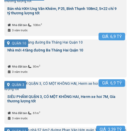
Bán nhà HXH Ung Văn Khiêm, P25, Bình Thạnh 108m2, 5×22 chỉ 9
tỷ thương lượng tốt
2
Nhà đất bán
108m
3 năm trước
GIÁ:
6,9
TỶ
QUẬN 10
Nhà mới 4 tầng đường Ba Tháng Hai Quận 10
2
Nhà đất bán
30m
3 năm trước
GIÁ:
6,9
TỶ
QUẬN 3
SIÊU PHẨM QUẬN 3, CÓ MỘT KHÔNG HAI, Herm xe hoi 7M, Gía
thương lượng tốt
2
Nhà đất bán
61m
3 năm trước
GIÁ:
3,39
TỶ