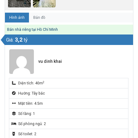
Hình ảnh
Bản đồ
Bán nhà riêng tại Hồ Chí Minh
3,2
Giá:
tỷ
vu dinh khai
2
Diện tích: 40m
Hướng: Tây bắc
Mặt tiền: 4.5m
Số tầng: 1
Số phòng ngủ: 2
Số toilet: 2