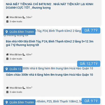
NHÀ MẶT TIỀN MÀ CHỈ 84TR/M2 . NHÀ NÁT TIỆN XÂY LẠI KINH
DOANH CỰC TỐT , thương lượng
2
Nhà đất bán
56m
3 năm trước
GIÁ:
7
TỶ
QUẬN BÌNH THẠNH
Bán nhà HXH Bùi Đình Túy, P24, Bình Thạnh 63m2 2 tầng 5×12.3m
giá 7 tỷ thương lượng tốt
2
Nhà đất bán
63m
3 năm trước
GIÁ:
12,7
TỶ
QUẬN 10
Giảm chào 300tr nhà 6 tầng hẻm 8m trung tâm Hoà Hảo Quận 10
2
Nhà đất bán
50m
3 năm trước
GIÁ:
9
TỶ
QUẬN BÌNH THẠNH