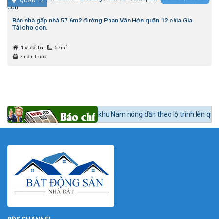
QUẬN 12
Bán nhà gấp nhà 57.6m2 đường Phan Văn Hớn quận 12 chia Gia
Tài cho con.
2
Nhà đất bán
57m
3 năm trước
tức 24h BĐS:
Bất động sản khu Nam nóng dần theo lộ trình lên quận Nhà
BĐS CHANNEL