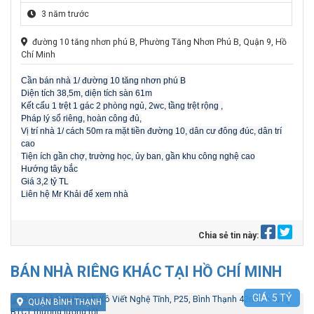
3 năm trước
đường 10 tăng nhơn phú B, Phường Tăng Nhơn Phú B, Quận 9, Hồ
Chí Minh
Cần bán nhà 1/ đường 10 tăng nhơn phú B
Diện tích 38,5m, diện tích sàn 61m
Kết cấu 1 trệt 1 gác 2 phòng ngủ, 2wc, tầng trệt rộng ,
Pháp lý sổ riêng, hoàn công đủ,
Vị trí nhà 1/ cách 50m ra mặt tiền đường 10, dân cư đông đúc, dân trí
cao
Tiện ích gần chợ, trường học, ủy ban, gần khu công nghệ cao
Hướng tây bắc
Giá 3,2 tỷ TL
Liên hệ Mr Khải để xem nhà
Chia sẻ tin này:
BÁN NHÀ RIÊNG KHÁC TẠI HỒ CHÍ MINH
GIÁ:
5
TỶ
QUẬN BÌNH THẠNH