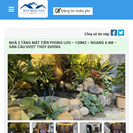
Kênh thông tin, tư vấn
Skip to content
Đăng tin miễn phí
Chia sẻ tin này:
NHÀ 2 TẦNG MẶT TIỀN PHÙNG LƯU – 120M2 – NGANG 6.6M –
GẦN CẦU VƯỢT THỦY DƯƠNG