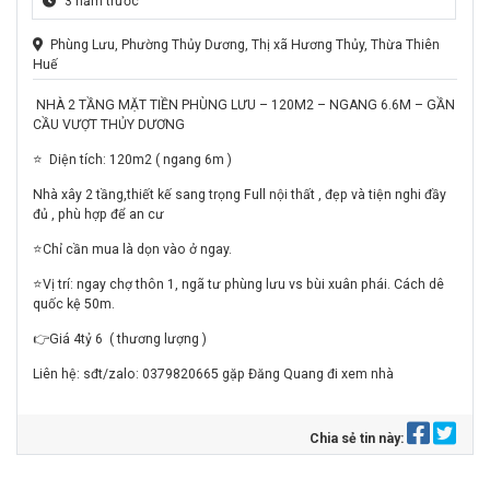
3 năm trước
Phùng Lưu, Phường Thủy Dương, Thị xã Hương Thủy, Thừa Thiên
Huế
NHÀ 2 TẦNG MẶT TIỀN PHÙNG LƯU – 120M2 – NGANG 6.6M – GẦN
CẦU VƯỢT THỦY DƯƠNG
⭐️
Diện tích: 120m2 ( ngang 6m )
Nhà xây 2 tầng,thiết kế sang trọng Full nội thất , đẹp và tiện nghi đầy
đủ , phù hợp để an cư
⭐
Chỉ cần mua là dọn vào ở ngay.
⭐
Vị trí: ngay chợ thôn 1, ngã tư phùng lưu vs bùi xuân phái. Cách dê
quốc kệ 50m.
👉
Giá 4tỷ 6
( thương lượng )
Liên hệ: sđt/zalo: 0379820665 gặp Đăng Quang đi xem nhà
Chia sẻ tin này: