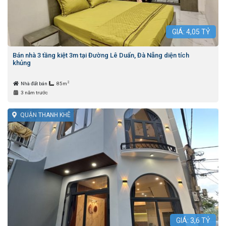
GIÁ:
4,05
TỶ
Bán nhà 3 tầng kiệt 3m tại Đường Lê Duẩn, Đà Nẵng diện tích
khủng
2
Nhà đất bán
85m
3 năm trước
QUẬN THANH KHÊ
GIÁ:
3,6
TỶ