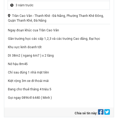
3 năm trước
Trần Cao Vân - Thanh Khê - Đà Nẵng, Phường Thanh Khê Đông,
Quận Thanh Khê, Đà Nẵng
Ngay đoạn khúc cua Trần Cao Vân
Gần trường học các cấp 1,2,3 và các trường Cao đẳng, Đại học
Khu vực kinh doanh tốt
Dt 38m2 ( ngang 6m7 ) x 2 tầng
Nở hậu 8m45
Chỉ sau đúng 1 nhà mặt tiền
Kiệt rộng 3m xe đi thoải mái
Đang cho thuê tháng 4 triệu 5
Gọi ngay 0896416440 ( Minh )
Chia sẻ tin này: