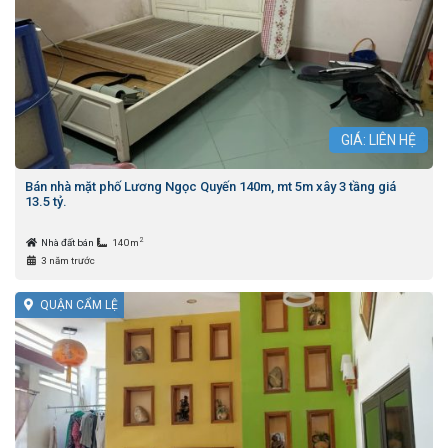
GIÁ: LIÊN HỆ
Bán nhà mặt phố Lương Ngọc Quyến 140m, mt 5m xây 3 tầng giá
13.5 tỷ.
2
Nhà đất bán
140m
3 năm trước
QUẬN CẨM LỆ