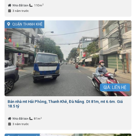
2
Nhà đất bán
110m
3 năm trước
QUẬN THANH KHÊ
GIÁ: LIÊN HỆ
Bán nhà mt Hải Phòng, Thanh Khê, Đà Nẵng. Dt 81m, mt 6.6m. Giá
18.5 tỷ
2
Nhà đất bán
81m
3 năm trước