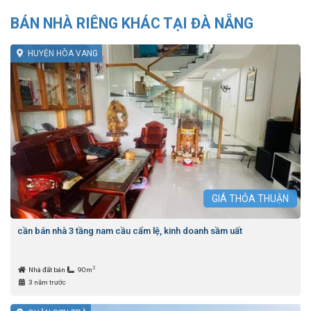
BÁN NHÀ RIÊNG KHÁC TẠI ĐÀ NẴNG
HUYỆN HÒA VANG
GIÁ
THỎA THUẬN
cần bán nhà 3 tầng nam cầu cẩm lệ, kinh doanh sầm uất
2
Nhà đất bán
90m
3 năm trước