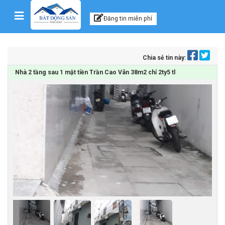
Kênh thông tin, tư vấn
Skip to content
Đăng tin miễn phí
Chia sẻ tin này:
Nhà 2 tầng sau 1 mặt tiền Trần Cao Vân 38m2 chỉ 2ty5 tl