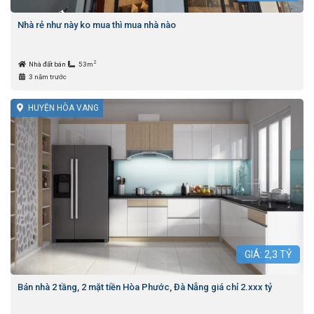
Nhà rẻ như này ko mua thì mua nhà nào
2
Nhà đất bán
53m
3 năm trước
HUYỆN HÒA VANG
GIÁ:
2,3
TỶ
Bán nhà 2 tầng, 2 mặt tiền Hòa Phước, Đà Nẵng giá chỉ 2.xxx tỷ