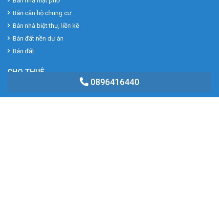
Bán nhà mặt phố
Bán căn hộ chung cư
Bán nhà biệt thự, liền kề
Bán đất nền dự án
Bán đất
CHO THUÊ
0896416440
Cho thuê nhà riêng
Cho thuê nhà mặt phố
Cho thuê căn hộ chung cư
Cho thuê nhà trọ, phòng trọ
Cho thuê cửa hàng, ki ốt
Cho thuê văn phòng
SANG NHƯỢNG
Sang nhượng mặt bằng
Sang nhượng cơ sở kinh doanh
Sang nhượng cơ sở sản xuất