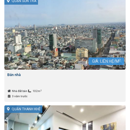
QUẬN SƠN TRÀ
2
GIÁ: LIÊN HỆ/M
Bán nhà
2
Nhà đất bán
102m
3 năm trước
QUẬN THANH KHÊ