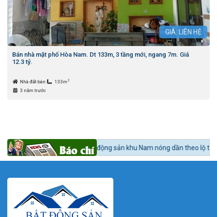
GIÁ: LIÊN HỆ
Bán nhà mặt phố Hòa Nam. Dt 133m, 3 tầng mới, ngang 7m. Giá
12.3 tỷ.
2
Nhà đất bán
133m
3 năm trước
 24h BĐS:
Bất động sản khu Nam nóng dần theo lộ trình lên quận Nhà Bè.