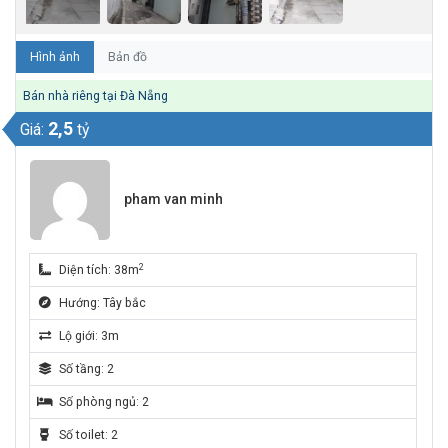
Hình ảnh
Bản đồ
Bán nhà riêng tại Đà Nẵng
2,5
Giá:
tỷ
pham van minh
2
Diện tích: 38m
Hướng: Tây bắc
Lộ giới: 3m
Số tầng: 2
Số phòng ngủ: 2
Số toilet: 2