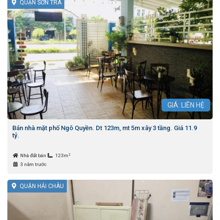
QUẬN SƠN TRÀ
GIÁ: LIÊN HỆ
Bán nhà mặt phố Ngô Quyền. Dt 123m, mt 5m xây 3 tầng. Giá 11.9
tỷ.
2
Nhà đất bán
123m
3 năm trước
QUẬN HẢI CHÂU