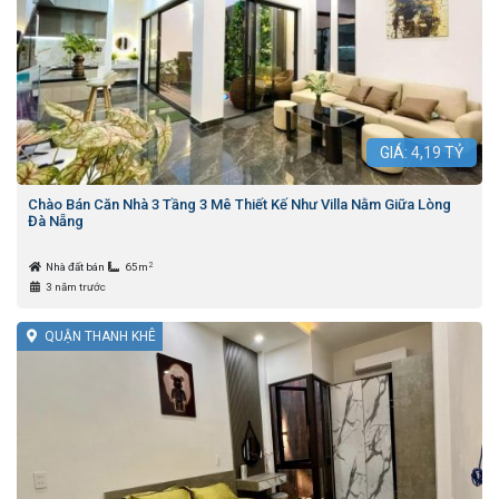
GIÁ:
4,19
TỶ
Chào Bán Căn Nhà 3 Tầng 3 Mê Thiết Kế Như Villa Nằm Giữa Lòng
Đà Nẵng
2
Nhà đất bán
65m
3 năm trước
QUẬN THANH KHÊ