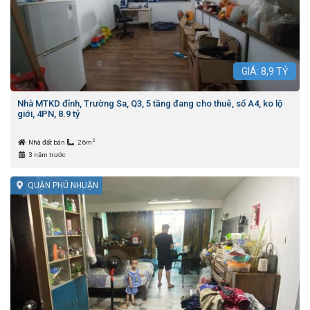
GIÁ:
8,9
TỶ
Nhà MTKD đỉnh, Trường Sa, Q3, 5 tầng đang cho thuê, sổ A4, ko lộ
giới, 4PN, 8.9 tỷ
2
Nhà đất bán
26m
3 năm trước
QUẬN PHÚ NHUẬN