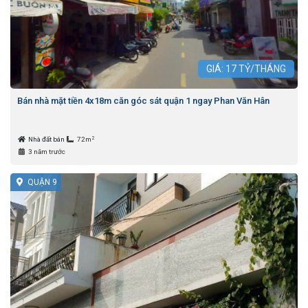
GIÁ:
17
TỶ/THÁNG
Bán nhà mặt tiền 4x18m căn góc sát quận 1 ngay Phan Văn Hân
2
Nhà đất bán
72m
3 năm trước
QUẬN 9