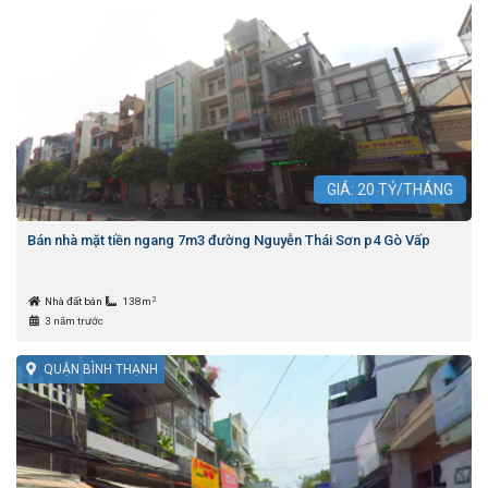
GIÁ:
20
TỶ/THÁNG
Bán nhà mặt tiền ngang 7m3 đường Nguyễn Thái Sơn p4 Gò Vấp
2
Nhà đất bán
138m
3 năm trước
QUẬN BÌNH THẠNH