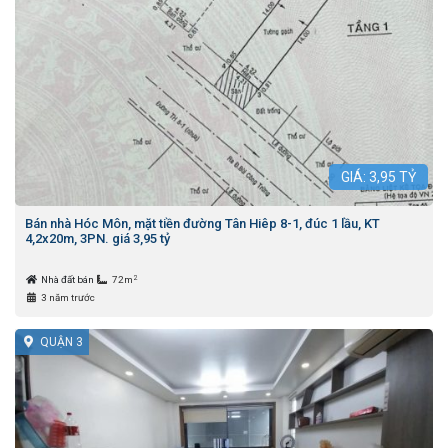
GIÁ:
3,95
TỶ
Bán nhà Hóc Môn, mặt tiền đường Tân Hiêp 8-1, đúc 1 lầu, KT
4,2x20m, 3PN. giá 3,95 tỷ
2
Nhà đất bán
72m
3 năm trước
QUẬN 3