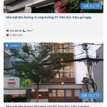
GIÁ:
4,2
TỶ
Nhà mặt tiền đường 4 Long trường DT 94m đúc 4 lầu giá ngộp
2
Nhà đất bán
95m
3 năm trước
QUẬN 9
GIÁ:
10,7
TỶ
Nhà mặt tiền đường 904 Hiệp phú DT 67m đúc 4 lầu vị trí đẹp