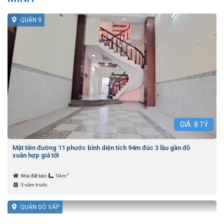
QUẬN 9
GIÁ:
8
TỶ
Mặt tiền đường 11 phước bình diện tích 94m đúc 3 lầu gần đỗ
xuân hợp giá tốt
2
Nhà đất bán
94m
3 năm trước
QUẬN GÒ VẤP