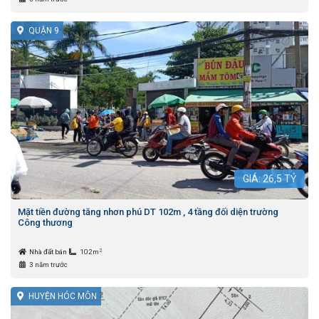
QUẬN 9
GIÁ:
26,5
TỶ
Mặt tiền đường tăng nhơn phú DT 102m , 4 tầng đối diện trường
Công thương
2
Nhà đất bán
102m
3 năm trước
HUYỆN HÓC MÔN