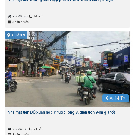
2
Nhà đất bán
67m
3 năm trước
QUẬN 9
GIÁ:
14
TỶ
Nhà mặt tiền ĐỖ xuân hợp Phước long B, diện tích 94m giá tốt
2
Nhà đất bán
94m
3 năm trước