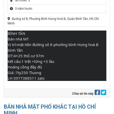
Số toilet: 3
3 năm trước
đường số 8, Phường Bình Hưng Hoà B, Quận Bình Tân, Hồ Chí
Minh
BÌNH TÂN
Bán nhà MT
Vị trí:mặt tiền đường số 8 phường bình Hưng hoà B
bình Tân
DT:4×25 thổ cư 97m
Kết cấu:1 trệt +lửng +3 lầu
Hoàng công đầy đủ
Giá :7ty250 Tluong
LH 0977388511 zalo
Chia sẻ tin này:
BÁN NHÀ MẶT PHỐ KHÁC TẠI HỒ CHÍ
MINH