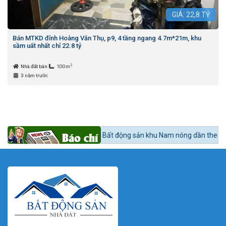
GIÁ:
22,8
TỶ
Bán MTKD đỉnh Hoàng Văn Thụ, p9, 4 tầng ngang 4.7m*21m, khu
sầm uất nhất chỉ 22.8 tỷ
2
Nhà đất bán
100m
3 năm trước
n tức 24h BĐS:
Bất động sản khu Nam nóng dần theo lộ trình lên quận N