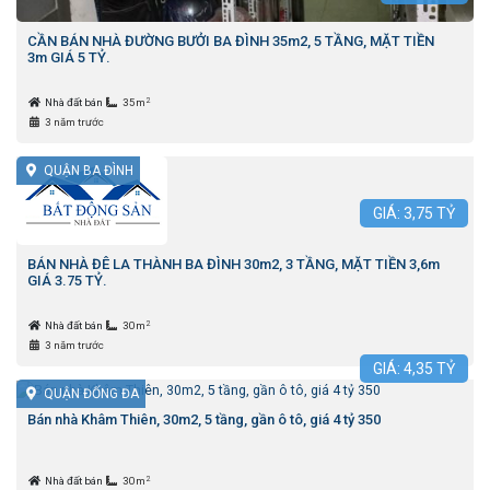
CẦN BÁN NHÀ ĐƯỜNG BƯỞI BA ĐÌNH 35m2, 5 TẦNG, MẶT TIỀN
3m GIÁ 5 TỶ.
2
Nhà đất bán
35m
3 năm trước
QUẬN BA ĐÌNH
GIÁ:
3,75
TỶ
BÁN NHÀ ĐÊ LA THÀNH BA ĐÌNH 30m2, 3 TẦNG, MẶT TIỀN 3,6m
GIÁ 3.75 TỶ.
2
Nhà đất bán
30m
3 năm trước
GIÁ:
4,35
TỶ
QUẬN ĐỐNG ĐA
Bán nhà Khâm Thiên, 30m2, 5 tầng, gần ô tô, giá 4 tỷ 350
2
Nhà đất bán
30m