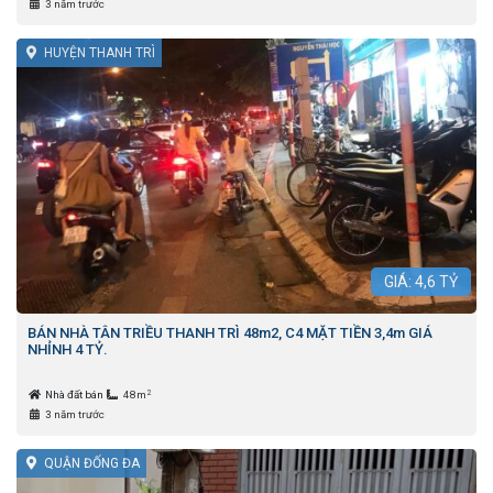
3 năm trước
HUYỆN THANH TRÌ
GIÁ:
4,6
TỶ
BÁN NHÀ TÂN TRIỀU THANH TRÌ 48m2, C4 MẶT TIỀN 3,4m GIÁ
NHỈNH 4 TỶ.
2
Nhà đất bán
48m
3 năm trước
QUẬN ĐỐNG ĐA