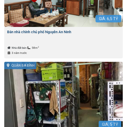
GIÁ:
6,5
TỶ
Bán nhà chính chủ phố Nguyễn An Ninh
2
Nhà đất bán
58m
3 năm trước
QUẬN BA ĐÌNH
GIÁ:
5
TỶ