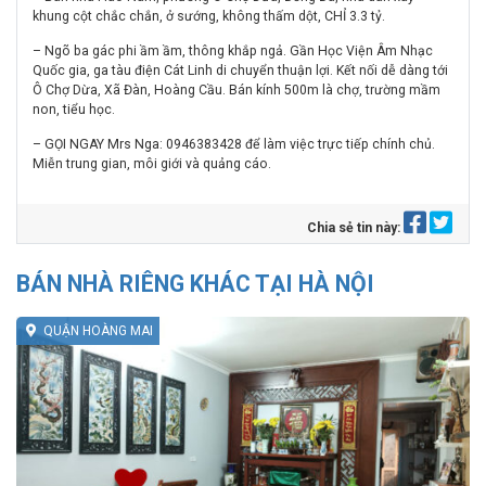
khung cột chắc chắn, ở sướng, không thấm dột, CHỈ 3.3 tỷ.
– Ngõ ba gác phi ầm ầm, thông khắp ngả. Gần Học Viện Âm Nhạc
Quốc gia, ga tàu điện Cát Linh di chuyển thuận lợi. Kết nối dễ dàng tới
Ô Chợ Dừa, Xã Đàn, Hoàng Cầu. Bán kính 500m là chợ, trường mầm
non, tiểu học.
– GỌI NGAY Mrs Nga: 0946383428 để làm việc trực tiếp chính chủ.
Miễn trung gian, môi giới và quảng cáo.
Chia sẻ tin này:
BÁN NHÀ RIÊNG KHÁC TẠI HÀ NỘI
QUẬN HOÀNG MAI