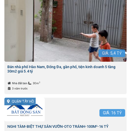
GIÁ:
5,4
TỶ
Bán nhà phố Hào Nam, Đống Đa, gần phố, tiện kinh doanh 5 tầng
30m2 giá 5.4 tỷ
2
Nhà đất bán
30m
3 năm trước
QUẬN TÂY HỒ
GIÁ:
16
TỶ
NGHI TÀM-BIỆT THỰ SÂN VƯỜN-OTO TRÁNH-100M²-16 TỶ