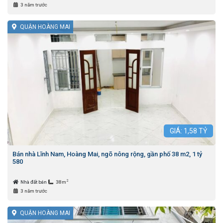
3 năm trước
QUẬN HOÀNG MAI
GIÁ:
1,58
TỶ
Bán nhà Lĩnh Nam, Hoàng Mai, ngõ nông rộng, gần phố 38 m2, 1 tỷ
580
2
Nhà đất bán
38m
3 năm trước
QUẬN HOÀNG MAI