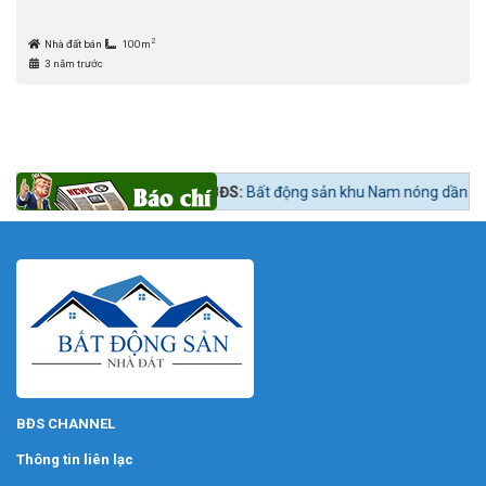
2
Nhà đất bán
100m
3 năm trước
 mua?
Tin tức 24h BĐS:
Bất động sản khu Nam nóng dần theo lộ trình lê
BĐS CHANNEL
Thông tin liên lạc