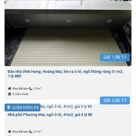
GIÁ:
1,88
TỶ
Bán nhà Vĩnh Hưng, Hoàng Mai, 5m ra ô tô, ngõ thông rộng 31 m2,
1 tỷ 880
2
Nhà đất bán
31m
3 năm trước
GIÁ:
5,85
TỶ
QUẬN ĐỐNG ĐA
Nhà phố Phương Mai, ngõ ô tô, 41m2, giá 5 tỷ 85
2
Nhà đất bán
41m