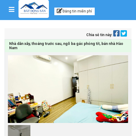
Kênh thông tin, tư vấn
Skip to content
Đăng tin miễn phí
Chia sẻ tin này:
Nhà dân xây, thoáng trước sau, ngõ ba gác phóng tít, bán nhà Hào
Nam