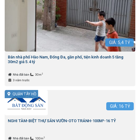
GIÁ:
5,4
TỶ
Bán nhà phố Hào Nam, Đống Đa, gần phố, tiện kinh doanh 5 tầng
30m2 giá 5.4 tỷ
2
Nhà đất bán
30m
3 năm trước
QUẬN TÂY HỒ
GIÁ:
16
TỶ
NGHI TÀM-BIỆT THỰ SÂN VƯỜN-OTO TRÁNH-100M²-16 TỶ
2
Nhà đất bán
100m