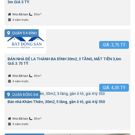
3m GIÁ 5 TỶ.
2
Nhà đất bán
35m
3 năm trước
QUẬN BA ĐÌNH
GIÁ:
3,75
TỶ
BÁN NHÀ ĐÊ LA THÀNH BA ĐÌNH 30m2, 3 TẦNG, MẶT TIỀN 3,6m
GIÁ 3.75 TỶ.
2
Nhà đất bán
30m
3 năm trước
GIÁ:
4,35
TỶ
QUẬN ĐỐNG ĐA
Bán nhà Khâm Thiên, 30m2, 5 tầng, gần ô tô, giá 4 tỷ 350
2
Nhà đất bán
30m
3 năm trước