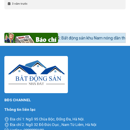
3 năm trước
a?
Tin tức 24h BĐS:
Bất động sản khu Nam nóng dần theo lộ trình lên 
BĐS CHANNEL
Thông tin liên lạc
Địa chỉ 1: Ngõ 95 Chùa Bộc, Đống Đa, Hà Nội.
Địa chỉ 2: Ngõ 32 Đỗ Đức Dục , Nam Từ Liêm, Hà Nội