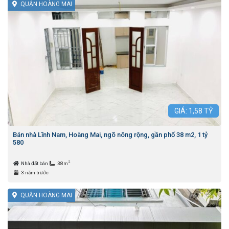
QUẬN HOÀNG MAI
GIÁ:
1,58
TỶ
Bán nhà Lĩnh Nam, Hoàng Mai, ngõ nông rộng, gần phố 38 m2, 1 tỷ
580
2
Nhà đất bán
38m
3 năm trước
QUẬN HOÀNG MAI