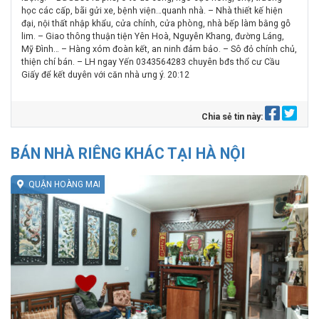
học các cấp, bãi gửi xe, bệnh viện…quanh nhà. – Nhà thiết kế hiện
đại, nội thất nhập khẩu, cửa chính, cửa phòng, nhà bếp làm bằng gỗ
lim. – Giao thông thuận tiện Yên Hoà, Nguyễn Khang, đường Láng,
Mỹ Đình… – Hàng xóm đoàn kết, an ninh đảm bảo. – Sô đỏ chính chủ,
thiện chí bán. – LH ngay Yến 0343564283 chuyên bđs thổ cư Cầu
Giấy để kết duyên với căn nhà ưng ý. 20:12
Chia sẻ tin này:
BÁN NHÀ RIÊNG KHÁC TẠI HÀ NỘI
QUẬN HOÀNG MAI