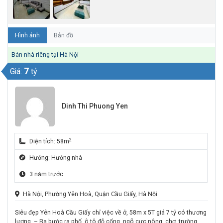
Hình ảnh
Bản đồ
Bán nhà riêng tại Hà Nội
7
Giá:
tỷ
Dinh Thi Phuong Yen
2
Diện tích: 58m
Hướng: Hướng nhà
3 năm trước
Hà Nội, Phường Yên Hoà, Quận Cầu Giấy, Hà Nội
Siêu đẹp Yên Hoà Cầu Giấy chỉ việc về ở, 58m x 5T giá 7 tỷ có thương
lượng. – Ba bước ra phố, ô tô đỗ cổng, ngõ cực nông, chợ, trường