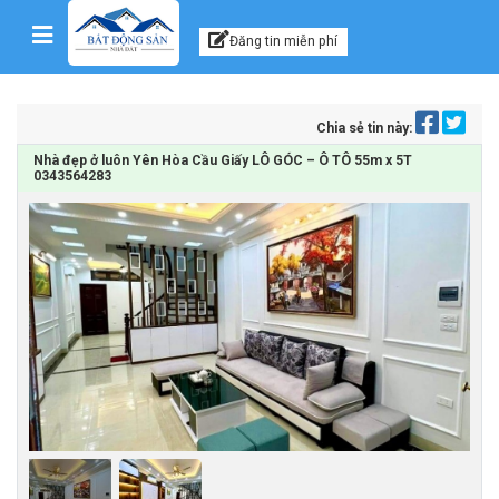
Kênh thông tin, tư vấn
Skip to content
Đăng tin miễn phí
Chia sẻ tin này:
Nhà đẹp ở luôn Yên Hòa Cầu Giấy LÔ GÓC – Ô TÔ 55m x 5T
0343564283