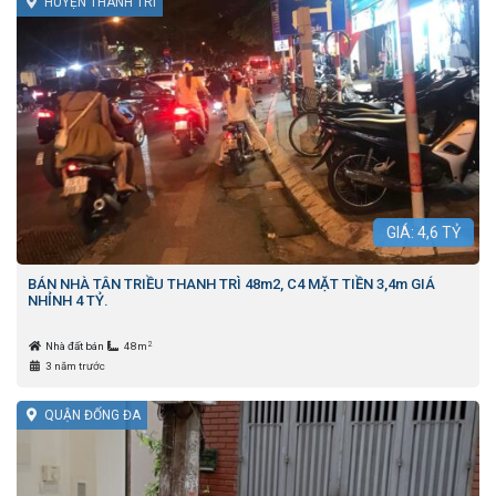
HUYỆN THANH TRÌ
GIÁ:
4,6
TỶ
BÁN NHÀ TÂN TRIỀU THANH TRÌ 48m2, C4 MẶT TIỀN 3,4m GIÁ
NHỈNH 4 TỶ.
2
Nhà đất bán
48m
3 năm trước
QUẬN ĐỐNG ĐA