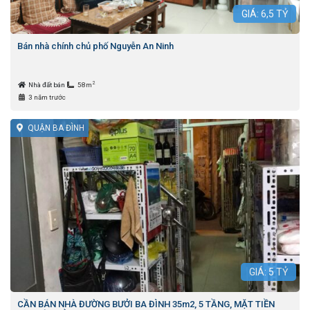
GIÁ:
6,5
TỶ
Bán nhà chính chủ phố Nguyễn An Ninh
2
Nhà đất bán
58m
3 năm trước
QUẬN BA ĐÌNH
GIÁ:
5
TỶ
CẦN BÁN NHÀ ĐƯỜNG BƯỞI BA ĐÌNH 35m2, 5 TẦNG, MẶT TIỀN