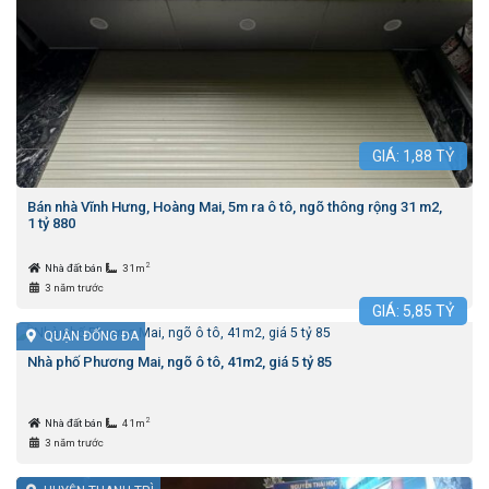
GIÁ:
1,88
TỶ
Bán nhà Vĩnh Hưng, Hoàng Mai, 5m ra ô tô, ngõ thông rộng 31 m2,
1 tỷ 880
2
Nhà đất bán
31m
3 năm trước
GIÁ:
5,85
TỶ
QUẬN ĐỐNG ĐA
Nhà phố Phương Mai, ngõ ô tô, 41m2, giá 5 tỷ 85
2
Nhà đất bán
41m
3 năm trước