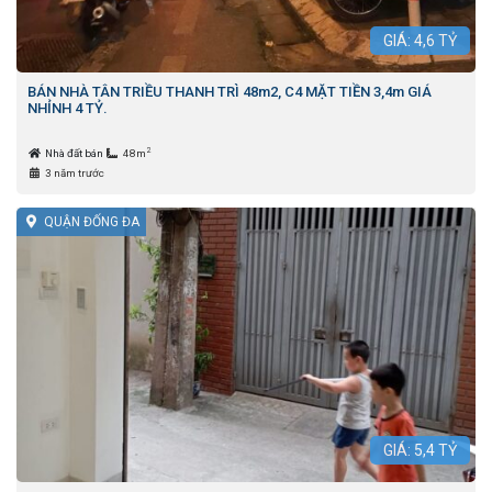
GIÁ:
4,6
TỶ
BÁN NHÀ TÂN TRIỀU THANH TRÌ 48m2, C4 MẶT TIỀN 3,4m GIÁ
NHỈNH 4 TỶ.
2
Nhà đất bán
48m
3 năm trước
QUẬN ĐỐNG ĐA
GIÁ:
5,4
TỶ