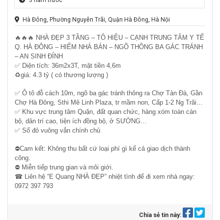
Hà Đông, Phường Nguyễn Trãi, Quận Hà Đông, Hà Nội
🔥🔥🔥 NHÀ ĐẸP 3 TẦNG – TÔ HIỆU – CẠNH TRUNG TÂM Y TẾ
Q. HÀ ĐÔNG – HIẾM NHÀ BÁN – NGÕ THÔNG BA GÁC TRÁNH
– AN SINH ĐỈNH
✅ Diện tích: 36m2x3T, mặt tiền 4,6m
♻giá: 4.3 tỷ ( có thương lượng )
✅ Ô tô đỗ cách 10m, ngõ ba gác tránh thông ra Chợ Tản Đà, Gần
Chợ Hà Đông, Sthi Mê Linh Plaza, tr mầm non, Cấp 1-2 Ng Trãi…
✅ Khu vực trung tâm Quận, đất quan chức, hàng xóm toàn cán
bộ, dân trí cao, tiện ích đồng bộ, ở SƯỚNG…
✅ Sổ đỏ vuông vắn chính chủ
⛔Cam kết: Không thu bất cứ loại phí gì kể cả giao dịch thành
công.
⛔ Miễn tiếp trung gian và môi giới.
☎ Liên hệ “E Quang NHÀ ĐẸP” nhiệt tình để đi xem nhà ngay:
0972 397 793
Chia sẻ tin này: