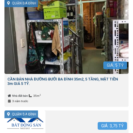
QUẬN BA ĐÌNH
GIÁ:
5
TỶ
CẦN BÁN NHÀ ĐƯỜNG BƯỞI BA ĐÌNH 35m2, 5 TẦNG, MẶT TIỀN
3m GIÁ 5 TỶ.
2
Nhà đất bán
35m
3 năm trước
QUẬN BA ĐÌNH
GIÁ:
3,75
TỶ