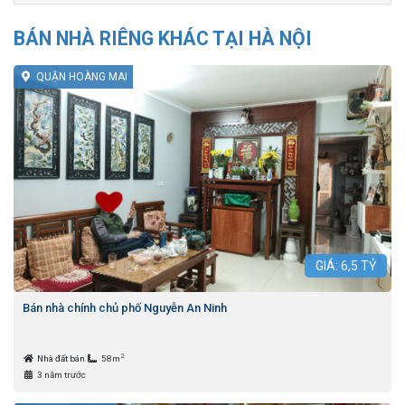
BÁN NHÀ RIÊNG KHÁC TẠI HÀ NỘI
QUẬN HOÀNG MAI
GIÁ:
6,5
TỶ
Bán nhà chính chủ phố Nguyễn An Ninh
2
Nhà đất bán
58m
3 năm trước