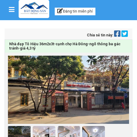
Kênh thông tin, tư vấn
Skip to content
Đăng tin miễn phí
Chia sẻ tin này:
Nhà đẹp Tô Hiệu 36m2x3t-cạnh chợ Hà Đông-ngõ thông ba gác
tránh-giá 4,3 tỷ