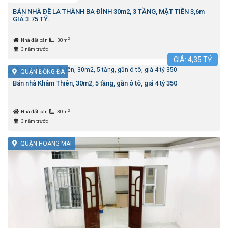
BÁN NHÀ ĐÊ LA THÀNH BA ĐÌNH 30m2, 3 TẦNG, MẶT TIỀN 3,6m
GIÁ 3.75 TỶ.
2
Nhà đất bán
30m
3 năm trước
GIÁ:
4,35
TỶ
QUẬN ĐỐNG ĐA
Bán nhà Khâm Thiên, 30m2, 5 tầng, gần ô tô, giá 4 tỷ 350
2
Nhà đất bán
30m
3 năm trước
QUẬN HOÀNG MAI