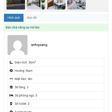
Hình ảnh
Bản đồ
Bán nhà riêng tại Hà Nội
anhquang
2
Diện tích: 36m
Hướng: Nam
Mặt tiền: 4m
Số tầng: 3
Số phòng ngủ: 3
Số toilet: 2
3 năm trước