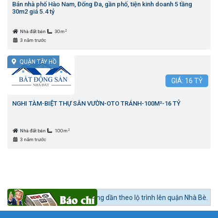
Bán nhà phố Hào Nam, Đống Đa, gần phố, tiện kinh doanh 5 tầng
30m2 giá 5.4 tỷ
2
Nhà đất bán
30m
3 năm trước
QUẬN TÂY HỒ
GIÁ:
16
TỶ
NGHI TÀM-BIỆT THỰ SÂN VƯỜN-OTO TRÁNH-100M²-16 TỶ
2
Nhà đất bán
100m
3 năm trước
 sản khu Nam nóng dần theo lộ trình lên quận Nhà Bè.