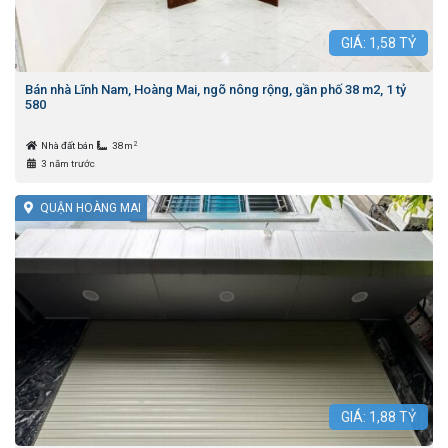
GIÁ:
1,58
TỶ
Bán nhà Lĩnh Nam, Hoàng Mai, ngõ nông rộng, gần phố 38 m2, 1 tỷ
580
2
Nhà đất bán
38m
3 năm trước
QUẬN HOÀNG MAI
GIÁ:
1,88
TỶ