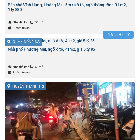
Bán nhà Vĩnh Hưng, Hoàng Mai, 5m ra ô tô, ngõ thông rộng 31 m2,
1 tỷ 880
2
Nhà đất bán
31m
3 năm trước
GIÁ:
5,85
TỶ
QUẬN ĐỐNG ĐA
Nhà phố Phương Mai, ngõ ô tô, 41m2, giá 5 tỷ 85
2
Nhà đất bán
41m
3 năm trước
HUYỆN THANH TRÌ