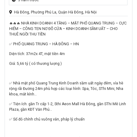
Hà Đông, Phường Phú La, Quận Hà Đông, Hà Nội
🔥🔥🔥 NHÀ KINH DOANH 4 TẦNG – MẶT PHỐ QUANG TRUNG – CỰC
HIẾM – CÔNG TEN NƠ ĐỖ CỬA – KINH DOANH SẦM UẤT – CHO
THUÊ NGỒI THU TIỀN
✅ PHỐ QUANG TRUNG – HÀ ĐÔNG – HN
Diện tích: 37m2x 4T, mặt tiền 4m
Giá: 5,66 tỷ ( có thương lượng )
✅ Nhà mặt phố Quang Trung Kinh Doanh sầm uất ngày đêm, vỉa hè
rộng rãi Đường 24m phù hợp các loại hình: Spa, Tóc, SThi Mini, Nha
khoa, mắt kính…
✅ Tiện ích: gần Tr cấp 1-2, Sthi Aeon Mall Hà Đông, gần SThi Mê Linh
Plaza, gần KĐT Văn Phú…
✅ Sổ đỏ chính chủ vuông vắn, pháp lý chuẩn