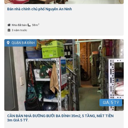
Bán nhà chính chủ phố Nguyễn An Ninh
2
Nhà đất bán
58m
3 năm trước
QUẬN BA ĐÌNH
GIÁ:
5
TỶ
CẦN BÁN NHÀ ĐƯỜNG BƯỞI BA ĐÌNH 35m2, 5 TẦNG, MẶT TIỀN
3m GIÁ 5 TỶ.