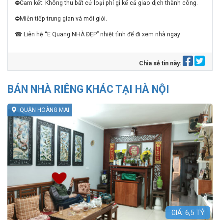
⛔Cam kết: Không thu bất cứ loại phí gì kể cả giao dịch thành công.
⛔Miễn tiếp trung gian và môi giới.
☎ Liên hệ “E Quang NHÀ ĐẸP” nhiệt tình để đi xem nhà ngay
Chia sẻ tin này:
BÁN NHÀ RIÊNG KHÁC TẠI HÀ NỘI
QUẬN HOÀNG MAI
GIÁ:
6,5
TỶ