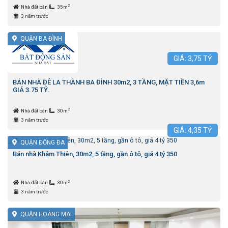
2
Nhà đất bán
35m
3 năm trước
QUẬN BA ĐÌNH
GIÁ:
3,75
TỶ
BÁN NHÀ ĐÊ LA THÀNH BA ĐÌNH 30m2, 3 TẦNG, MẶT TIỀN 3,6m
GIÁ 3.75 TỶ.
2
Nhà đất bán
30m
3 năm trước
GIÁ:
4,35
TỶ
QUẬN ĐỐNG ĐA
Bán nhà Khâm Thiên, 30m2, 5 tầng, gần ô tô, giá 4 tỷ 350
2
Nhà đất bán
30m
3 năm trước
QUẬN HOÀNG MAI