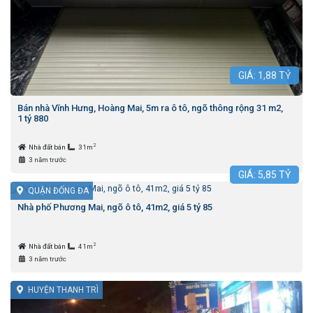
GIÁ:
1,88
TỶ
Bán nhà Vĩnh Hưng, Hoàng Mai, 5m ra ô tô, ngõ thông rộng 31 m2,
1 tỷ 880
2
Nhà đất bán
31m
3 năm trước
GIÁ:
5,85
TỶ
QUẬN ĐỐNG ĐA
Nhà phố Phương Mai, ngõ ô tô, 41m2, giá 5 tỷ 85
2
Nhà đất bán
41m
3 năm trước
HUYỆN THANH TRÌ