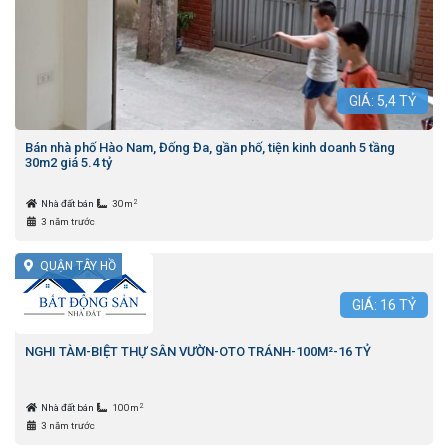
GIÁ:
5,4
TỶ
Bán nhà phố Hào Nam, Đống Đa, gần phố, tiện kinh doanh 5 tầng
30m2 giá 5.4 tỷ
2
Nhà đất bán
30m
3 năm trước
QUẬN TÂY HỒ
GIÁ:
16
TỶ
NGHI TÀM-BIỆT THỰ SÂN VƯỜN-OTO TRÁNH-100M²-16 TỶ
2
Nhà đất bán
100m
3 năm trước