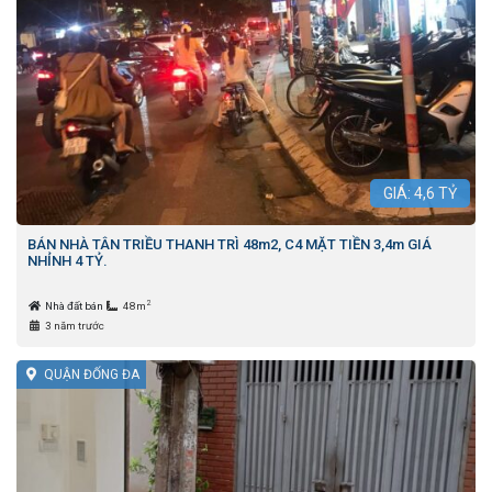
GIÁ:
4,6
TỶ
BÁN NHÀ TÂN TRIỀU THANH TRÌ 48m2, C4 MẶT TIỀN 3,4m GIÁ
NHỈNH 4 TỶ.
2
Nhà đất bán
48m
3 năm trước
QUẬN ĐỐNG ĐA