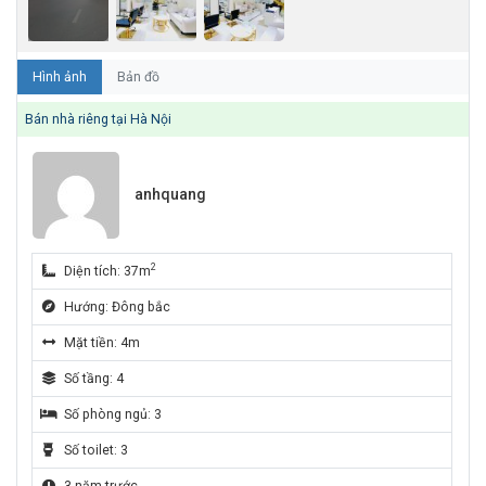
Hình ảnh
Bản đồ
Bán nhà riêng tại Hà Nội
anhquang
2
Diện tích: 37m
Hướng: Đông bắc
Mặt tiền: 4m
Số tầng: 4
Số phòng ngủ: 3
Số toilet: 3
3 năm trước