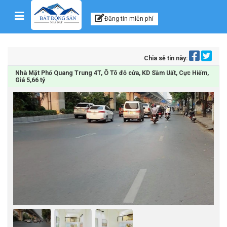
Kênh thông tin, tư vấn
Skip to content
Đăng tin miễn phí
Chia sẻ tin này:
Nhà Mặt Phố Quang Trung 4T, Ô Tô đỗ cửa, KD Sầm Uất, Cực Hiếm,
Giá 5,66 tỷ