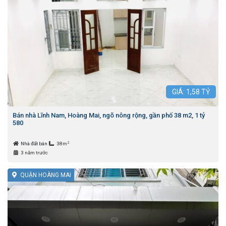
GIÁ:
1,58
TỶ
Bán nhà Lĩnh Nam, Hoàng Mai, ngõ nông rộng, gần phố 38 m2, 1 tỷ
580
2
Nhà đất bán
38m
3 năm trước
QUẬN HOÀNG MAI