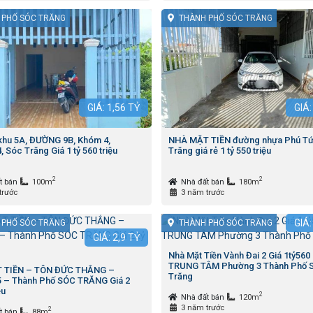
 PHỐ SÓC TRĂNG
THÀNH PHỐ SÓC TRĂNG
GIÁ:
1,56
TỶ
GIÁ
khu 5A, ĐƯỜNG 9B, Khóm 4,
NHÀ MẶT TIỀN đường nhựa Phú T
 Sóc Trăng Giá 1 tỷ 560 triệu
Trăng giá rẻ 1 tỷ 550 triệu
2
2
t bán
100m
Nhà đất bán
180m
trước
3 năm trước
GIÁ
 PHỐ SÓC TRĂNG
THÀNH PHỐ SÓC TRĂNG
GIÁ:
2,9
TỶ
Nhà Mặt Tiền Vành Đai 2 Giá 1tỷ56
TRUNG TÂM Phường 3 Thành Phố 
 TIỀN – TÔN ĐỨC THẮNG –
Trăng
 – Thành Phố SÓC TRĂNG Giá 2
ệu
2
Nhà đất bán
120m
3 năm trước
2
t bán
88m