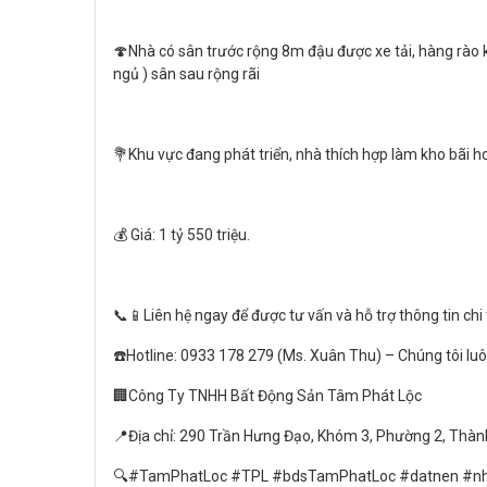
🍄Nhà có sân trước rộng 8m đậu được xe tải, hàng rào ki
ngủ ) sân sau rộng rãi
💐Khu vực đang phát triển, nhà thích hợp làm kho bãi 
💰 Giá: 1 tỷ 550 triệu.
📞📱Liên hệ ngay để được tư vấn và hỗ trợ thông tin chi 
☎️Hotline: 0933 178 279 (Ms. Xuân Thu) – Chúng tôi lu
🏢Công Ty TNHH Bất Động Sản Tâm Phát Lộc
📍Địa chỉ: 290 Trần Hưng Đạo, Khóm 3, Phường 2, Thàn
🔍#TamPhatLoc #TPL #bdsTamPhatLoc #datnen #nh