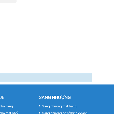
UÊ
SANG NHƯỢNG
nhà riêng
Sang nhượng mặt bằng
 nhà mặt phố
Sang nhượng cơ sở kinh doanh