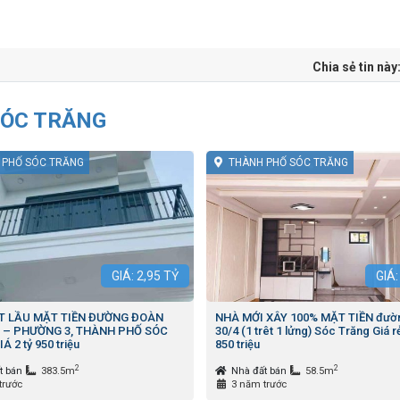
Chia sẻ tin này
SÓC TRĂNG
 PHỐ SÓC TRĂNG
THÀNH PHỐ SÓC TRĂNG
GIÁ:
2,95
TỶ
GIÁ
T LẦU MẶT TIỀN ĐƯỜNG ĐOÀN
NHÀ MỚI XÂY 100% MẶT TIỀN đườ
M – PHƯỜNG 3, THÀNH PHỐ SÓC
30/4 (1 trêt 1 lửng) Sóc Trăng Giá rẻ
 2 tỷ 950 triệu
850 triệu
2
2
t bán
383.5m
Nhà đất bán
58.5m
trước
3 năm trước