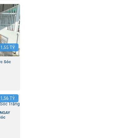
:
1,55
TỶ
ức Sóc
:
1,56
TỶ
0 NGAY
Sóc