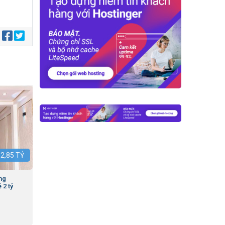
:
:
2,85
TỶ
ng
 2 tỷ