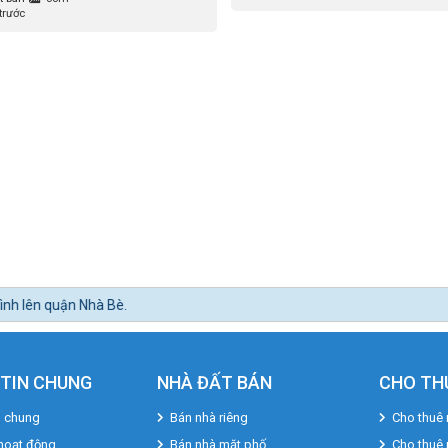
trước
TIN CHUNG
NHÀ ĐẤT BÁN
CHO TH
u chung
Bán nhà riêng
Cho thuê 
hoạt động
Bán nhà mặt phố
Cho thuê