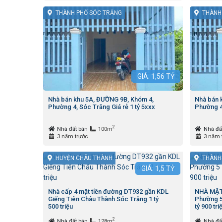
THÀNH PHỐ SÓC TRĂNG
THÀNH
GIÁ:
1,56
TỶ
Nhà bán khu 5A, ĐƯỜNG 9B, Khóm 4,
Nhà bán 
Phường 4, Sóc Trăng Giá rẻ 1 tỷ 5xxx
Phường 4,
2
Nhà đất bán
100m
Nhà đấ
3 năm trước
3 năm 
HUYỆN CHÂU THÀNH
THÀNH
GIÁ:
1,5
TỶ
Nhà cấp 4 mặt tiền đường DT932 gần KDL
NHÀ MẶT
Giếng Tiên Châu Thành Sóc Trăng 1 tỷ
Phường 5
500 triệu
tỷ 900 tri
2
Nhà đất bán
128m
Nhà đấ