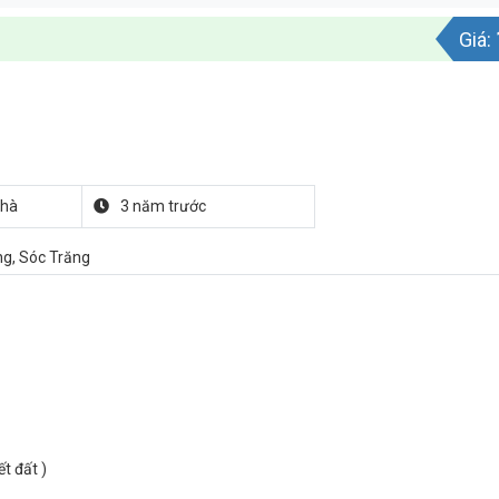
Giá:
nhà
3 năm trước
g, Sóc Trăng
t đất )