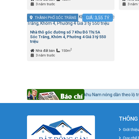
3 năm trước
3 năm 
GIÁ:
3,55
TỶ
THÀNH PHỐ SÓC TRĂNG
Nhà thô góc đường số 7 Khu Đô Thị 5A
Sóc Trăng, Khóm 4, Phường 4 Giá 3 tỷ 550
triệu
2
Nhà đất bán
150m
3 năm trước
 BĐS:
Bất động sản khu Nam nóng dần theo lộ trình lên quận Nhà Bè.
THÔNG 
Giới thiệ
Quy chế 