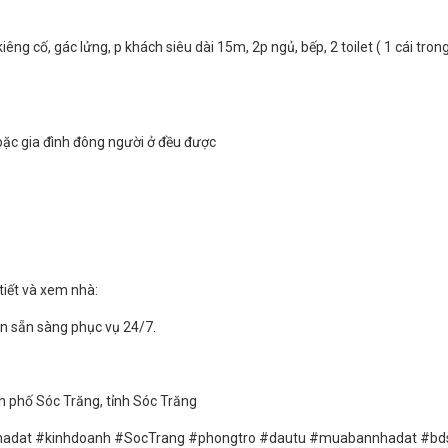
êng cố, gác lửng, p khách siêu dài 15m, 2p ngủ, bếp, 2 toilet ( 1 cái tro
hoặc gia đình đông người ở đều được
tiết và xem nhà:
ôn sẵn sàng phục vụ 24/7.
h phố Sóc Trăng, tỉnh Sóc Trăng
adat #kinhdoanh #SocTrang #phongtro #dautu #muabannhadat #bd