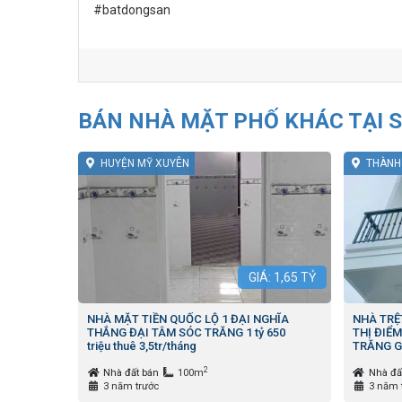
#batdongsan
BÁN NHÀ MẶT PHỐ KHÁC TẠI 
HUYỆN MỸ XUYÊN
THÀNH
GIÁ:
1,65
TỶ
NHÀ MẶT TIỀN QUỐC LỘ 1 ĐẠI NGHĨA
NHÀ TRỆ
THẮNG ĐẠI TÂM SÓC TRĂNG 1 tỷ 650
THỊ ĐIỂ
triệu thuê 3,5tr/tháng
TRĂNG GIÁ
2
Nhà đất bán
100m
Nhà đấ
3 năm trước
3 năm 