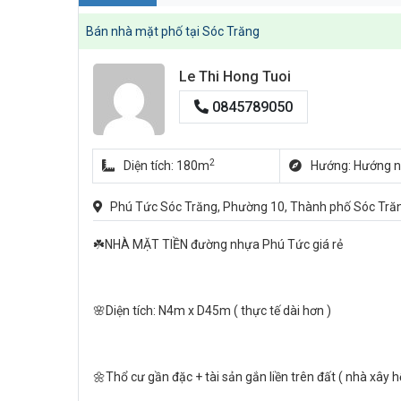
Bán nhà mặt phố tại Sóc Trăng
Le Thi Hong Tuoi
0845789050
2
Diện tích: 180m
Hướng: Hướng 
Phú Tức Sóc Trăng, Phường 10, Thành phố Sóc Trăn
☘️NHÀ MẶT TIỀN đường nhựa Phú Tức giá rẻ
🌸Diện tích: N4m x D45m ( thực tế dài hơn )
🌼Thổ cư gần đặc + tài sản gắn liền trên đất ( nhà xây hế