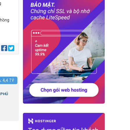
g
ổ hồng
:
Á:
4,4
TỶ
.PHÚ