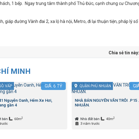
g khách, 1 bếp. Ngay trung tâm thành phố Thủ Đức, cạnh chung cư Chươn
, giáp đường Vành đai 2, xa lộ hà nội, Metro, đi lại thuận tiện, pháp lý s
Chia sẻ tin này
CHÍ MINH
GIÁ:
6
TỶ
GI
GÒ VẤP
QUẬN PHÚ NHUẬN
 41 Nguyễn Oanh, Hẻm Xe Hơi,
NHÀ BÁN NGUYỄN VĂN TRỖI .P15 
ng gần 4
NHUẬN.
2
2
t bán
60m
Nhà đất bán
40m
trước
3 năm trước