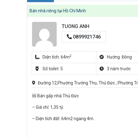
Bán nhà riêng tại Hồ Chí Minh
TUONG ANH
0899921746
2
Diện tích: 64m
Hướng: Đông
Số toilet: 5
3 năm trước
Đường 12,Phường Trường Thọ, Thủ Đức , Phường Tr
🆘 Bán gấp nhà Thủ Đức
– Giá chỉ: 1,35 tỷ.
– Diện tích đất: 64m2 ngang 4m.