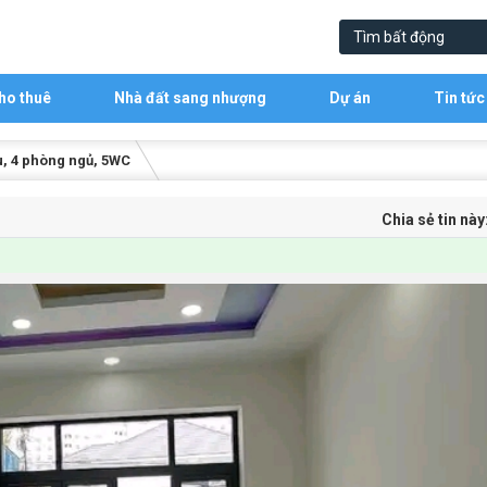
ho thuê
Nhà đất sang nhượng
Dự án
Tin tức
ầu, 4 phòng ngủ, 5WC
Chia sẻ tin này