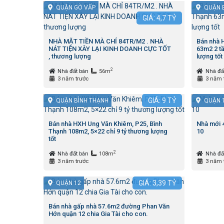
QUẬN GÒ VẤP
QUẬN 
GIÁ:
4,7
TỶ
NHÀ MẶT TIỀN MÀ CHỈ 84TR/M2 . NHÀ
Bán nhà H
NÁT TIỆN XÂY LẠI KINH DOANH CỰC TỐT
63m2 2 tầ
, thương lượng
lượng tốt
2
Nhà đất bán
56m
Nhà đấ
3 năm trước
3 năm 
GIÁ:
9
TỶ
QUẬN BÌNH THẠNH
QUẬN 
Bán nhà HXH Ung Văn Khiêm, P25, Bình
Nhà mới 
Thạnh 108m2, 5×22 chỉ 9 tỷ thương lượng
10
tốt
2
Nhà đất bán
108m
Nhà đấ
3 năm trước
3 năm 
GIÁ:
3,39
TỶ
QUẬN 12
Bán nhà gấp nhà 57.6m2 đường Phan Văn
Hớn quận 12 chia Gia Tài cho con.