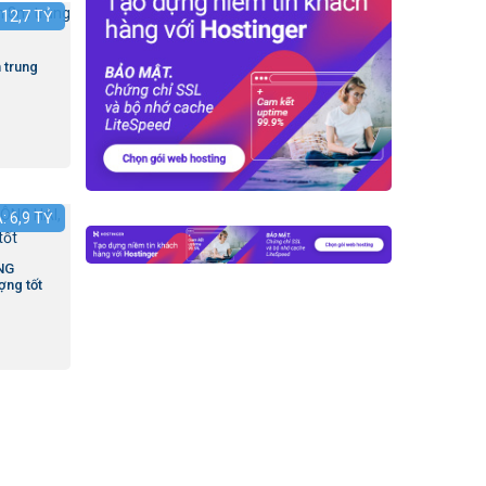
:
12,7
TỶ
 trung
Á:
6,9
TỶ
NG
ợng tốt