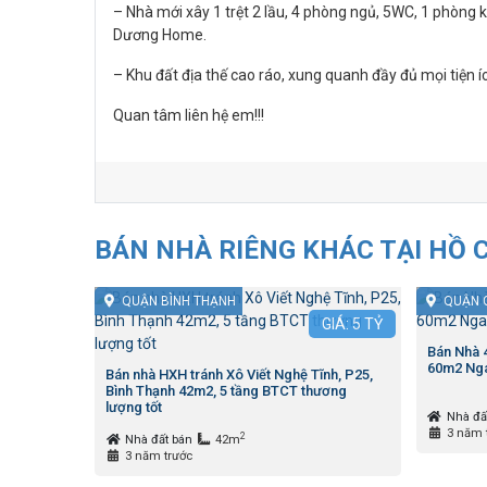
– Nhà mới xây 1 trệt 2 lầu, 4 phòng ngủ, 5WC, 1 phòn
Dương Home.
– Khu đất địa thế cao ráo, xung quanh đầy đủ mọi tiện ích
Quan tâm liên hệ em!!!
BÁN NHÀ RIÊNG KHÁC TẠI HỒ 
QUẬN BÌNH THẠNH
QUẬN 
GIÁ:
5
TỶ
Bán Nhà
60m2 Nga
Bán nhà HXH tránh Xô Viết Nghệ Tĩnh, P25,
Bình Thạnh 42m2, 5 tầng BTCT thương
lượng tốt
Nhà đấ
3 năm 
2
Nhà đất bán
42m
3 năm trước