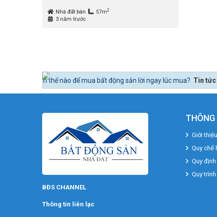
2
Nhà đất bán
57m
3 năm trước
 nào để mua bất động sản lời ngay lúc mua?
Tin tức 24h BĐS:
Bất động
THÔNG 
Giới thiệ
Quy chế 
Quy định
Quy trình
BĐS CHANNEL
Thông tin liên lạc