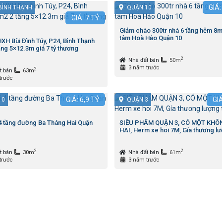
GIÁ
BÌNH THẠNH
QUẬN 10
GIÁ:
7
TỶ
Giảm chào 300tr nhà 6 tầng hẻm 8m
tâm Hoà Hảo Quận 10
XH Bùi Đình Túy, P24, Bình Thạnh
ng 5×12.3m giá 7 tỷ thương
2
Nhà đất bán
50m
3 năm trước
2
t bán
63m
trước
GIÁ:
6,9
TỶ
GI
10
QUẬN 3
4 tầng đường Ba Tháng Hai Quận
SIÊU PHẨM QUẬN 3, CÓ MỘT KHÔ
HAI, Herm xe hoi 7M, Gía thương lư
2
2
t bán
30m
Nhà đất bán
61m
trước
3 năm trước