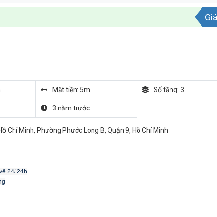
Giá
m
Mặt tiền: 5m
Số tầng: 3
3 năm trước
Hồ Chí Minh, Phường Phước Long B, Quận 9, Hồ Chí Minh
 vệ 24/ 24h
ng