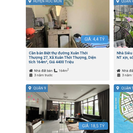
HUYỆN HÓC MÔN
QUẬN 
GIÁ:
4,4
TỶ
Cần bán Biệt thự đường Xuân Thới
Nhà Siêu 
Thượng 27, Xã Xuân Thới Thượng, Diện
NT xịn, s
tích 164m², Giá 4400 Triệu
2
Nhà đất bán
164m
Nhà đấ
3 năm trước
3 năm 
QUẬN 9
QUẬN 
GIÁ:
18,5
TỶ