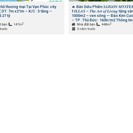
hố thương mại Tại Vạn Phúc city
🔥 Bán Siêu Phẩm 𝑺𝑨𝑰𝑮𝑶𝑵 𝑴𝒀𝑺𝑻𝑬
 DT: 7m x21m – K/C : 5 tầng –
𝑽𝑰𝑳𝑳𝑨𝑺 – 𝑻𝒉𝒆 𝑨𝒓𝒕 𝒐𝒇 𝑳𝒊𝒗𝒊𝒏𝒈 tặng
 27 tỷ
1000m2 – ven sông — Đảo Kim Cư
– TP .Thủ Đức- 160tr/m2 Thông tin
2
2
quan.
t bán
147m
Nhà đất bán
448m
trước
3 năm trước