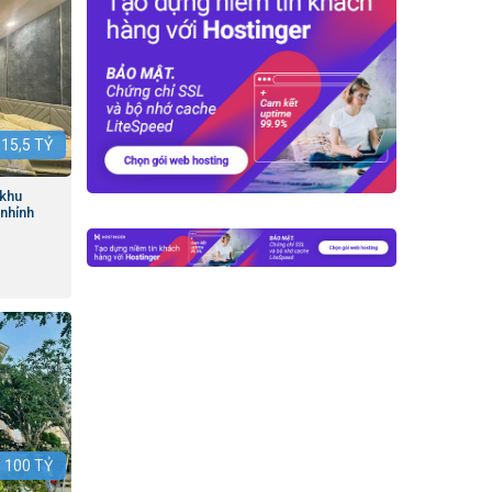
:
15,5
TỶ
 khu
nhỉnh
:
100
TỶ