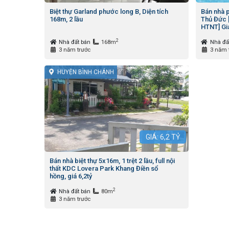
Biệt thự Garland phước long B, Diện tích
Bán nhà p
168m, 2 lầu
Thủ Đức [
HTNT] Giá
2
Nhà đất bán
168m
Nhà đấ
3 năm trước
3 năm 
HUYỆN BÌNH CHÁNH
GIÁ:
6,2
TỶ
Bán nhà biệt thự 5x16m, 1 trệt 2 lầu, full nội
thất KDC Lovera Park Khang Điền sổ
hồng, giá 6,2tỷ
2
Nhà đất bán
80m
3 năm trước