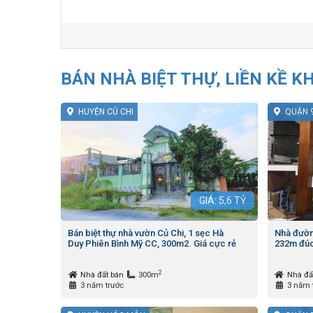
BÁN NHÀ BIỆT THỰ, LIỀN KỀ K
HUYỆN CỦ CHI
QUẬN 
GIÁ:
5,6
TỶ
Bán biệt thự nhà vườn Củ Chi, 1 sẹc Hà
Nhà đườn
Duy Phiên Bình Mỹ CC, 300m2. Giá cực rẻ
232m đúc
2
Nhà đất bán
300m
Nhà đấ
3 năm trước
3 năm 