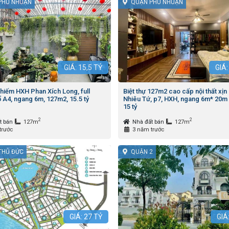
PHÚ NHUẬN
QUẬN PHÚ NHUẬN
GIÁ:
15,5
TỶ
GIÁ
hiếm HXH Phan Xích Long, full
Biệt thự 127m2 cao cấp nội thất xịn
ổ A4, ngang 6m, 127m2, 15.5 tỷ
Nhiêu Tứ, p7, HXH, ngang 6m* 20m 
15 tỷ
2
2
t bán
127m
Nhà đất bán
127m
trước
3 năm trước
THỦ ĐỨC
QUẬN 2
GIÁ:
27
TỶ
GIÁ