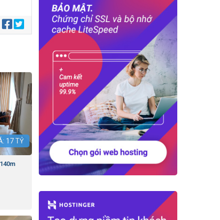
:
Á:
17
TỶ
T 140m