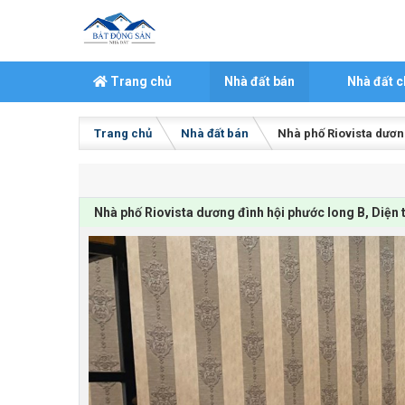
Skip to content
Trang chủ
Nhà đất bán
Nhà đất c
Trang chủ
Nhà đất bán
Nhà phố Riovista dương
Nhà phố Riovista dương đình hội phước long B, Diện 