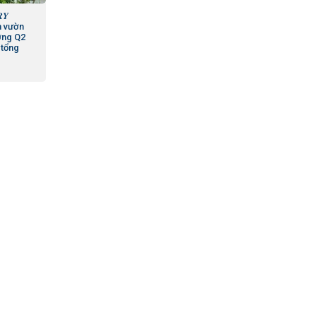
𝒀
 sân vườn
ơng Q2
 tổng