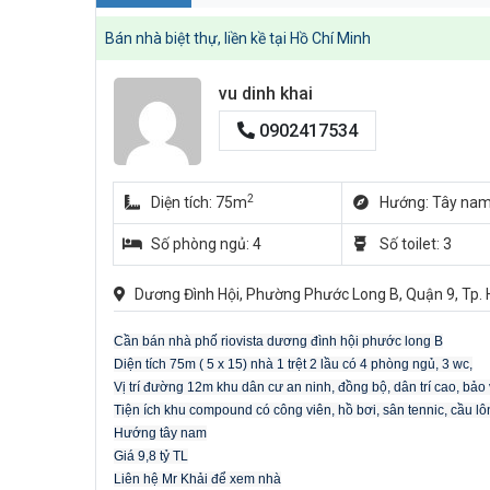
Bán nhà biệt thự, liền kề tại Hồ Chí Minh
vu dinh khai
0902417534
2
Diện tích: 75m
Hướng: Tây na
Số phòng ngủ: 4
Số toilet: 3
Dương Đình Hội, Phường Phước Long B, Quận 9, Tp. 
Cần bán nhà phố riovista dương đình hội phước long B
Diện tích 75m ( 5 x 15) nhà 1 trệt 2 lầu có 4 phòng ngủ, 3 wc,
Vị trí đường 12m khu dân cư an ninh, đồng bộ, dân trí cao, bảo
Tiện ích khu compound có công viên, hồ bơi, sân tennic, cầu lô
Hướng tây nam
Giá 9,8 tỷ TL
Liên hệ Mr Khải để xem nhà