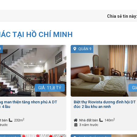
Chia sẻ tin này
HÁC TẠI HỒ CHÍ MINH
9
QUẬN 9
GIÁ:
11,8
TỶ
GI
g man thiện tăng nhơn phú A DT
Biệt thự Riovista dương đình hội D
 4 lầu
đúc 2 lầu khu an ninh
2
2
t bán
232m
Nhà đất bán
140m
trước
3 năm trước