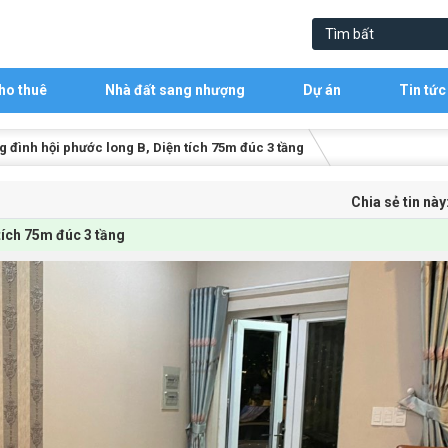
ho thuê
Nhà đất sang nhượng
Dự án
Tin tức
 đình hội phước long B, Diện tích 75m đúc 3 tầng
Chia sẻ tin này
tích 75m đúc 3 tầng