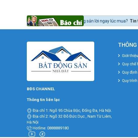
ể mua bất động sản lời ngay lúc mua?
Tin tức 24h BĐS:
Bất động sản k
THÔNG 
Giới thiệ
Quy chế 
Quy định
Quy trình
BĐS CHANNEL
Thông tin liên lạc
Địa chỉ 1: Ngõ 95 Chùa Bộc, Đống Đa, Hà Nội.
Địa chỉ 2: Ngõ 32 Đỗ Đức Dục , Nam Từ Liêm,
Hà Nội
Hotline: 0888889180